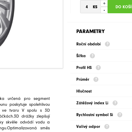
+
-
PARAMETRY
Roční období
Šířka
Profil HS
Průměr
Hlučnost
ika určená pro segment
Zátěžový index Li
nu poskytuje spolehlivou
n ve tvaru V spolu s 3D
Rychlostní symbol Si
áčkách.3D drážky zlepšují
žky skvěle odvádí vodu a
Valivý odpor
ngu.Optimalizovaná směs