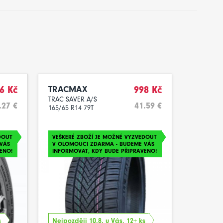
6 Kč
TRACMAX
998 Kč
TRAC SAVER A/S
.27 €
41.59 €
165/65 R14 79T
DOUT
VEŠKERÉ ZBOŽÍ JE MOŽNÉ VYZVEDOUT
VÁS
V OLOMOUCI ZDARMA - BUDEME VÁS
ENO!
INFORMOVAT, KDY BUDE PŘIPRAVENO!
s
Nejpozději 10.8. u Vás, 12+ ks