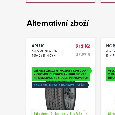
Alternativní zboží
APLUS
912 Kč
NOR
A909 ALLSEASON
4Seas
37.99 €
165/65 R14 79H
R14 7
VEŠKERÉ ZBOŽÍ JE MOŽNÉ VYZVEDOUT
VEŠK
V OLOMOUCI ZDARMA - BUDEME VÁS
V O
INFORMOVAT, KDY BUDE PŘIPRAVENO!
INFO
AKCE: 10% SLEVA Z DOPRAVY PO ČR
Skladem 12+ ks - do 7.8. u Vás
Skla