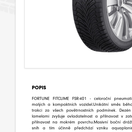
POPIS
FORTUNE FITCLIME FSR-401 - celoroční pneumat
malých a kompaktních vozidel.Unikátní směs běhou
trakci za všech povětrnostních podmínek. Dezé
lamelami zvyšuje ovladatelnost a přilnavost v zat
přilnavost na mokrém povrchu.Masivní boční drá
sníh a tím účinně předchází vzniku aquaplani