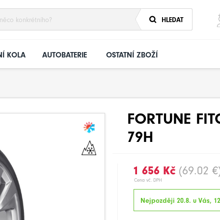
HLEDAT
Í KOLA
AUTOBATERIE
OSTATNÍ ZBOŽÍ
FORTUNE FIT
79H
1 656 Kč
(69.02 €
Cena vč. DPH
Nejpozději 20.8. u Vás, 1