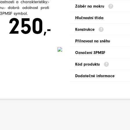
stnosti a charakteristiky:-
Záběr na mokru
hu.- dobrá odolnost proti
a 3PMSF symbol.
250
Hlučnostní třída
,-
Konstrukce
Přilnavost na sněhu
Označení 3PMSF
Kód produktu
Dodatečné informace