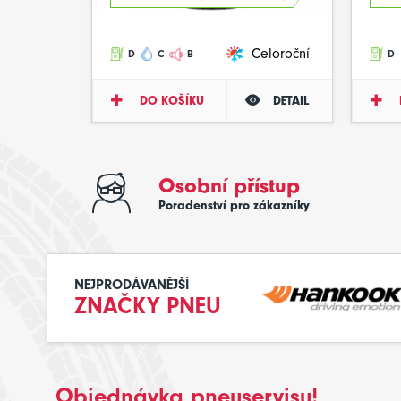
Celoroční
D
C
B
D
DO KOŠÍKU
DETAIL
Osobní přístup
Poradenství pro zákazníky
NEJPRODÁVANĚJŠÍ
ZNAČKY PNEU
Objednávka pneuservisu!