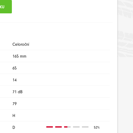
Celoroční
165 mm
65
14
71 dB
79
H
D
52%