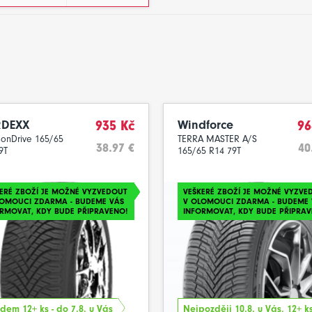
DEXX
935 Kč
Windforce
96
onDrive 165/65
TERRA MASTER A/S
38.97 €
40
9T
165/65 R14 79T
ERÉ ZBOŽÍ JE MOŽNÉ VYZVEDOUT
VEŠKERÉ ZBOŽÍ JE MOŽNÉ VYZVE
LOMOUCI ZDARMA - BUDEME VÁS
V OLOMOUCI ZDARMA - BUDEME 
RMOVAT, KDY BUDE PŘIPRAVENO!
INFORMOVAT, KDY BUDE PŘIPRAV
dem 12+ ks - do 7.8. u Vás
Nejpozději 10.8. u Vás, 12+ k