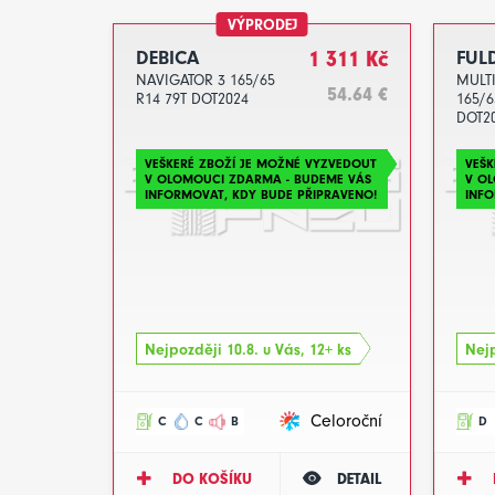
VÝPRODEJ
DEBICA
1 311 Kč
FUL
NAVIGATOR 3 165/65
MULT
54.64 €
R14 79T DOT2024
165/6
DOT2
VEŠKERÉ ZBOŽÍ JE MOŽNÉ VYZVEDOUT
VEŠK
V OLOMOUCI ZDARMA - BUDEME VÁS
V O
INFORMOVAT, KDY BUDE PŘIPRAVENO!
INFO
Nejpozději 10.8. u Vás, 12+ ks
Nejp
Celoroční
C
C
B
D
DO KOŠÍKU
DETAIL