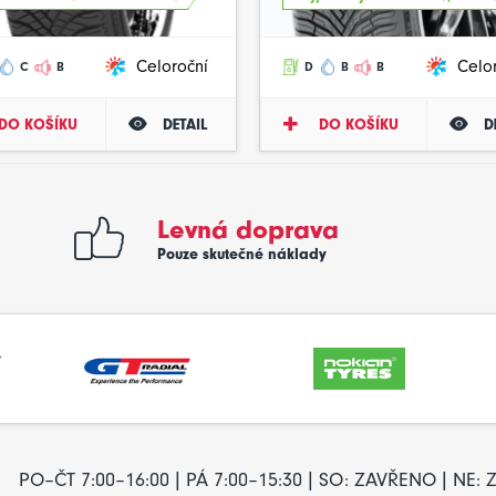
Celoroční
Celo
C
B
D
B
B
DO KOŠÍKU
DETAIL
DO KOŠÍKU
D
Levná doprava
Pouze skutečné náklady
PO–ČT 7:00–16:00 | PÁ 7:00–15:30 | SO: ZAVŘENO | NE