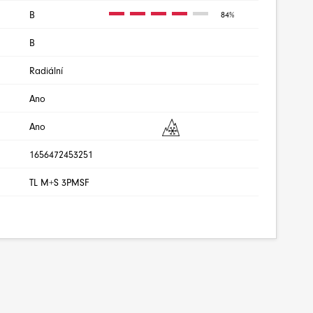
B
84%
B
Radiální
Ano
Ano
1656472453251
TL M+S 3PMSF