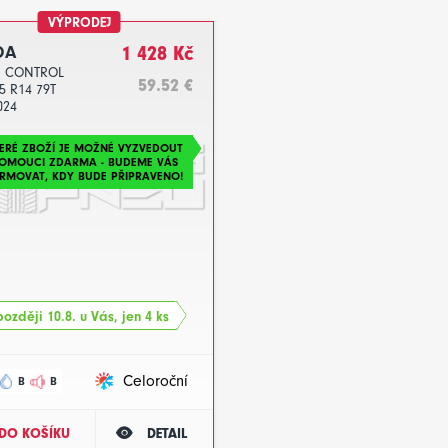
VÝPRODEJ
DA
1 428 Kč
I CONTROL
59.52 €
5 R14 79T
024
ERÉ ZBOŽÍ JE MOŽNÉ VYZVEDOUT
LOMOUCI ZDARMA - BUDEME VÁS
RMOVAT, KDY BUDE PŘIPRAVENO!
ozději 10.8. u Vás, jen 4 ks
Celoroční
B
B
DO KOŠÍKU
DETAIL