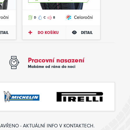
roční
Celoroční
D
C
B
ETAIL
DO KOŠÍKU
DETAIL
Pracovní nasazení
Makáme od rána do noci
: ZAVŘENO - AKTUÁLNÍ INFO V KONTAKTECH.