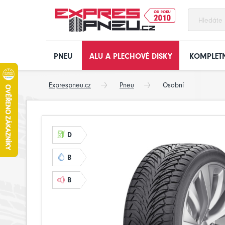
PNEU
ALU A PLECHOVÉ DISKY
KOMPLETN
Exprespneu.cz
Pneu
Osobní
D
B
B