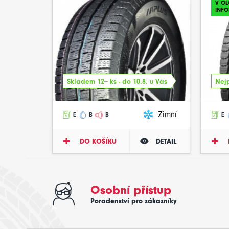
V O
INFO
Skladem 12+ ks - do 10.8. u Vás
Nejp
Zimní
E
B
B
E
DO KOŠÍKU
DETAIL
Osobní přístup
Poradenství pro zákazníky