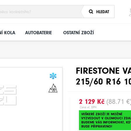
HLEDAT
Í KOLA
AUTOBATERIE
OSTATNÍ ZBOŽÍ
FIRESTONE 
215/60 R16 1
2 129 Kč
(88.71 €
Cena vč. DPH
VEŠKERÉ ZBOŽÍ JE MOŽNÉ
VYZVEDOUT V OLOMOUCI ZDA
BUDEME VÁS INFORMOVAT, KD
BUDE PŘIPRAVENO!