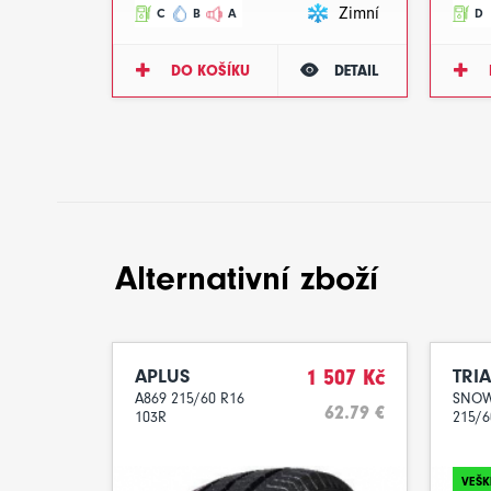
Zimní
C
B
A
D
DO KOŠÍKU
DETAIL
Alternativní zboží
APLUS
1 507 Kč
TRI
A869 215/60 R16
SNOW
62.79 €
103R
215/6
VEŠK