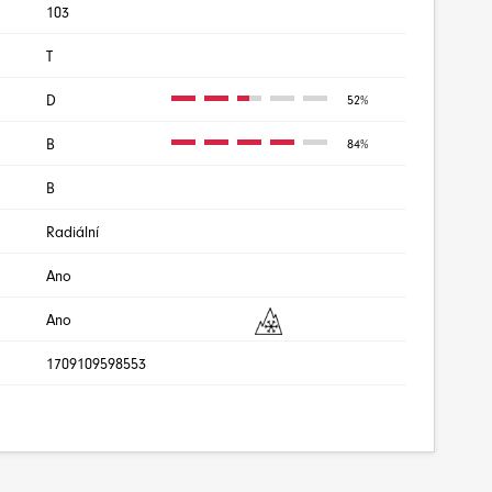
103
T
D
52%
B
84%
B
Radiální
Ano
Ano
1709109598553