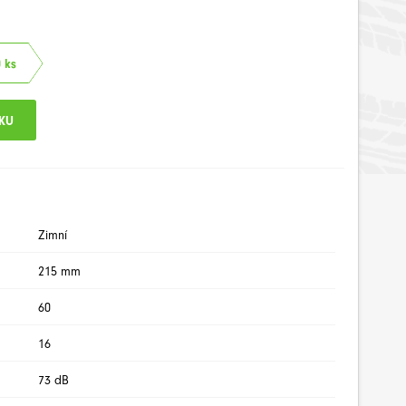
 ks
Zimní
215 mm
60
16
73 dB