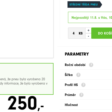
STŘEDNÍ TŘÍDA PNEU
Nejpozději 11.8. u Vás, 10
+
-
PARAMETRY
Roční období
Šířka
mená, že pneu byla vyrobena 20
y informace, že byla vyrobena v
Profil HS
250
Průměr
,-
Hlučnost