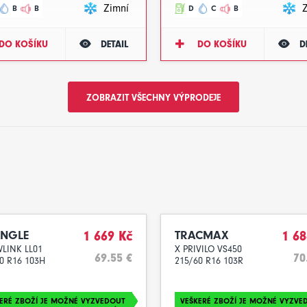
Zimní
B
B
D
C
B
DO KOŠÍKU
DETAIL
DO KOŠÍKU
D
ZOBRAZIT VŠECHNY VÝPRODEJE
ANGLE
1 669 Kč
TRACMAX
1 68
LINK LL01
X PRIVILO VS450
69.55 €
70
0 R16 103H
215/60 R16 103R
ERÉ ZBOŽÍ JE MOŽNÉ VYZVEDOUT
VEŠKERÉ ZBOŽÍ JE MOŽNÉ VYZVE