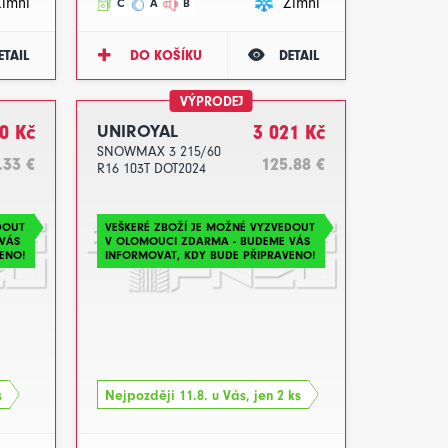
Zimní
Zimní
C
A
B
ETAIL
DO KOŠÍKU
DETAIL
VÝPRODEJ
0 Kč
UNIROYAL
3 021 Kč
SNOWMAX 3 215/60
.33 €
125.88 €
R16 103T DOT2024
DOUT
VEŠKERÉ ZBOŽÍ JE MOŽNÉ VYZVEDOUT
VÁS
V OLOMOUCI ZDARMA - BUDEME VÁS
ENO!
INFORMOVAT, KDY BUDE PŘIPRAVENO!
s
Nejpozději 11.8. u Vás, jen 2 ks