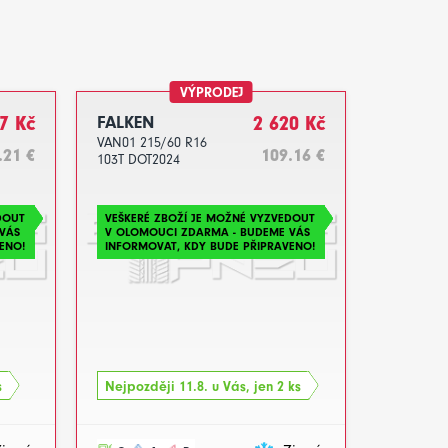
VÝPRODEJ
7 Kč
FALKEN
2 620 Kč
VAN01 215/60 R16
.21 €
109.16 €
103T DOT2024
DOUT
VEŠKERÉ ZBOŽÍ JE MOŽNÉ VYZVEDOUT
VÁS
V OLOMOUCI ZDARMA - BUDEME VÁS
ENO!
INFORMOVAT, KDY BUDE PŘIPRAVENO!
s
Nejpozději 11.8. u Vás, jen 2 ks