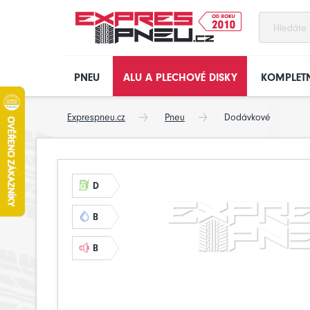
PNEU
ALU A PLECHOVÉ DISKY
KOMPLETN
Exprespneu.cz
Pneu
Dodávkové
D
B
B