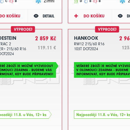
Zimní
C
B
D
B
B
DO KOŠÍKU
DETAIL
DO KOŠÍKU
D
VÝPRODEJ
VÝPRODEJ
DESTEIN
2 859 Kč
HANKOOK
2 96
RAC 2
RW12 215/60 R16
119.11 €
123
R+ 215/60 R16
103T DOT2024
DOT2024
ERÉ ZBOŽÍ JE MOŽNÉ VYZVEDOUT
VEŠKERÉ ZBOŽÍ JE MOŽNÉ VYZVE
LOMOUCI ZDARMA - BUDEME VÁS
V OLOMOUCI ZDARMA - BUDEME 
RMOVAT, KDY BUDE PŘIPRAVENO!
INFORMOVAT, KDY BUDE PŘIPRAV
ozději 11.8. u Vás, 12+ ks
Nejpozději 11.8. u Vás, 12+ k