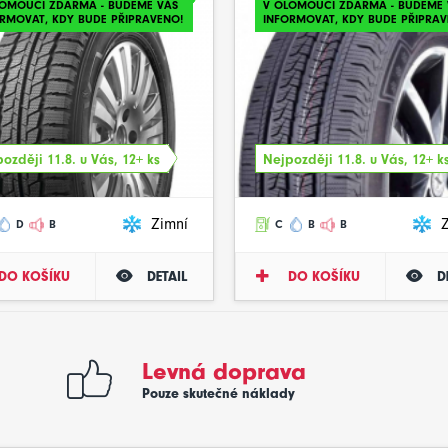
LOMOUCI ZDARMA - BUDEME VÁS
V OLOMOUCI ZDARMA - BUDEME 
RMOVAT, KDY BUDE PŘIPRAVENO!
INFORMOVAT, KDY BUDE PŘIPRAV
ozději 11.8. u Vás, 12+ ks
Nejpozději 11.8. u Vás, 12+ k
Zimní
D
B
C
B
B
DO KOŠÍKU
DETAIL
DO KOŠÍKU
D
Levná doprava
Pouze skutečné náklady