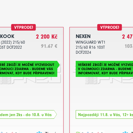
VÝPRODEJ
VÝPRODEJ
NKOOK
2 200 Kč
NEXEN
2 47
(2022) 215/60
WINGUARD WT1
91.67 €
103
03T DOT2022
215/60 R16 103T
DOT2024
ERÉ ZBOŽÍ JE MOŽNÉ VYZVEDOUT
VEŠKERÉ ZBOŽÍ JE MOŽNÉ VYZVE
LOMOUCI ZDARMA - BUDEME VÁS
V OLOMOUCI ZDARMA - BUDEME 
RMOVAT, KDY BUDE PŘIPRAVENO!
INFORMOVAT, KDY BUDE PŘIPRAV
dem jen 2ks - do 10.8. u Vás
Nejpozději 11.8. u Vás, 12+ k