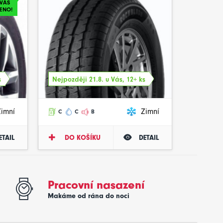
VÁS
ENO!
s
Nejpozději 21.8. u Vás, 12+ ks
Zimní
Zimní
C
C
B
ETAIL
DO KOŠÍKU
DETAIL
Pracovní nasazení
Makáme od rána do noci