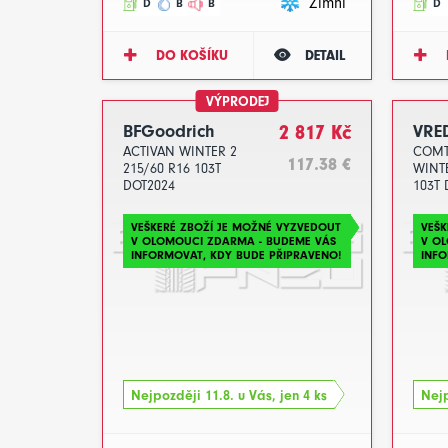
Zimní
D
B
B
D
DO KOŠÍKU
DETAIL
VÝPRODEJ
BFGoodrich
2 817 Kč
VRE
ACTIVAN WINTER 2
COMT
117.38 €
215/60 R16 103T
WINTE
DOT2024
103T 
VEŠKERÉ ZBOŽÍ JE MOŽNÉ VYZVEDOUT
VEŠK
V OLOMOUCI ZDARMA - BUDEME VÁS
V O
INFORMOVAT, KDY BUDE PŘIPRAVENO!
INFO
Nejpozději 11.8. u Vás, jen 4 ks
Nejp