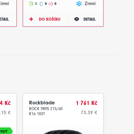
Zimní
Zimní
C
B
B
ETAIL
DO KOŠÍKU
DETAIL
4 Kč
Rockblade
1 761 Kč
ROCK 989S 215/60
.15 €
73.39 €
R16 103T
DOUT