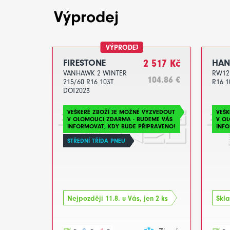
Výprodej
VÝPRODEJ
FIRESTONE
2 517 Kč
HA
VANHAWK 2 WINTER
RW12 
104.86 €
215/60 R16 103T
R16 1
DOT2023
VEŠKERÉ ZBOŽÍ JE MOŽNÉ VYZVEDOUT
VEŠK
V OLOMOUCI ZDARMA - BUDEME VÁS
V O
INFORMOVAT, KDY BUDE PŘIPRAVENO!
INFO
STŘEDNÍ TŘÍDA PNEU
Nejpozději 11.8. u Vás, jen 2 ks
Skla