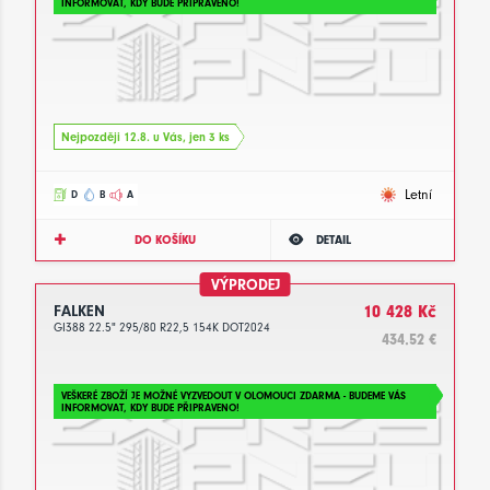
INFORMOVAT, KDY BUDE PŘIPRAVENO!
Nejpozději 12.8. u Vás, jen 3 ks
Letní
D
B
A
DO KOŠÍKU
DETAIL
VÝPRODEJ
FALKEN
10 428 Kč
GI388 22.5" 295/80 R22,5 154K DOT2024
434.52 €
VEŠKERÉ ZBOŽÍ JE MOŽNÉ VYZVEDOUT V OLOMOUCI ZDARMA - BUDEME VÁS
INFORMOVAT, KDY BUDE PŘIPRAVENO!