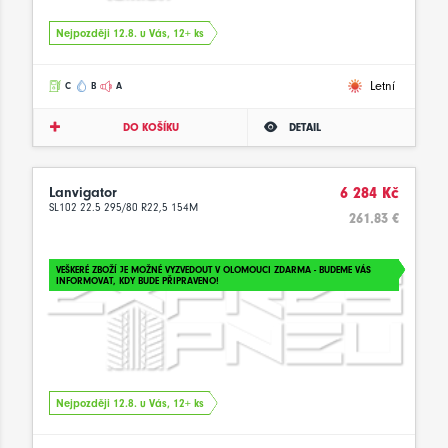
Nejpozději 12.8. u Vás, 12+ ks
Letní
C
B
A
DO KOŠÍKU
DETAIL
Lanvigator
6 284 Kč
SL102 22.5 295/80 R22,5 154M
261.83 €
VEŠKERÉ ZBOŽÍ JE MOŽNÉ VYZVEDOUT V OLOMOUCI ZDARMA - BUDEME VÁS
INFORMOVAT, KDY BUDE PŘIPRAVENO!
Nejpozději 12.8. u Vás, 12+ ks