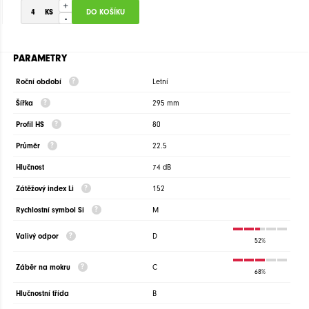
+
-
PARAMETRY
Roční období
Letní
Šířka
295 mm
Profil HS
80
Průměr
22.5
Hlučnost
74 dB
Zátěžový index Li
152
Rychlostní symbol Si
M
Valivý odpor
D
52%
Záběr na mokru
C
68%
Hlučnostní třída
B