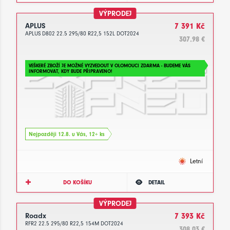
VÝPRODEJ
APLUS
7 391 Kč
APLUS D802 22.5 295/80 R22,5 152L DOT2024
307.98 €
VEŠKERÉ ZBOŽÍ JE MOŽNÉ VYZVEDOUT V OLOMOUCI ZDARMA - BUDEME VÁS
INFORMOVAT, KDY BUDE PŘIPRAVENO!
Nejpozději 12.8. u Vás, 12+ ks
Letní
DO KOŠÍKU
DETAIL
VÝPRODEJ
Roadx
7 393 Kč
RFR2 22.5 295/80 R22,5 154M DOT2024
308.03 €