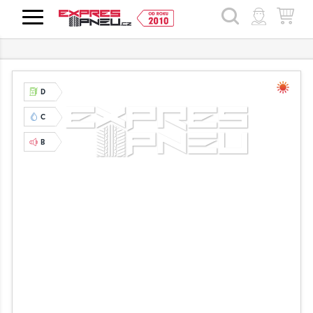
HLEDAT
D
C
B