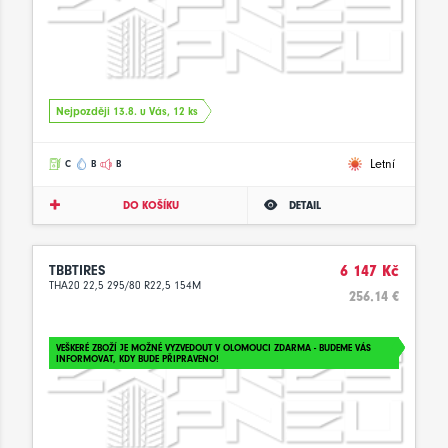
Nejpozději 13.8. u Vás, 12 ks
Letní
C
B
B
DO KOŠÍKU
DETAIL
TBBTIRES
6 147 Kč
THA20 22,5 295/80 R22,5 154M
256.14 €
VEŠKERÉ ZBOŽÍ JE MOŽNÉ VYZVEDOUT V OLOMOUCI ZDARMA - BUDEME VÁS
INFORMOVAT, KDY BUDE PŘIPRAVENO!