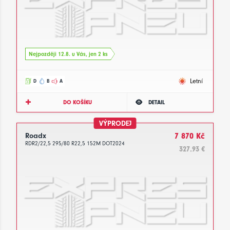
Nejpozději 12.8. u Vás, jen 2 ks
Letní
D
B
A
DO KOŠÍKU
DETAIL
VÝPRODEJ
Roadx
7 870 Kč
RDR2/22,5 295/80 R22,5 152M DOT2024
327.93 €