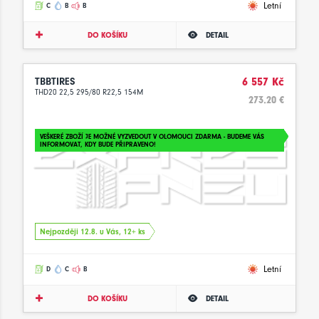
Letní
C
B
B
DO KOŠÍKU
DETAIL
TBBTIRES
6 557 Kč
THD20 22,5 295/80 R22,5 154M
273.20 €
VEŠKERÉ ZBOŽÍ JE MOŽNÉ VYZVEDOUT V OLOMOUCI ZDARMA - BUDEME VÁS
INFORMOVAT, KDY BUDE PŘIPRAVENO!
Nejpozději 12.8. u Vás, 12+ ks
Letní
D
C
B
DO KOŠÍKU
DETAIL