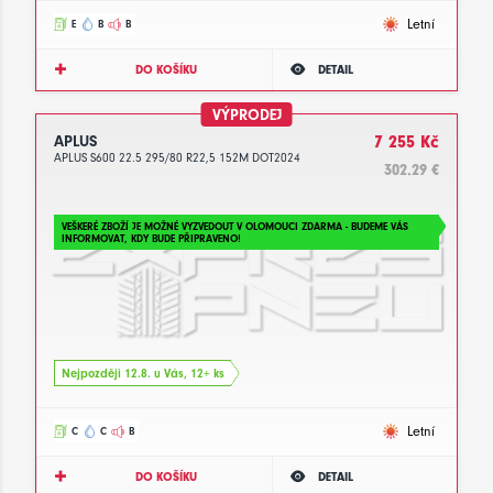
Letní
E
B
B
DO KOŠÍKU
DETAIL
VÝPRODEJ
APLUS
7 255 Kč
APLUS S600 22.5 295/80 R22,5 152M DOT2024
302.29 €
VEŠKERÉ ZBOŽÍ JE MOŽNÉ VYZVEDOUT V OLOMOUCI ZDARMA - BUDEME VÁS
INFORMOVAT, KDY BUDE PŘIPRAVENO!
Nejpozději 12.8. u Vás, 12+ ks
Letní
C
C
B
DO KOŠÍKU
DETAIL