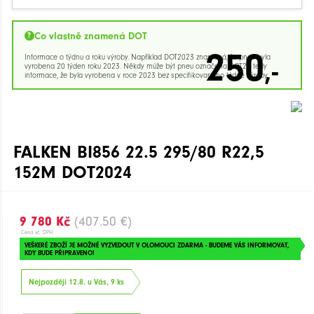
Co vlastně znamená DOT
250
Informace o týdnu a roku výroby. Například DOT2023 znamená, že pneu byla
,-
vyrobena 20 týden roku 2023. Někdy může být pneu označena DOT23 tedy
informace, že byla vyrobena v roce 2023 bez specifikovaného týdne výroby.
FALKEN BI856 22.5 295/80 R22,5
152M DOT2024
9 780 Kč
(407.50 €)
Cena vč. DPH
VEŠKERÉ ZBOŽÍ JE MOŽNÉ VYZVEDOUT V OLOMOUCI ZDARMA - BUDEME VÁS INFORMOVAT,
KDY BUDE PŘIPRAVENO!
Nejpozději 12.8. u Vás, 9 ks