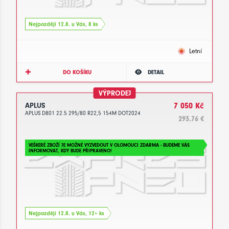
Nejpozději 12.8. u Vás, 8 ks
Letní
DO KOŠÍKU
DETAIL
VÝPRODEJ
APLUS
7 050 Kč
APLUS D801 22.5 295/80 R22,5 154M DOT2024
293.76 €
VEŠKERÉ ZBOŽÍ JE MOŽNÉ VYZVEDOUT V OLOMOUCI ZDARMA - BUDEME VÁS
INFORMOVAT, KDY BUDE PŘIPRAVENO!
Nejpozději 12.8. u Vás, 12+ ks