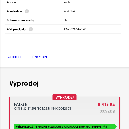
Pozice
vodící
Konstrukce
Radiální
Přilnavost na sněhu
Ne
Kód produktu
1768028646348
Odkaz do databáze EPREL
Výprodej
VÝPRODEJ
FALKEN
8 415 Kč
GI388 22.5" 295/80 R22,5 154K DOT2023
350.63 €
VEŠKERÉ ZBOŽÍ JE MOŽNÉ VYZVEDOUT V OLOMOUCI ZDARMA - BUDEME VÁS