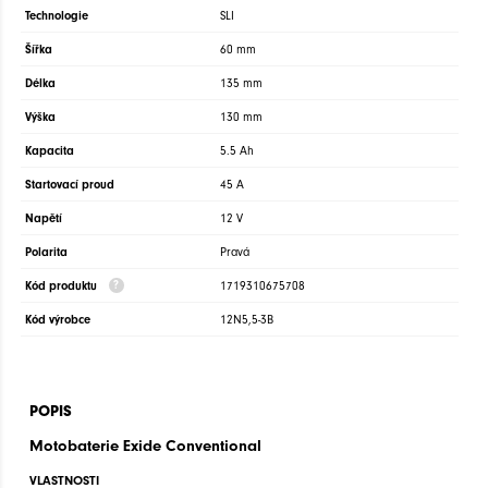
Technologie
SLI
Šířka
60 mm
Délka
135 mm
Výška
130 mm
Kapacita
5.5 Ah
Startovací proud
45 A
Napětí
12 V
Polarita
Pravá
Kód produktu
1719310675708
Kód výrobce
12N5,5-3B
POPIS
Motobaterie
Exide Conventional
VLASTNOSTI