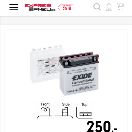
HLEDAT
250
,-