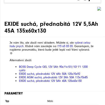
EXIDE suchá, přednabitá 12V 5,5Ah
45A 135x60x130
Je nám líto, ale zboží není skladem. Můžete si, ale
vybrat celou
řadu jiných
. Klidně nám zavolejte na
773 63 03 03
. Garantujem, že
najdeme pneumatiku, která bude ještě lepší než Vámi vybraná.
☺
Alternativní zboží:
BOSS Deep Cycle GEL 12V 5Ah 90x71x101/107 F1 1200
cyklů
EXIDE suchá, přednabitá 12V 4Ah 50A 120x70x92
EXIDE AGM suchá, přednabitá 12V 3Ah 50A 113x70x85
EXIDE suchá, přednabitá 12V 5Ah 40A 120x60x130
PARAMETRY
Typ
Moto