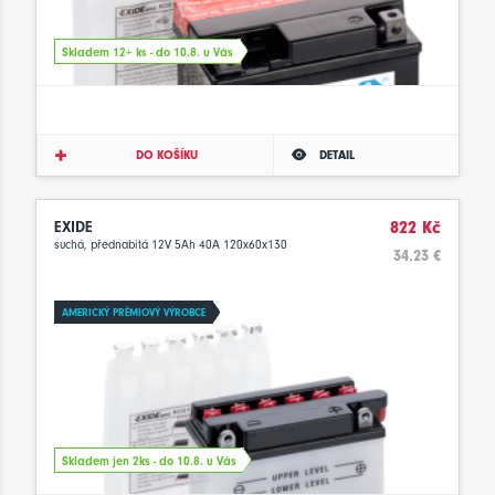
Skladem 12+ ks - do 10.8. u Vás
DO KOŠÍKU
DETAIL
EXIDE
822 Kč
suchá, přednabitá 12V 5Ah 40A 120x60x130
34.23 €
AMERICKÝ PRÉMIOVÝ VÝROBCE
Skladem jen 2ks - do 10.8. u Vás