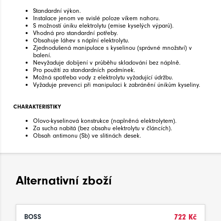
Standardní výkon.
Instalace jenom ve svislé poloze víkem nahoru.
S možností úniku elektrolytu (emise kyselých výparů).
Vhodná pro standardní potřeby.
Obsahuje láhev s náplní elektrolytu.
Zjednodušená manipulace s kyselinou (správné množství) v
balení.
Nevyžaduje dobíjení v průběhu skladování bez náplně.
Pro použití za standardních podmínek.
Možná spotřeba vody z elektrolytu vyžadující údržbu.
Vyžaduje prevenci při manipulaci k zabránění únikům kyseliny.
CHARAKTERISTIKY
Olovo-kyselinová konstrukce (naplněná elektrolytem).
Za sucha nabitá (bez obsahu elektrolytu v článcích).
Obsah antimonu (Sb) ve slitinách desek.
Alternativní zboží
BOSS
722 Kč