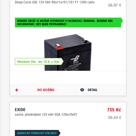
Deep Cycle GEL 12V 5Ah 90x71x101/107 F1 1200 cyklů
30.07 €
VEŠKERÉ ZBOŽÍ JE MOŽNÉ VYZVEDOUT V OLOMOUCI ZDARMA - BUDEME VÁS
INFORMOVAT, KDY BUDE PŘIPRAVENO!
Skladem 9ks - do 10.8. u Vás
DO KOŠÍKU
DETAIL
EXIDE
735 Kč
suchá, přednabitá 12V 4Ah 50A 120x70x92
30.64 €
AMERICKÝ PRÉMIOVÝ VÝROBCE