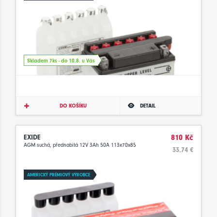
Skladem 7ks - do 10.8. u Vás
DO KOŠÍKU
DETAIL
EXIDE
810 Kč
AGM suchá, přednabitá 12V 3Ah 50A 113x70x85
33.74 €
AMERICKÝ PRÉMIOVÝ VÝROBCE