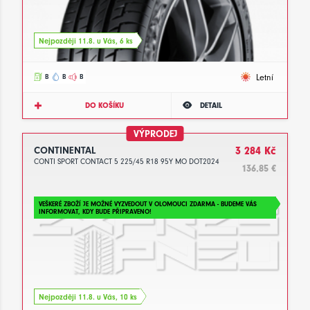
Nejpozději 11.8. u Vás, 6 ks
Letní
B
B
B
DO KOŠÍKU
DETAIL
VÝPRODEJ
CONTINENTAL
3 284 Kč
CONTI SPORT CONTACT 5 225/45 R18 95Y MO DOT2024
136.85 €
VEŠKERÉ ZBOŽÍ JE MOŽNÉ VYZVEDOUT V OLOMOUCI ZDARMA - BUDEME VÁS
INFORMOVAT, KDY BUDE PŘIPRAVENO!
Nejpozději 11.8. u Vás, 10 ks