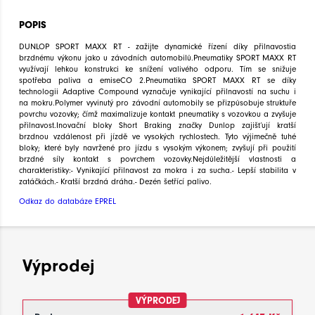
POPIS
DUNLOP SPORT MAXX RT - zažijte dynamické řízení díky přilnavostia
brzdnému výkonu jako u závodních automobilů.Pneumatiky SPORT MAXX RT
využívají lehkou konstrukci ke snížení valivého odporu. Tím se snižuje
spotřeba paliva a emiseCO 2.Pneumatika SPORT MAXX RT se díky
technologii Adaptive Compound vyznačuje vynikající přilnavostí na suchu i
na mokru.Polymer vyvinutý pro závodní automobily se přizpůsobuje struktuře
povrchu vozovky; čímž maximalizuje kontakt pneumatiky s vozovkou a zvyšuje
přilnavost.Inovační bloky Short Braking značky Dunlop zajišťují kratší
brzdnou vzdálenost při jízdě ve vysokých rychlostech. Tyto výjimečně tuhé
bloky; které byly navržené pro jízdu s vysokým výkonem; zvyšují při použití
brzdné síly kontakt s povrchem vozovky.Nejdůležitější vlastnosti a
charakteristiky:- Vynikající přilnavost za mokra i za sucha.- Lepší stabilita v
zatáčkách.- Kratší brzdná dráha.- Dezén šetřící palivo.
Odkaz do databáze EPREL
Výprodej
VÝPRODEJ