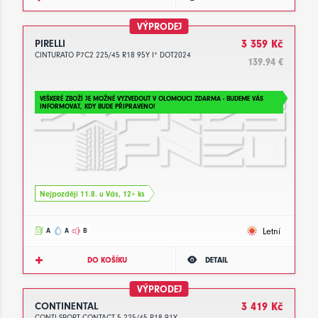
VÝPRODEJ
PIRELLI
3 359 Kč
CINTURATO P7C2 225/45 R18 95Y I* DOT2024
139.94 €
VEŠKERÉ ZBOŽÍ JE MOŽNÉ VYZVEDOUT V OLOMOUCI ZDARMA - BUDEME VÁS
INFORMOVAT, KDY BUDE PŘIPRAVENO!
Nejpozději 11.8. u Vás, 12+ ks
Letní
A
A
B
DO KOŠÍKU
DETAIL
VÝPRODEJ
CONTINENTAL
3 419 Kč
CONTI SPORT CONTACT 5 225/45 R18 91Y