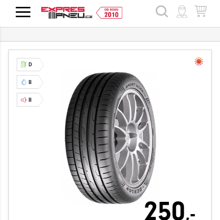
HLEDAT
D
B
B
250
,-