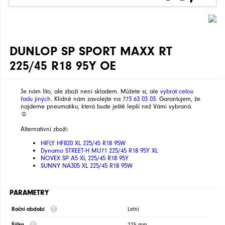
DUNLOP SP SPORT MAXX RT
225/45 R18 95Y OE
Je nám líto, ale zboží není skladem. Můžete si, ale
vybrat celou
řadu jiných
. Klidně nám zavolejte na
773 63 03 03
. Garantujem, že
najdeme pneumatiku, která bude ještě lepší než Vámi vybraná.
☺
Alternativní zboží:
HIFLY HF820 XL 225/45 R18 95W
Dynamo STREET-H MU71 225/45 R18 95Y XL
NOVEX SP A5 XL 225/45 R18 95Y
SUNNY NA305 XL 225/45 R18 95W
PARAMETRY
Roční období
Letní
Šířka
225 mm