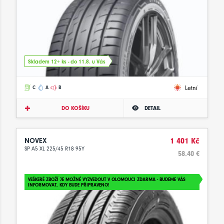
Skladem 12+ ks - do 11.8. u Vás
Letní
C
A
B
DO KOŠÍKU
DETAIL
NOVEX
1 401 Kč
SP A5 XL 225/45 R18 95Y
58.40 €
VEŠKERÉ ZBOŽÍ JE MOŽNÉ VYZVEDOUT V OLOMOUCI ZDARMA - BUDEME VÁS
INFORMOVAT, KDY BUDE PŘIPRAVENO!