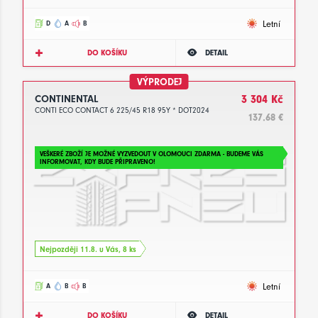
Letní
D
A
B
DO KOŠÍKU
DETAIL
VÝPRODEJ
CONTINENTAL
3 304 Kč
CONTI ECO CONTACT 6 225/45 R18 95Y * DOT2024
137.68 €
VEŠKERÉ ZBOŽÍ JE MOŽNÉ VYZVEDOUT V OLOMOUCI ZDARMA - BUDEME VÁS
INFORMOVAT, KDY BUDE PŘIPRAVENO!
Nejpozději 11.8. u Vás, 8 ks
Letní
A
B
B
DO KOŠÍKU
DETAIL