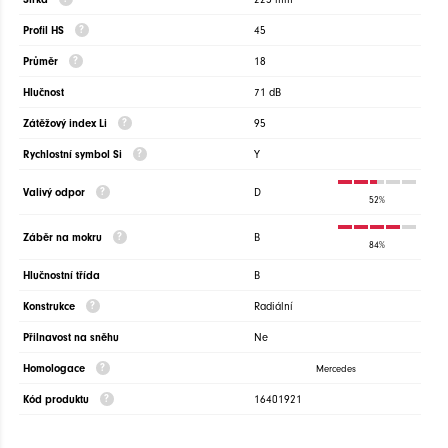
Profil HS
45
Průměr
18
Hlučnost
71 dB
Zátěžový index Li
95
Rychlostní symbol Si
Y
Valivý odpor
D
52%
Záběr na mokru
B
84%
Hlučnostní třída
B
Konstrukce
Radiální
Přilnavost na sněhu
Ne
Homologace
Mercedes
Kód produktu
16401921