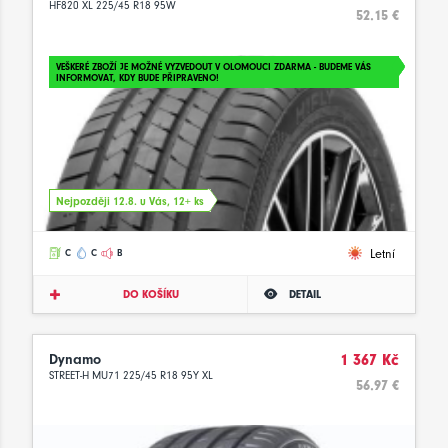
HF820 XL 225/45 R18 95W
52.15 €
VEŠKERÉ ZBOŽÍ JE MOŽNÉ VYZVEDOUT V OLOMOUCI ZDARMA - BUDEME VÁS
INFORMOVAT, KDY BUDE PŘIPRAVENO!
Nejpozději 12.8. u Vás, 12+ ks
Letní
C
C
B
DO KOŠÍKU
DETAIL
Dynamo
1 367 Kč
STREET-H MU71 225/45 R18 95Y XL
56.97 €