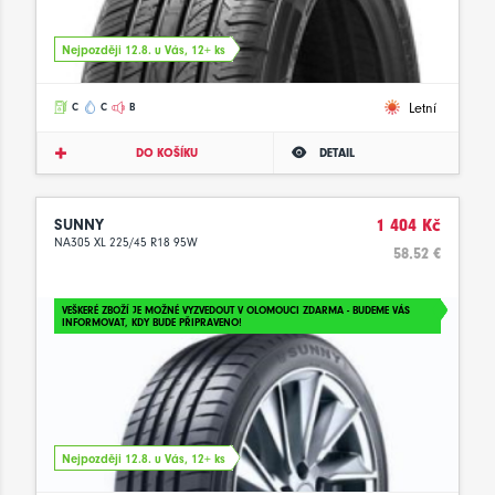
Nejpozději 12.8. u Vás, 12+ ks
Letní
C
C
B
DO KOŠÍKU
DETAIL
SUNNY
1 404 Kč
NA305 XL 225/45 R18 95W
58.52 €
VEŠKERÉ ZBOŽÍ JE MOŽNÉ VYZVEDOUT V OLOMOUCI ZDARMA - BUDEME VÁS
INFORMOVAT, KDY BUDE PŘIPRAVENO!
Nejpozději 12.8. u Vás, 12+ ks