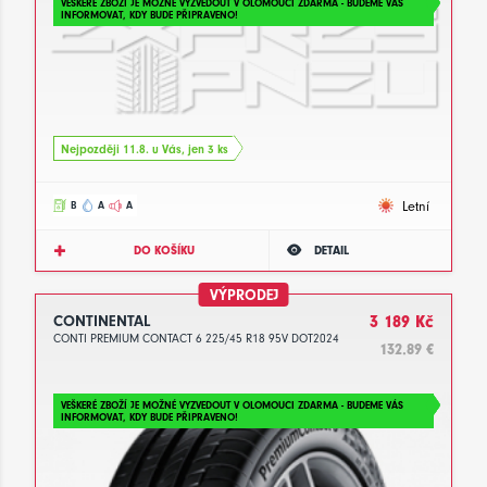
VEŠKERÉ ZBOŽÍ JE MOŽNÉ VYZVEDOUT V OLOMOUCI ZDARMA - BUDEME VÁS
INFORMOVAT, KDY BUDE PŘIPRAVENO!
Nejpozději 11.8. u Vás, jen 3 ks
Letní
B
A
A
DO KOŠÍKU
DETAIL
VÝPRODEJ
CONTINENTAL
3 189 Kč
CONTI PREMIUM CONTACT 6 225/45 R18 95V DOT2024
132.89 €
VEŠKERÉ ZBOŽÍ JE MOŽNÉ VYZVEDOUT V OLOMOUCI ZDARMA - BUDEME VÁS
INFORMOVAT, KDY BUDE PŘIPRAVENO!