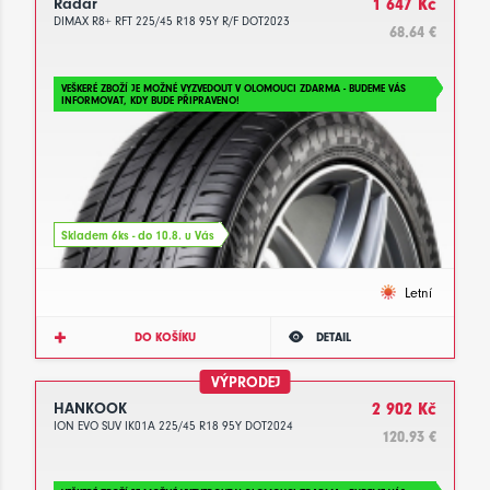
Radar
1 647 Kč
DIMAX R8+ RFT 225/45 R18 95Y R/F DOT2023
68.64 €
VEŠKERÉ ZBOŽÍ JE MOŽNÉ VYZVEDOUT V OLOMOUCI ZDARMA - BUDEME VÁS
INFORMOVAT, KDY BUDE PŘIPRAVENO!
Skladem 6ks - do 10.8. u Vás
Letní
DO KOŠÍKU
DETAIL
VÝPRODEJ
HANKOOK
2 902 Kč
ION EVO SUV IK01A 225/45 R18 95Y DOT2024
120.93 €