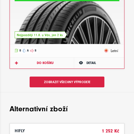
Nejpozději 11.8. u Vás, jen 2 ks
Letní
B
A
B
DO KOŠÍKU
DETAIL
ZOBRAZIT VŠECHNY VÝPRODEJE
Alternativní zboží
HIFLY
1 252 Kč