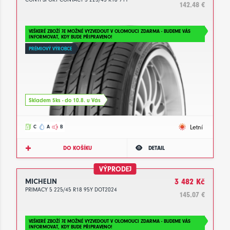
142.48 €
VEŠKERÉ ZBOŽÍ JE MOŽNÉ VYZVEDOUT V OLOMOUCI ZDARMA - BUDEME VÁS
INFORMOVAT, KDY BUDE PŘIPRAVENO!
PRÉMIOVÝ VÝROBCE
Skladem 5ks - do 10.8. u Vás
Letní
C
A
B
DO KOŠÍKU
DETAIL
VÝPRODEJ
MICHELIN
3 482 Kč
PRIMACY 5 225/45 R18 95Y DOT2024
145.07 €
VEŠKERÉ ZBOŽÍ JE MOŽNÉ VYZVEDOUT V OLOMOUCI ZDARMA - BUDEME VÁS
INFORMOVAT, KDY BUDE PŘIPRAVENO!