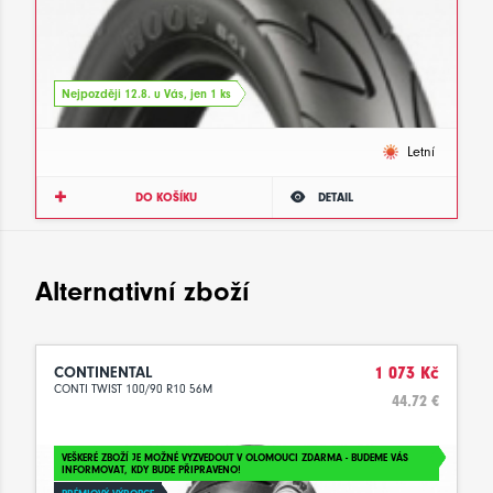
Nejpozději 12.8. u Vás, jen 1 ks
Letní
DO KOŠÍKU
DETAIL
Alternativní zboží
CONTINENTAL
1 073 Kč
CONTI TWIST 100/90 R10 56M
44.72 €
VEŠKERÉ ZBOŽÍ JE MOŽNÉ VYZVEDOUT V OLOMOUCI ZDARMA - BUDEME VÁS
INFORMOVAT, KDY BUDE PŘIPRAVENO!