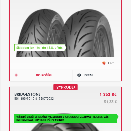
Skladem jen 1ks - do 12.8. u Vás
Letní
DO KOŠÍKU
DETAIL
VÝPRODEJ
BRIDGESTONE
1 232 Kč
B01 100/90-10 61J DOT2022
51.33 €
VEŠKERÉ ZBOŽÍ JE MOŽNÉ VYZVEDOUT V OLOMOUCI ZDARMA - BUDEME VÁS
INFORMOVAT, KDY BUDE PŘIPRAVENO!