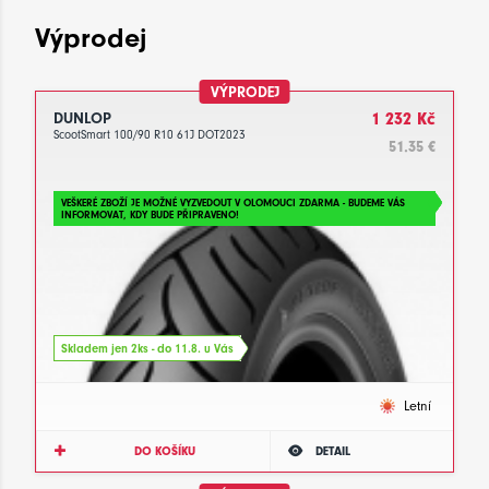
Výprodej
VÝPRODEJ
DUNLOP
1 232 Kč
ScootSmart 100/90 R10 61J DOT2023
51.35 €
VEŠKERÉ ZBOŽÍ JE MOŽNÉ VYZVEDOUT V OLOMOUCI ZDARMA - BUDEME VÁS
INFORMOVAT, KDY BUDE PŘIPRAVENO!
Skladem jen 2ks - do 11.8. u Vás
Letní
DO KOŠÍKU
DETAIL