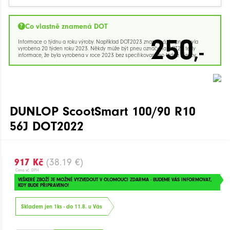
Co vlastně znamená DOT
250
Informace o týdnu a roku výroby. Například DOT2023 znamená, že pneu byla
,-
vyrobena 20 týden roku 2023. Někdy může být pneu označena DOT23 tedy
informace, že byla vyrobena v roce 2023 bez specifikovaného týdne výroby.
DUNLOP ScootSmart 100/90 R10
56J DOT2022
917 Kč
(38.19 €)
Cena vč. DPH
VEŠKERÉ ZBOŽÍ JE MOŽNÉ VYZVEDOUT V OLOMOUCI ZDARMA - BUDEME VÁS INFORMOVAT,
KDY BUDE PŘIPRAVENO!
Skladem jen 1ks - do 11.8. u Vás