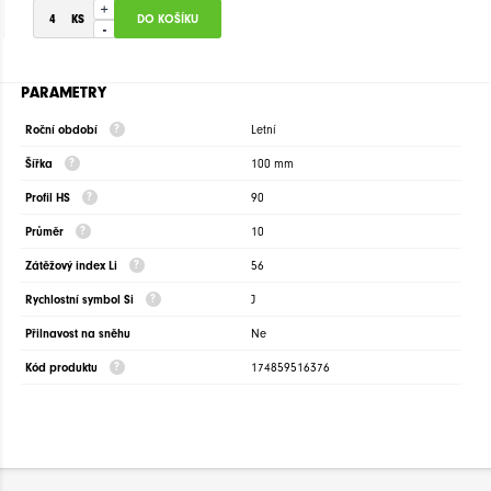
+
-
PARAMETRY
Roční období
Letní
Šířka
100 mm
Profil HS
90
Průměr
10
Zátěžový index Li
56
Rychlostní symbol Si
J
Přilnavost na sněhu
Ne
Kód produktu
174859516376