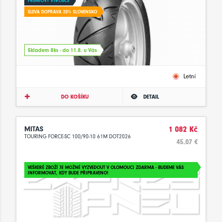
PRÉMIOVÝ VÝROBCE
SLEVA DOPRAVA 20% SLOVENSKO
Skladem 8ks - do 11.8. u Vás
Letní
DO KOŠÍKU
DETAIL
MITAS
1 082 Kč
TOURING FORCE-SC 100/90-10 61M DOT2026
45.07 €
VEŠKERÉ ZBOŽÍ JE MOŽNÉ VYZVEDOUT V OLOMOUCI ZDARMA - BUDEME VÁS
INFORMOVAT, KDY BUDE PŘIPRAVENO!