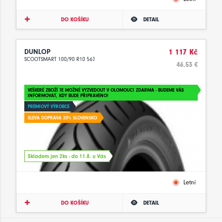
DO KOŠÍKU
DETAIL
DUNLOP
1 117 Kč
SCOOTSMART 100/90 R10 56J
46.53 €
VEŠKERÉ ZBOŽÍ JE MOŽNÉ VYZVEDOUT V OLOMOUCI ZDARMA - BUDEME VÁS
INFORMOVAT, KDY BUDE PŘIPRAVENO!
PRÉMIOVÝ VÝROBCE
SLEVA DOPRAVA 20% SLOVENSKO
Skladem jen 2ks - do 11.8. u Vás
Letní
DO KOŠÍKU
DETAIL