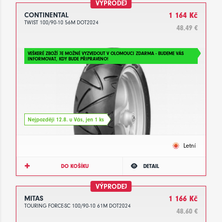
VÝPRODEJ
CONTINENTAL
1 164 Kč
TWIST 100/90-10 56M DOT2024
48.49 €
VEŠKERÉ ZBOŽÍ JE MOŽNÉ VYZVEDOUT V OLOMOUCI ZDARMA - BUDEME VÁS
INFORMOVAT, KDY BUDE PŘIPRAVENO!
Nejpozději 12.8. u Vás, jen 1 ks
Letní
DO KOŠÍKU
DETAIL
VÝPRODEJ
MITAS
1 166 Kč
TOURING FORCE-SC 100/90-10 61M DOT2024
48.60 €