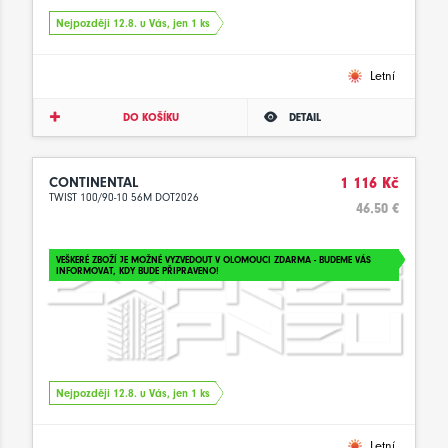
Nejpozději 12.8. u Vás, jen 1 ks
Letní
DO KOŠÍKU
DETAIL
CONTINENTAL
1 116 Kč
TWIST 100/90-10 56M DOT2026
46.50 €
VEŠKERÉ ZBOŽÍ JE MOŽNÉ VYZVEDOUT V OLOMOUCI ZDARMA - BUDEME VÁS
INFORMOVAT, KDY BUDE PŘIPRAVENO!
Nejpozději 12.8. u Vás, jen 1 ks
Letní