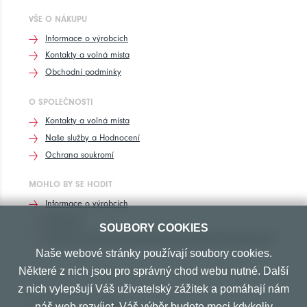
VŠE O NÁKUPU
Informace o výrobcích
Kontakty a volná místa
Obchodní podmínky
O SPOLEČNOSTI
Kontakty a volná místa
Naše služby a Hodnocení
Ochrana soukromí
MOHLO BY SE HODIT
Informace o výrobcích
Rozhovory
SOUBORY COOKIES
Značení pneumatik, homologace pneumatik dle výrobců vozů
Naše webové stránky používají soubory cookies.
Některé z nich jsou pro správný chod webu nutné. Další
z nich vylepšují Váš uživatelský zážitek a pomáhají nám
PŘIJÍMÁME TYTO PLATBY
náš web rozvíjet. Váš výběr budete moci kdykoliv