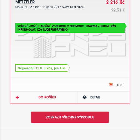
METZELER
2 216 Kč
SPORTEC M7 RR F 110/70 ZR17 54W DOT2024
92.31 €
VEŠKERÉ ZBOŽÍ JE MOŽNÉ VYZVEDOUT V OLOMOUCI ZDARMA - BUDEME VÁS
INFORMOVAT, KDY BUDE PŘIPRAVENO!
Nejpozději 11.8. u Vás, jen 4 ks
Letní
DO KOŠÍKU
DETAIL
ZOBRAZIT VŠECHNY VÝPRODEJE