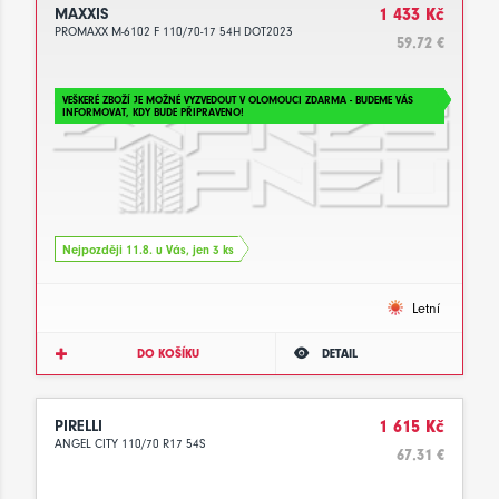
MAXXIS
1 433 Kč
PROMAXX M-6102 F 110/70-17 54H DOT2023
59.72 €
VEŠKERÉ ZBOŽÍ JE MOŽNÉ VYZVEDOUT V OLOMOUCI ZDARMA - BUDEME VÁS
INFORMOVAT, KDY BUDE PŘIPRAVENO!
Nejpozději 11.8. u Vás, jen 3 ks
Letní
DO KOŠÍKU
DETAIL
PIRELLI
1 615 Kč
ANGEL CITY 110/70 R17 54S
67.31 €