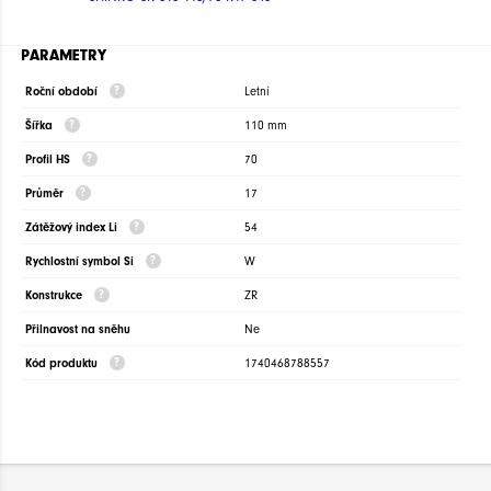
PARAMETRY
Roční období
Letní
Šířka
110 mm
Profil HS
70
Průměr
17
Zátěžový index Li
54
Rychlostní symbol Si
W
Konstrukce
ZR
Přilnavost na sněhu
Ne
Kód produktu
1740468788557