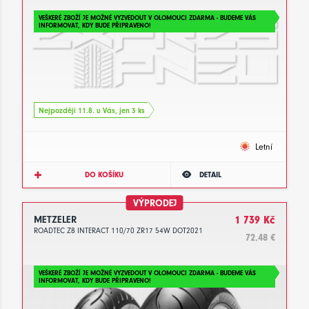
VEŠKERÉ ZBOŽÍ JE MOŽNÉ VYZVEDOUT V OLOMOUCI ZDARMA - BUDEME VÁS
INFORMOVAT, KDY BUDE PŘIPRAVENO!
Nejpozději 11.8. u Vás, jen 3 ks
Letní
DO KOŠÍKU
DETAIL
VÝPRODEJ
METZELER
1 739 Kč
ROADTEC Z8 INTERACT 110/70 ZR17 54W DOT2021
72.48 €
VEŠKERÉ ZBOŽÍ JE MOŽNÉ VYZVEDOUT V OLOMOUCI ZDARMA - BUDEME VÁS
INFORMOVAT, KDY BUDE PŘIPRAVENO!