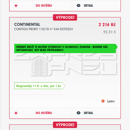
DO KOŠÍKU
DETAIL
VÝPRODEJ
CONTINENTAL
2 216 Kč
CONTIGO FRONT 110/70-17 54H DOT2024
92.31 €
VEŠKERÉ ZBOŽÍ JE MOŽNÉ VYZVEDOUT V OLOMOUCI ZDARMA - BUDEME VÁS
INFORMOVAT, KDY BUDE PŘIPRAVENO!
Nejpozději 11.8. u Vás, jen 1 ks
Letní
DO KOŠÍKU
DETAIL
VÝPRODEJ