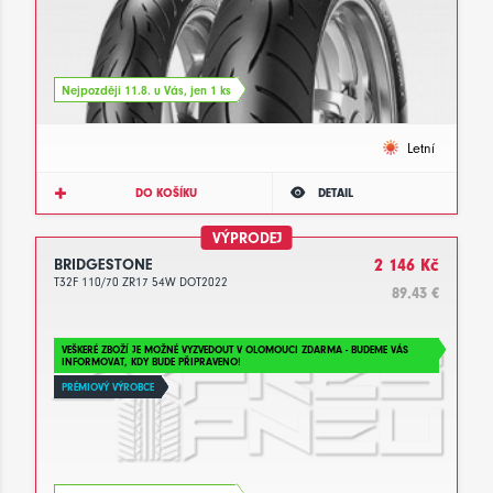
Nejpozději 11.8. u Vás, jen 1 ks
Letní
DO KOŠÍKU
DETAIL
VÝPRODEJ
BRIDGESTONE
2 146 Kč
T32F 110/70 ZR17 54W DOT2022
89.43 €
VEŠKERÉ ZBOŽÍ JE MOŽNÉ VYZVEDOUT V OLOMOUCI ZDARMA - BUDEME VÁS
INFORMOVAT, KDY BUDE PŘIPRAVENO!
PRÉMIOVÝ VÝROBCE