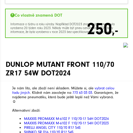
Co vlastně znamená DOT
250
Informace o týdnu a roku výroby. Například DOT2023 znamená, že pneu byla
,-
vyrobena 20 týden roku 2023. Někdy může být pneu označena DOT23 tedy
informace, že byla vyrobena v roce 2023 bez specifikovaného týdne výroby.
DUNLOP MUTANT FRONT 110/70
ZR17 54W DOT2024
Je nám líto, ale zboží není skladem. Můžete si, ale
vybrat celou
řadu jiných
. Klidně nám zavolejte na
773 63 03 03
. Garantujem, že
najdeme pneumatiku, která bude ještě lepší než Vámi vybraná.
☺
Alternativní zboží:
MAXXIS PROMAXX M-6102 F 110/70-17 54H DOT2024
MAXXIS PROMAXX M-6102 F 110/70-17 54H DOT2023
PIRELLI ANGEL CITY 110/70 R17 54S
SHINKO SR 016 110/70 R17 54S