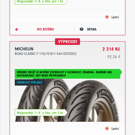
Nejpozději 11.8. u Vás, jen 1 ks
Letní
DO KOŠÍKU
DETAIL
VÝPRODEJ
MICHELIN
2 214 Kč
ROAD CLASSIC F 110/70 B17 54H DOT2022
92.26 €
VEŠKERÉ ZBOŽÍ JE MOŽNÉ VYZVEDOUT V OLOMOUCI ZDARMA - BUDEME VÁS
INFORMOVAT, KDY BUDE PŘIPRAVENO!
PRÉMIOVÝ VÝROBCE
Nejpozději 11.8. u Vás, jen 2 ks
Letní