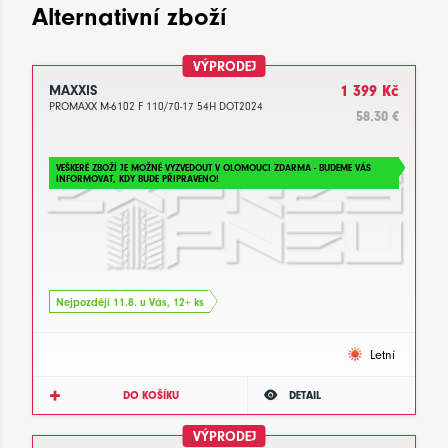
Alternativní zboží
VÝPRODEJ
MAXXIS
1 399 Kč
PROMAXX M-6102 F 110/70-17 54H DOT2024
58.30 €
VEŠKERÉ ZBOŽÍ JE MOŽNÉ VYZVEDOUT V OLOMOUCI ZDARMA - BUDEME VÁS
INFORMOVAT, KDY BUDE PŘIPRAVENO!
Nejpozději 11.8. u Vás, 12+ ks
Letní
DO KOŠÍKU
DETAIL
VÝPRODEJ