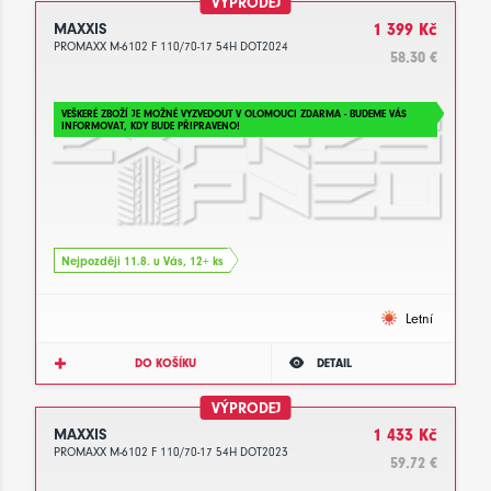
VÝPRODEJ
MAXXIS
1 399 Kč
PROMAXX M-6102 F 110/70-17 54H DOT2024
58.30 €
VEŠKERÉ ZBOŽÍ JE MOŽNÉ VYZVEDOUT V OLOMOUCI ZDARMA - BUDEME VÁS
INFORMOVAT, KDY BUDE PŘIPRAVENO!
Nejpozději 11.8. u Vás, 12+ ks
Letní
DO KOŠÍKU
DETAIL
VÝPRODEJ
MAXXIS
1 433 Kč
PROMAXX M-6102 F 110/70-17 54H DOT2023
59.72 €