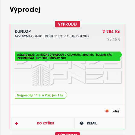
Výprodej
VÝPRODEJ
DUNLOP
2 284 Kč
ARROWMAX GT601 FRONT 110/70-17 54H DOT2024
95.15 €
VEŠKERÉ ZBOŽÍ JE MOŽNÉ VYZVEDOUT V OLOMOUCI ZDARMA - BUDEME VÁS
INFORMOVAT, KDY BUDE PŘIPRAVENO!
Nejpozději 11.8. u Vás, jen 1 ks
Letní
DO KOŠÍKU
DETAIL