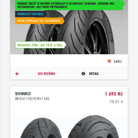
VEŠKERÉ ZBOŽÍ JE MOŽNÉ VYZVEDOUT V OLOMOUCI ZDARMA - BUDEME VÁS
INFORMOVAT, KDY BUDE PŘIPRAVENO!
PRÉMIOVÝ VÝROBCE
SLEVA DOPRAVA 20% SLOVENSKO
Skladem 10ks - do 10.8. u Vás
Letní
DO KOŠÍKU
DETAIL
SHINKO
1 692 Kč
SR 016 110/70 R17 54S
70.51 €