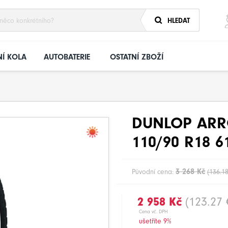
HLEDAT
Í KOLA
AUTOBATERIE
OSTATNÍ ZBOŽÍ
DUNLOP ARR
110/90 R18 6
3 268 Kč
Původní cena:
(136.18
2 958 Kč
(123.27 
Cena vč. DPH
ušetříte 9%