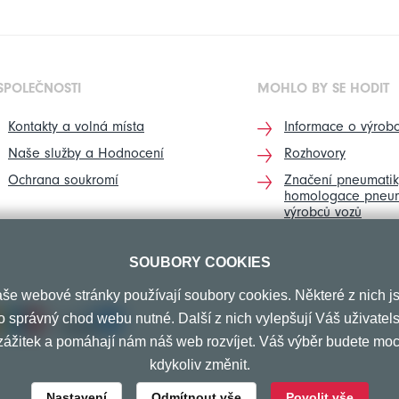
SPOLEČNOSTI
MOHLO BY SE HODIT
Kontakty a volná místa
Informace o výrobc
Naše služby a Hodnocení
Rozhovory
Ochrana soukromí
Značení pneumatik
homologace pneum
výrobců vozů
SOUBORY COOKIES
še webové stránky používají soubory cookies. Některé z nich j
o správný chod webu nutné. Další z nich vylepšují Váš uživatel
zážitek a pomáhají nám náš web rozvíjet. Váš výběr budete moc
kdykoliv změnit.
Nastavení
Odmítnout vše
Povolit vše