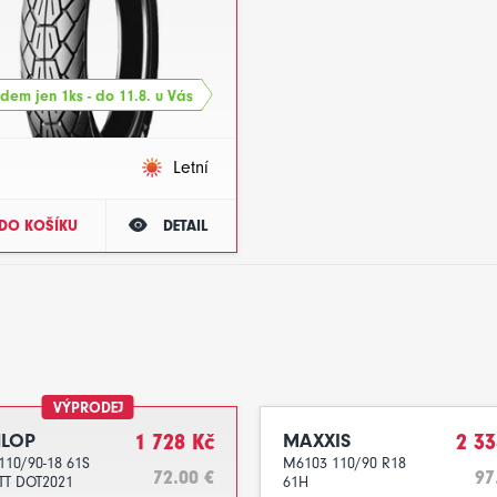
dem jen 1ks - do 11.8. u Vás
Letní
DO KOŠÍKU
DETAIL
VÝPRODEJ
LOP
1 728 Kč
MAXXIS
2 33
110/90-18 61S
M6103 110/90 R18
72.00 €
97
 TT DOT2021
61H