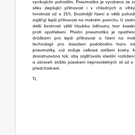
vynikajícím pohodlím. Pneumatika je vyrobena ze zc
siliku zlepšující přilnavost i v chladných a vlh
hmotnost až o 25%. Snadnější řízení a větší pohodl
zajišťují lepší přilnavost na mokrém povrchu. U za
delší životnosti větší hloubka běhounu, tvar kosek
proti opotřebení. Přední pneumatika je opatřen
drážkami pro lepší přilnavost a řízení na mo
technologii pro dosažení podobného tvaru n
pneumatiky, což snižuje celkové zatížení kostry.
zkonstruována tak, aby zajišťovala ideální rozložení
a zároveň snížila působení nepravidelných sil až 
předchůdcem.
TL