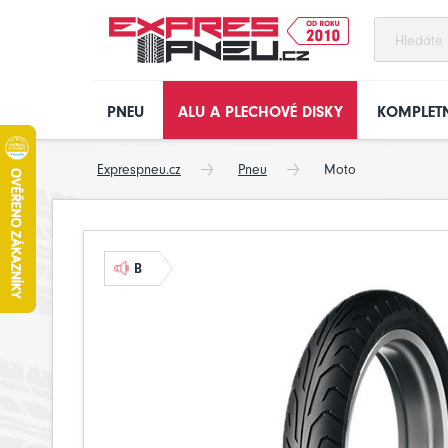
PNEU
ALU A PLECHOVÉ DISKY
KOMPLETN
Exprespneu.cz
Pneu
Moto
B