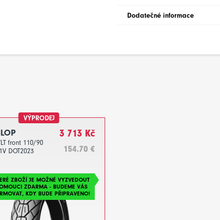
Dodatečné informace
VÝPRODEJ
LOP
3 713 Kč
LT front 110/90
154.70 €
1V DOT2023
ERÉ ZBOŽÍ JE MOŽNÉ VYZVEDOUT
LOMOUCI ZDARMA - BUDEME VÁS
RMOVAT, KDY BUDE PŘIPRAVENO!