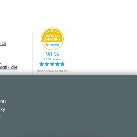
ích
,
atik dle
sou
ský
i