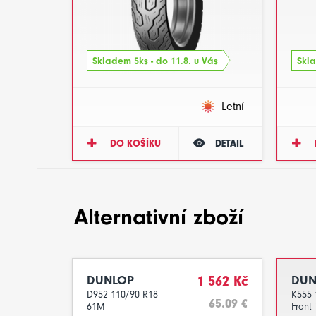
Skladem 5ks - do 11.8. u Vás
Skla
Letní
DO KOŠÍKU
DETAIL
Alternativní zboží
DUNLOP
1 562 Kč
DUN
D952 110/90 R18
K555 
65.09 €
61M
Front