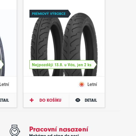
PRÉMIOVÝ VÝROBCE
Nejpozději 13.8. u Vás, jen 2 ks
Letní
Letní
ETAIL
DO KOŠÍKU
DETAIL
Pracovní nasazení
Makáme od rána do noci