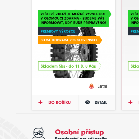
VEŠKERÉ ZBOŽÍ JE MOŽNÉ VYZVEDOUT
VEŠK
V OLOMOUCI ZDARMA - BUDEME VÁS
V O
INFORMOVAT, KDY BUDE PŘIPRAVENO!
INFO
PRÉMIOVÝ VÝROBCE
PRÉ
SLEVA DOPRAVA 20% SLOVENSKO
Skladem 5ks - do 11.8. u Vás
Skla
Letní
DO KOŠÍKU
DETAIL
Osobní přístup
Poradenství pro zákazníky