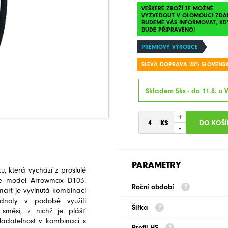
VEŠKERÉ ZBOŽÍ JE MOŽNÉ
VYZVEDOUT V OLOMOUCI ZDA
BUDEME VÁS INFORMOVAT, KD
BUDE PŘIPRAVENO!
PRÉMIOVÝ VÝROBCE
SLEVA DOPRAVA 20% SLOVENS
Skladem 5ks - do 11.8. u 
+
-
PARAMETRY
, která vychází z proslulé
e model Arrowmax D103.
Roční období
mart je vyvinutá kombinací
dnoty v podobě využití
Šířka
 směsi, z nichž je plášť
ladatelnost v kombinaci s
Profil HS