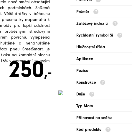
ela nové směsi obsahující
kých podmínkách. Snížená
Průměr
í. Větší drážky v běhounu
dní pneumatiky napomáhá k
Zátěžový index Li
anoidy pro lepší odolnost
a průběžnými středovými
Rychlostní symbol Si
krém povrchu. Vylepšená
ahuštěné a nenahuštěné
Hlučnostní třída
 Moto pneu SreetSmart, je
 tlaku na kontaktní plochu
250
Aplikace
o 16% v porovnání se svým
,-
Pozice
Konstrukce
Duše
Typ Moto
Přilnavost na sněhu
Kód produktu