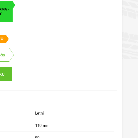
RMA -
Y
KO
Vás
Letní
110 mm
90