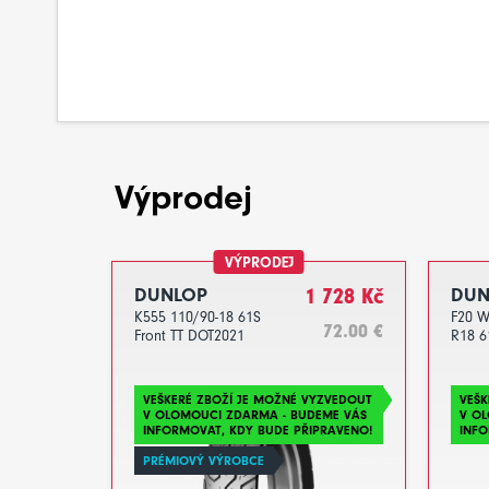
Výprodej
VÝPRODEJ
DUNLOP
1 728 Kč
DUN
K555 110/90-18 61S
F20 W
72.00 €
Front TT DOT2021
R18 6
VEŠKERÉ ZBOŽÍ JE MOŽNÉ VYZVEDOUT
VEŠK
V OLOMOUCI ZDARMA - BUDEME VÁS
V O
INFORMOVAT, KDY BUDE PŘIPRAVENO!
INFO
PRÉMIOVÝ VÝROBCE