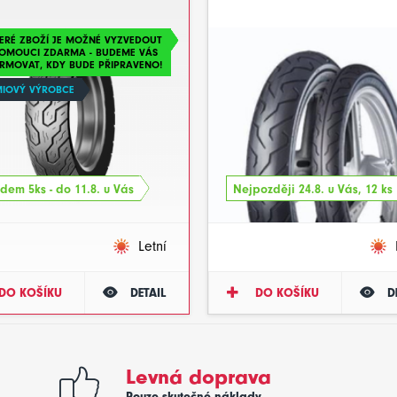
ERÉ ZBOŽÍ JE MOŽNÉ VYZVEDOUT
LOMOUCI ZDARMA - BUDEME VÁS
RMOVAT, KDY BUDE PŘIPRAVENO!
MIOVÝ VÝROBCE
dem 5ks - do 11.8. u Vás
Nejpozději 24.8. u Vás, 12 ks
Letní
DO KOŠÍKU
DETAIL
DO KOŠÍKU
D
Levná doprava
Pouze skutečné náklady