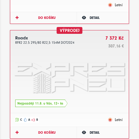
Letní
DO KOŠÍKU
DETAIL
VÝPRODEJ
Roadx
7 372 Kč
RFR2 22.5 295/80 R22,5 154M DOT2024
307.16 €
Nejpozději 11.8. u Vás, 12+ ks
Letní
C
A
B
DO KOŠÍKU
DETAIL