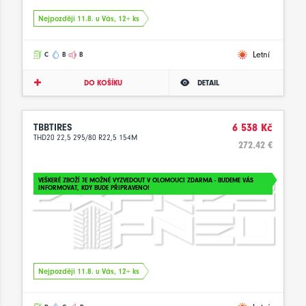
Nejpozději 11.8. u Vás, 12+ ks
Letní
C
B
B
DO KOŠÍKU
DETAIL
TBBTIRES
6 538 Kč
THD20 22,5 295/80 R22,5 154M
272.42 €
VEŠKERÉ ZBOŽÍ JE MOŽNÉ VYZVEDOUT V OLOMOUCI ZDARMA - BUDEME VÁS
INFORMOVAT, KDY BUDE PŘIPRAVENO!
Nejpozději 11.8. u Vás, 12+ ks