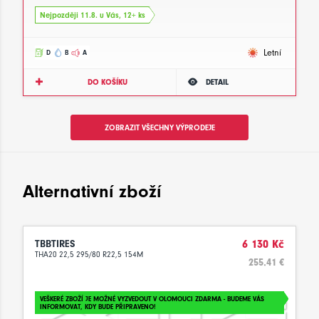
Nejpozději 11.8. u Vás, 12+ ks
Letní
D
B
A
DO KOŠÍKU
DETAIL
ZOBRAZIT VŠECHNY VÝPRODEJE
Alternativní zboží
TBBTIRES
6 130 Kč
THA20 22,5 295/80 R22,5 154M
255.41 €
VEŠKERÉ ZBOŽÍ JE MOŽNÉ VYZVEDOUT V OLOMOUCI ZDARMA - BUDEME VÁS
INFORMOVAT, KDY BUDE PŘIPRAVENO!