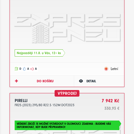
Nejpozději 11.8. u Vás, 12+ ks
Letní
D
A
A
DO KOŠÍKU
DETAIL
VÝPRODEJ
PIRELLI
7 942 Kč
FR25 (2023) 295/80 R22.5 152M DOT2023
330.93 €
VEŠKERÉ ZBOŽÍ JE MOŽNÉ VYZVEDOUT V OLOMOUCI ZDARMA - BUDEME VÁS
INFORMOVAT, KDY BUDE PŘIPRAVENO!