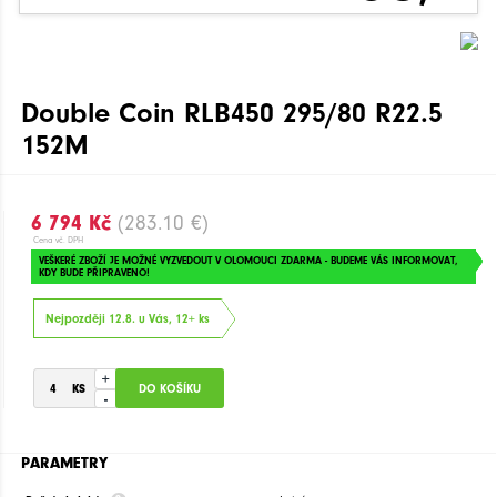
Double Coin RLB450 295/80 R22.5
152M
6 794 Kč
(283.10 €)
Cena vč. DPH
VEŠKERÉ ZBOŽÍ JE MOŽNÉ VYZVEDOUT V OLOMOUCI ZDARMA - BUDEME VÁS INFORMOVAT,
KDY BUDE PŘIPRAVENO!
Nejpozději 12.8. u Vás, 12+ ks
+
-
PARAMETRY