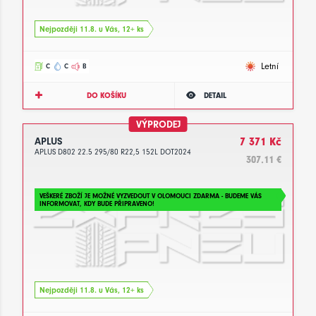
Nejpozději 11.8. u Vás, 12+ ks
Letní
C
C
B
DO KOŠÍKU
DETAIL
VÝPRODEJ
APLUS
7 371 Kč
APLUS D802 22.5 295/80 R22,5 152L DOT2024
307.11 €
VEŠKERÉ ZBOŽÍ JE MOŽNÉ VYZVEDOUT V OLOMOUCI ZDARMA - BUDEME VÁS
INFORMOVAT, KDY BUDE PŘIPRAVENO!
Nejpozději 11.8. u Vás, 12+ ks