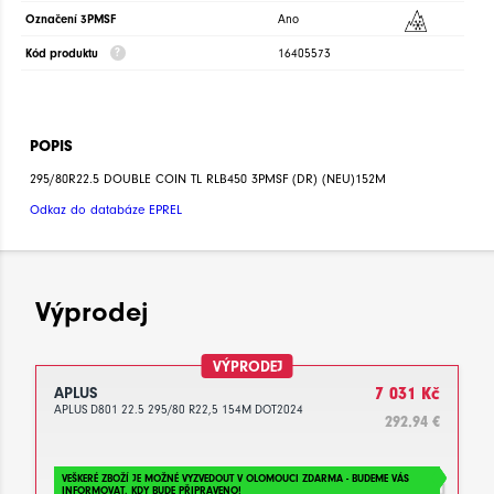
Označení 3PMSF
Ano
Kód produktu
16405573
POPIS
295/80R22.5 DOUBLE COIN TL RLB450 3PMSF (DR) (NEU)152M
Odkaz do databáze EPREL
Výprodej
VÝPRODEJ
APLUS
7 031 Kč
APLUS D801 22.5 295/80 R22,5 154M DOT2024
292.94 €
VEŠKERÉ ZBOŽÍ JE MOŽNÉ VYZVEDOUT V OLOMOUCI ZDARMA - BUDEME VÁS
INFORMOVAT, KDY BUDE PŘIPRAVENO!