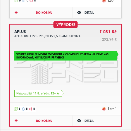
Letní
D
C
B
DO KOŠÍKU
DETAIL
VÝPRODEJ
APLUS
7 031 Kč
APLUS D801 22.5 295/80 R22,5 154M DOT2024
292.94 €
VEŠKERÉ ZBOŽÍ JE MOŽNÉ VYZVEDOUT V OLOMOUCI ZDARMA - BUDEME VÁS
INFORMOVAT, KDY BUDE PŘIPRAVENO!
Nejpozději 11.8. u Vás, 12+ ks
Letní
E
B
B
DO KOŠÍKU
DETAIL