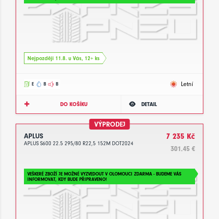
Nejpozději 11.8. u Vás, 12+ ks
Letní
E
B
B
DO KOŠÍKU
DETAIL
VÝPRODEJ
APLUS
7 235 Kč
APLUS S600 22.5 295/80 R22,5 152M DOT2024
301.45 €
VEŠKERÉ ZBOŽÍ JE MOŽNÉ VYZVEDOUT V OLOMOUCI ZDARMA - BUDEME VÁS
INFORMOVAT, KDY BUDE PŘIPRAVENO!