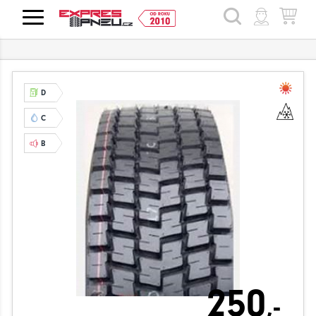
HLEDAT
D
C
B
250
,-