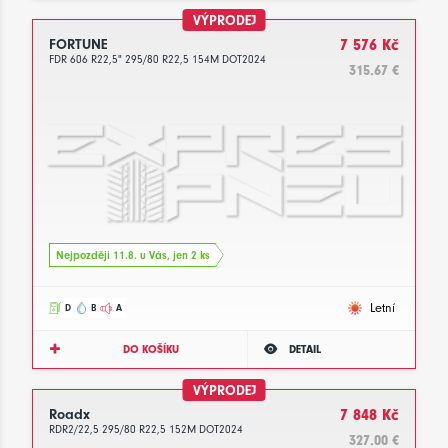
VÝPRODEJ
FORTUNE
7 576 Kč
FDR 606 R22,5" 295/80 R22,5 154M DOT2024
315.67 €
Nejpozději 11.8. u Vás, jen 2 ks
Letní
D
B
A
DO KOŠÍKU
DETAIL
VÝPRODEJ
Roadx
7 848 Kč
RDR2/22,5 295/80 R22,5 152M DOT2024
327.00 €