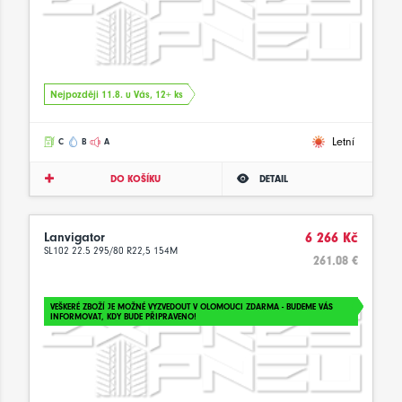
Nejpozději 11.8. u Vás, 12+ ks
Letní
C
B
A
DO KOŠÍKU
DETAIL
Lanvigator
6 266 Kč
SL102 22.5 295/80 R22,5 154M
261.08 €
VEŠKERÉ ZBOŽÍ JE MOŽNÉ VYZVEDOUT V OLOMOUCI ZDARMA - BUDEME VÁS
INFORMOVAT, KDY BUDE PŘIPRAVENO!