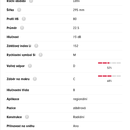
Roční období
Letní
Šířka
295 mm
Profil HS
80
Průměr
22.5
Hlučnost
73 dB
Zátěžový index Li
152
Rychlostní symbol Si
M
Valivý odpor
D
52%
Záběr na mokru
C
68%
Hlučnostní třída
B
Aplikace
regionální
Pozice
záběrová
Konstrukce
Radiální
Přilnavost na sněhu
Ano