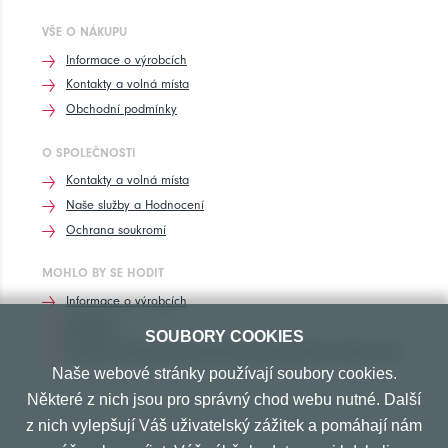
VŠE O NÁKUPU
Informace o výrobcích
Kontakty a volná místa
Obchodní podmínky
O SPOLEČNOSTI
Kontakty a volná místa
Naše služby a Hodnocení
Ochrana soukromí
MOHLO BY SE HODIT
Informace o výrobcích
Rozhovory
SOUBORY COOKIES
Značení pneumatik, homologace pneumatik dle výrobců vozů
Naše webové stránky používají soubory cookies.
Některé z nich jsou pro správný chod webu nutné. Další
z nich vylepšují Váš uživatelský zážitek a pomáhají nám
PŘIJÍMÁME TYTO PLATBY