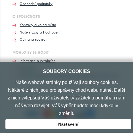
Obchodní podmínky
O SPOLEČNOSTI
Kontakty a volná místa
Naše služby a Hodnocení
Ochrana soukromí
MOHLO BY SE HODIT
Informace o výrobcích
Rozhovory
SOUBORY COOKIES
Značení pneumatik, homologace pneumatik dle výrobců vozů
Naše webové stránky používají soubory cookies.
Některé z nich jsou pro správný chod webu nutné. Další
z nich vylepšují Váš uživatelský zážitek a pomáhají nám
PŘIJÍMÁME TYTO PLATBY
náš web rozvíjet. Váš výběr budete moci kdykoliv
změnit.
Nastavení