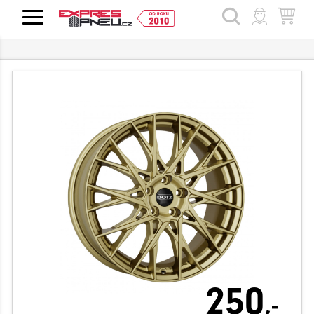
HLEDAT
250
,-