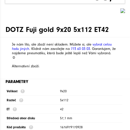
DOTZ Fuji gold 9x20 5x112 ET42
Je nám líto, ale zboží není skladem. Můžete si, ale
vybrat celou
řadu jiných
. Klidně nám zavolejte na
773 63 03 03
. Garantujem, že
najdeme pneumatiku, která bude ještě lepší než Vámi vybraná.
☺
Alternativní zboží:
PARAMETRY
Velikost
9x20
Rozteč
5x112
ET
42
Středový otvor disku
57,1 mm
Kód produktu
1676979170928