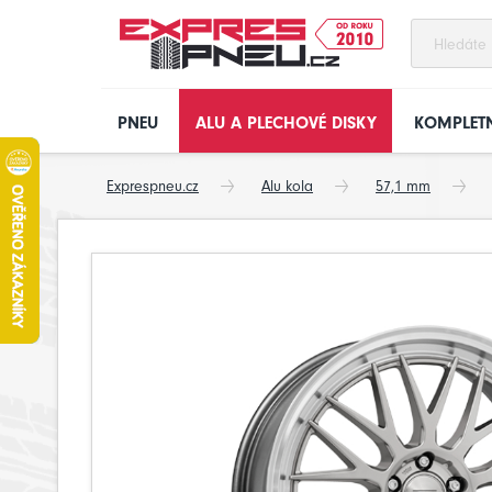
PNEU
ALU A PLECHOVÉ DISKY
KOMPLETN
Exprespneu.cz
Alu kola
57,1 mm