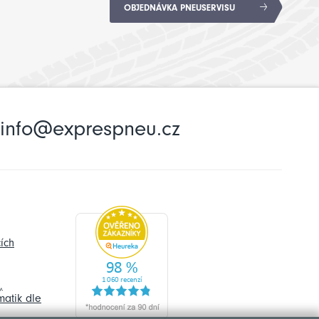
OBJEDNÁVKA PNEUSERVISU
info@exprespneu.cz
ích
,
atik dle