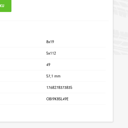
8x19
5x112
49
57,1 mm
1768278373835
OBI9K8SL49E