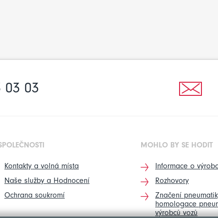
 03 03
SPOLEČNOSTI
MOHLO BY SE HODIT
Kontakty a volná místa
Informace o výrobc
Naše služby a Hodnocení
Rozhovory
Ochrana soukromí
Značení pneumatik
homologace pneum
výrobců vozů