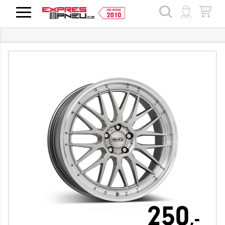
HLEDAT
250
,-