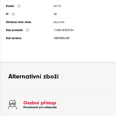
Rozteč
5x112
ET
30
Středový otvor disku
66,6 mm
Kód produktu
1768278369234
Kód výrobce
OBI9K8SL30E
Alternativní zboží
Osobní přístup
Poradenství pro zákazníky