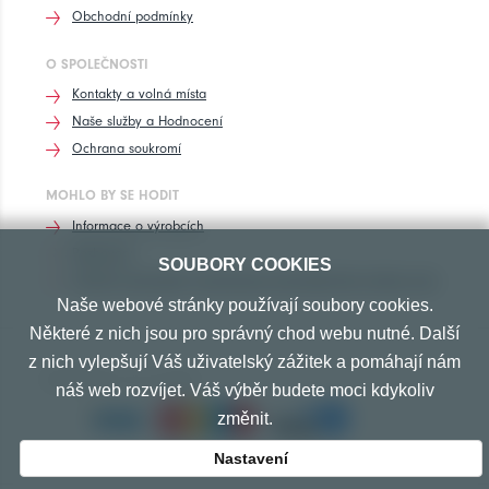
Obchodní podmínky
O SPOLEČNOSTI
Kontakty a volná místa
Naše služby a Hodnocení
Ochrana soukromí
MOHLO BY SE HODIT
Informace o výrobcích
Rozhovory
SOUBORY COOKIES
Značení pneumatik, homologace pneumatik dle výrobců vozů
Naše webové stránky používají soubory cookies.
Některé z nich jsou pro správný chod webu nutné. Další
z nich vylepšují Váš uživatelský zážitek a pomáhají nám
PŘIJÍMÁME TYTO PLATBY
náš web rozvíjet. Váš výběr budete moci kdykoliv
změnit.
Nastavení