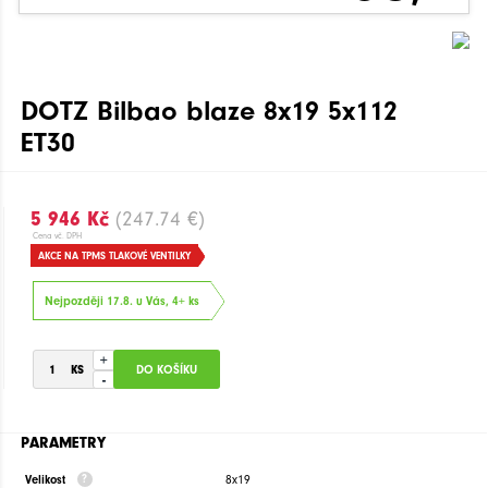
DOTZ Bilbao blaze 8x19 5x112
ET30
5 946 Kč
(247.74 €)
Cena vč. DPH
AKCE NA TPMS TLAKOVÉ VENTILKY
Nejpozději 17.8. u Vás, 4+ ks
+
-
PARAMETRY
Velikost
8x19