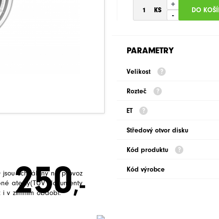
+
-
PARAMETRY
Velikost
Rozteč
ET
Středový otvor disku
Kód produktu
250
Kód výrobce
jsou schváleny na provoz
,-
bné atesty(TUV dokumenty
 i v zimním období.