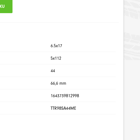
6.5x17
5x112
44
66,6 mm
1643739812998
TTR98SA44ME