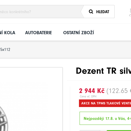
HLEDAT
Í KOLA
AUTOBATERIE
OSTATNÍ ZBOŽÍ
5x112
Dezent TR sil
2 944 Kč
(122.65 
Cena vč. DPH
AKCE NA TPMS TLAKOVÉ VENTI
Nejpozději 17.8. u Vás, 4+