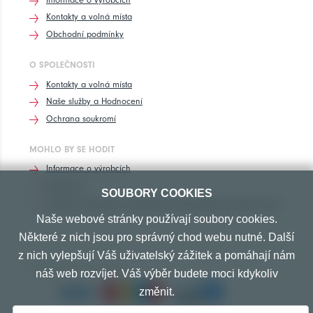
Kontakty a volná místa
Obchodní podmínky
O SPOLEČNOSTI
Kontakty a volná místa
Naše služby a Hodnocení
Ochrana soukromí
MOHLO BY SE HODIT
Informace o výrobcích
Rozhovory
SOUBORY COOKIES
Značení pneumatik, homologace pneumatik dle výrobců vozů
Naše webové stránky používají soubory cookies.
Některé z nich jsou pro správný chod webu nutné. Další
z nich vylepšují Váš uživatelský zážitek a pomáhají nám
PŘIJÍMÁME TYTO PLATBY
náš web rozvíjet. Váš výběr budete moci kdykoliv
změnit.