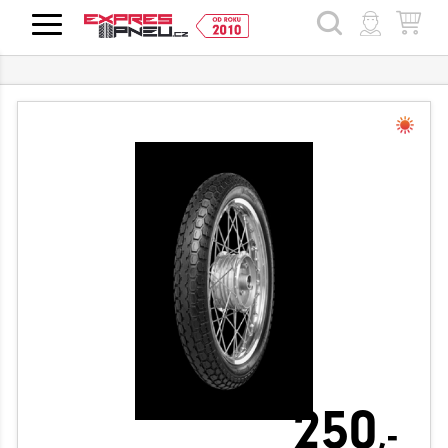
HLEDAT
250
,-