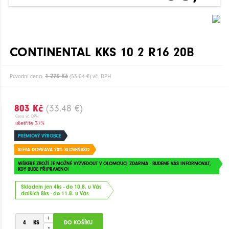
CONTINENTAL KKS 10 2 R16 20B
1 273 Kč
Původní cena:
(53.04 €)
vč. DPH
803 Kč
(33.48 €)
Cena vč. DPH
ušetříte 37%
PRÉMIOVÝ VÝROBCE
SLEVA DOPRAVA 20% SLOVENSKO
VEŠKERÉ ZBOŽÍ JE MOŽNÉ VYZVEDOUT V OLOMOUCI ZDARMA - BUDEME VÁS INFORMOVAT,
KDY BUDE PŘIPRAVENO!
Skladem jen 4ks - do 10.8. u Vás
dalších 8ks - do 11.8. u Vás
+
-