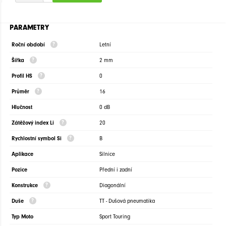
PARAMETRY
Roční období
Letní
Šířka
2 mm
Profil HS
0
Průměr
16
Hlučnost
0 dB
Zátěžový index Li
20
Rychlostní symbol Si
B
Aplikace
Silnice
Pozice
Přední i zadní
Konstrukce
Diagonální
Duše
TT - Dušová pneumatika
Typ Moto
Sport Touring