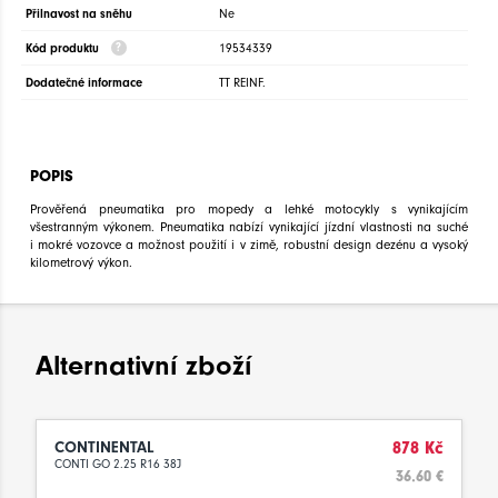
Přilnavost na sněhu
Ne
Kód produktu
19534339
Dodatečné informace
TT REINF.
POPIS
Prověřená pneumatika pro mopedy a lehké motocykly s vynikajícím
všestranným výkonem. Pneumatika nabízí vynikající jízdní vlastnosti na suché
i mokré vozovce a možnost použití i v zimě, robustní design dezénu a vysoký
kilometrový výkon.
Alternativní zboží
CONTINENTAL
878 Kč
CONTI GO 2.25 R16 38J
36.60 €