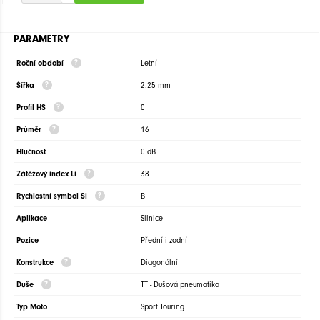
PARAMETRY
Roční období
Letní
Šířka
2.25 mm
Profil HS
0
Průměr
16
Hlučnost
0 dB
Zátěžový index Li
38
Rychlostní symbol Si
B
Aplikace
Silnice
Pozice
Přední i zadní
Konstrukce
Diagonální
Duše
TT - Dušová pneumatika
Typ Moto
Sport Touring