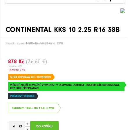
CONTINENTAL KKS 10 2.25 R16 38B
1 205 Kč
Původní cena:
(50.22 €)
vč. DPH
878 Kč
(36.60 €)
Cena vč. DPH
ušetříte 27%
SLEVA DOPRAVA 20% SLOVENSKO
VEŠKERÉ ZBOŽÍ JE MOŽNÉ VYZVEDOUT V OLOMOUCI ZDARMA - BUDEME VÁS INFORMOVAT,
KDY BUDE PŘIPRAVENO!
PRÉMIOVÝ VÝROBCE
Skladem 10ks - do 11.8. u Vás
+
-