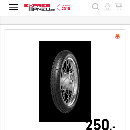
HLEDAT
250
,-