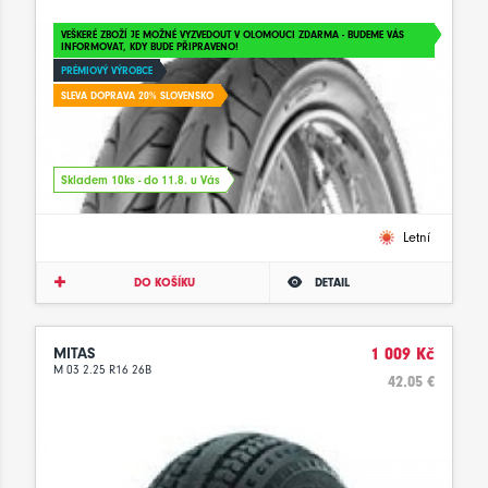
VEŠKERÉ ZBOŽÍ JE MOŽNÉ VYZVEDOUT V OLOMOUCI ZDARMA - BUDEME VÁS
INFORMOVAT, KDY BUDE PŘIPRAVENO!
PRÉMIOVÝ VÝROBCE
SLEVA DOPRAVA 20% SLOVENSKO
Skladem 10ks - do 11.8. u Vás
Letní
DO KOŠÍKU
DETAIL
MITAS
1 009 Kč
M 03 2.25 R16 26B
42.05 €