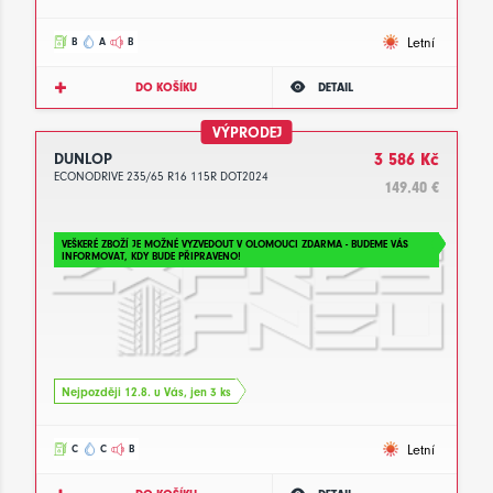
Letní
B
A
B
DO KOŠÍKU
DETAIL
VÝPRODEJ
DUNLOP
3 586 Kč
ECONODRIVE 235/65 R16 115R DOT2024
149.40 €
VEŠKERÉ ZBOŽÍ JE MOŽNÉ VYZVEDOUT V OLOMOUCI ZDARMA - BUDEME VÁS
INFORMOVAT, KDY BUDE PŘIPRAVENO!
Nejpozději 12.8. u Vás, jen 3 ks
Letní
C
C
B