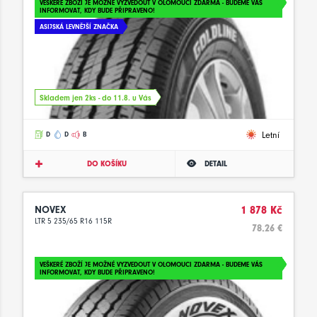
VEŠKERÉ ZBOŽÍ JE MOŽNÉ VYZVEDOUT V OLOMOUCI ZDARMA - BUDEME VÁS
INFORMOVAT, KDY BUDE PŘIPRAVENO!
ASIJSKÁ LEVNĚJŠÍ ZNAČKA
Skladem jen 2ks - do 11.8. u Vás
Letní
D
D
B
DO KOŠÍKU
DETAIL
NOVEX
1 878 Kč
LTR 5 235/65 R16 115R
78.26 €
VEŠKERÉ ZBOŽÍ JE MOŽNÉ VYZVEDOUT V OLOMOUCI ZDARMA - BUDEME VÁS
INFORMOVAT, KDY BUDE PŘIPRAVENO!