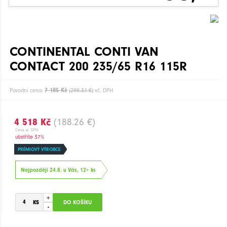
CONTINENTAL CONTI VAN
CONTACT 200 235/65 R16 115R
7 185 Kč
Původní cena:
(299.37 €)
vč. DPH
4 518 Kč
(188.26 €)
Cena vč. DPH
ušetříte 37%
PRÉMIOVÝ VÝROBCE
Nejpozději 24.8. u Vás, 12+ ks
+
-