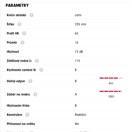
PARAMETRY
Roční období
Letní
Šířka
235 mm
Profil HS
65
Průměr
16
Hlučnost
72 dB
Zátěžový index Li
115
Rychlostní symbol Si
R
Valivý odpor
B
84%
Záběr na mokru
A
100%
Hlučnostní třída
B
Konstrukce
Radiální
Přilnavost na sněhu
Ne