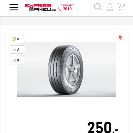
HLEDAT
B
A
B
250
,-