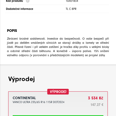
Kód produktu
16401834
Dodatečné informace
TL C 8PR
POPIS
Zkrácení brzdné vzdálenosti. Investice do bezpečnosti. O vaše bezpečí při
jízdě po deštěm smáčených silnicích se starají drážky a lamely ve střední
části. Přesné řízení i při velkém zatížení je hračka díky profilu s velkými bloky
a odolné střední části běhounu. A konečně – úspora paliva. 15% snížení
valivého odporu (v porovnání s předcházejícím modelem) se projeví záhy.
Výprodej
VÝPRODEJ
CONTINENTAL
3 534 Kč
VANCO ULTRA 235/65 R16 115R DOT2024
147.27 €