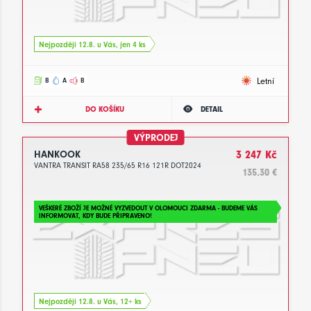
Nejpozději 12.8. u Vás, jen 4 ks
Letní
B
A
B
DO KOŠÍKU
DETAIL
VÝPRODEJ
HANKOOK
3 247 Kč
VANTRA TRANSIT RA58 235/65 R16 121R DOT2024
135.30 €
VEŠKERÉ ZBOŽÍ JE MOŽNÉ VYZVEDOUT V OLOMOUCI ZDARMA - BUDEME VÁS
INFORMOVAT, KDY BUDE PŘIPRAVENO!
Nejpozději 12.8. u Vás, 12+ ks