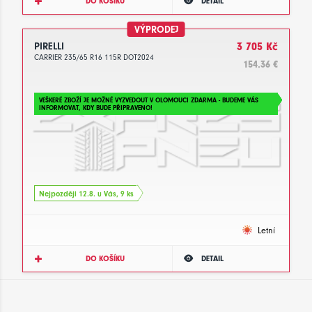
DO KOŠÍKU
DETAIL
VÝPRODEJ
PIRELLI
3 705 Kč
CARRIER 235/65 R16 115R DOT2024
154.36 €
VEŠKERÉ ZBOŽÍ JE MOŽNÉ VYZVEDOUT V OLOMOUCI ZDARMA - BUDEME VÁS
INFORMOVAT, KDY BUDE PŘIPRAVENO!
Nejpozději 12.8. u Vás, 9 ks
Letní
DO KOŠÍKU
DETAIL