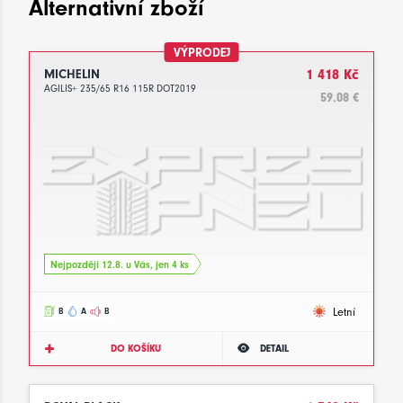
Alternativní zboží
VÝPRODEJ
MICHELIN
1 418 Kč
AGILIS+ 235/65 R16 115R DOT2019
59.08 €
Nejpozději 12.8. u Vás, jen 4 ks
Letní
B
A
B
DO KOŠÍKU
DETAIL