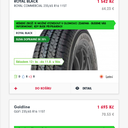
ROYAL BLACK
1 542 Kč
ROYAL COMMERCIAL 235/65 R16 115T
64.23 €
VEŠKERÉ ZBOŽÍ JE MOŽNÉ VYZVEDOUT V OLOMOUCI ZDARMA - BUDEME VÁS
INFORMOVAT, KDY BUDE PŘIPRAVENO!
ROYAL BLACK
SLEVA DOPRAVNÉ SK 20%
Skladem 12+ ks - do 11.8. u Vás
Letní
D
B
B
DO KOŠÍKU
DETAIL
Goldline
1 693 Kč
GLV1 235/65 R16 115T
70.53 €