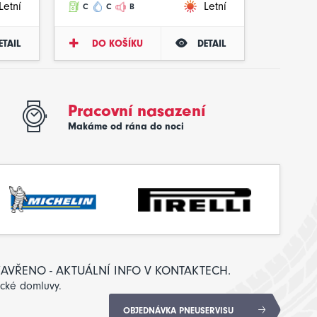
Letní
Letní
C
C
B
ETAIL
DO KOŠÍKU
DETAIL
Pracovní nasazení
Makáme od rána do noci
: ZAVŘENO - AKTUÁLNÍ INFO V KONTAKTECH.
ické domluvy.
OBJEDNÁVKA PNEUSERVISU