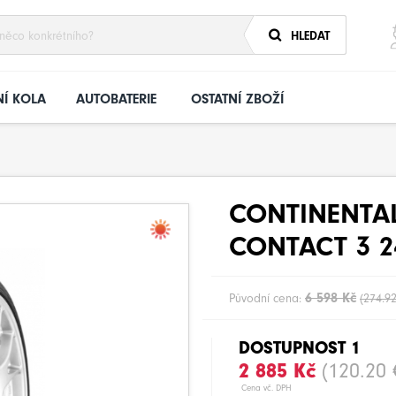
HLEDAT
Í KOLA
AUTOBATERIE
OSTATNÍ ZBOŽÍ
CONTINENTA
CONTACT 3 2
6 598 Kč
Původní cena:
(274.92
DOSTUPNOST 1
2 885 Kč
(120.20 
Cena vč. DPH