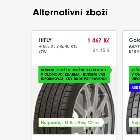
Alternativní zboží
HIFLY
1 467 Kč
Gold
HF805 XL 245/40 R18
iGL91
61.13 €
97W
R18 
VEŠKERÉ ZBOŽÍ JE MOŽNÉ VYZVEDOUT
VEŠK
V OLOMOUCI ZDARMA - BUDEME VÁS
V O
INFORMOVAT, KDY BUDE PŘIPRAVENO!
INFO
ASIJ
Nejpozději 13.8. u Vás, 12+ ks
Nejp