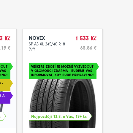
3 Kč
NOVEX
1 533 Kč
SP A5 XL 245/40 R18
.19 €
63.86 €
97Y
DOUT
VEŠKERÉ ZBOŽÍ JE MOŽNÉ VYZVEDOUT
VÁS
V OLOMOUCI ZDARMA - BUDEME VÁS
ENO!
INFORMOVAT, KDY BUDE PŘIPRAVENO!
 -
U A
s
Nejpozději 13.8. u Vás, 12+ ks