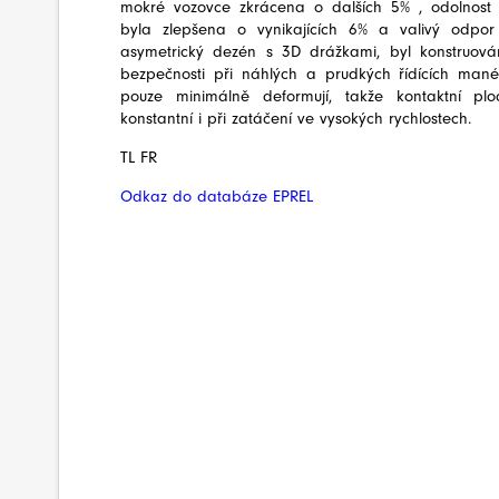
mokré vozovce zkrácena o dalších 5% , odolnost 
byla zlepšena o vynikajících 6% a valivý odpor
asymetrický dezén s 3D drážkami, byl konstruov
bezpečnosti při náhlých a prudkých řídících man
pouze minimálně deformují, takže kontaktní pl
konstantní i při zatáčení ve vysokých rychlostech.
TL FR
Odkaz do databáze EPREL