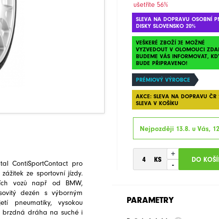
ušetříte 56%
SLEVA NA DOPRAVU OSOBNÍ P
DISKY SLOVENSKO 20%
VEŠKERÉ ZBOŽÍ JE MOŽNÉ
VYZVEDOUT V OLOMOUCI ZDA
BUDEME VÁS INFORMOVAT, KD
BUDE PŘIPRAVENO!
PRÉMIOVÝ VÝROBCE
AKCE: SLEVA NA DOPRAVU ČR 
SLEVA V KOŠÍKU
Nejpozději 13.8. u Vás, 1
+
tal ContiSportContact pro
-
zážitek ze sportovní jízdy.
vních vozů např od BMW,
sovitý dezén s výborným
PARAMETRY
tí pneumatiky, vysokou
a brzdná dráha na suché i