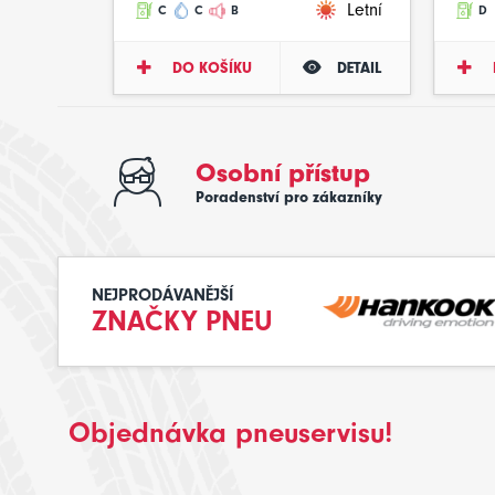
Letní
C
C
B
D
DO KOŠÍKU
DETAIL
Osobní přístup
Poradenství pro zákazníky
NEJPRODÁVANĚJŠÍ
ZNAČKY PNEU
Objednávka pneuservisu!