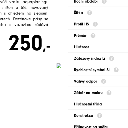
Roční období
vůči vzniku aquaplaningu
 snížen o 5%. Inovovaný
Šířka
án s ohledem na zlepšení
évrech. Dezénové pásy se
Profil HS
ocha s vozovkou zůstává
250
Průměr
,-
Hlučnost
Zátěžový index Li
Rychlostní symbol Si
Valivý odpor
Záběr na mokru
Hlučnostní třída
Konstrukce
Přilnavost na sněhu