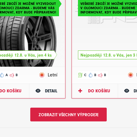
ERÉ ZBOŽÍ JE MOŽNÉ VYZVEDOUT
VEŠKERÉ ZBOŽÍ JE MOŽNÉ VYZVE
LOMOUCI ZDARMA - BUDEME VÁS
V OLOMOUCI ZDARMA - BUDEME 
RMOVAT, KDY BUDE PŘIPRAVENO!
INFORMOVAT, KDY BUDE PŘIPRAV
ozději 12.8. u Vás, jen 4 ks
Nejpozději 12.8. u Vás, jen 3 
Letní
A
B
C
B
B
DO KOŠÍKU
DETAIL
DO KOŠÍKU
D
ZOBRAZIT VŠECHNY VÝPRODEJE