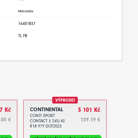
Mercedes
16401837
TL FR
VÝPRODEJ
7 Kč
CONTINENTAL
3 101 Kč
CONTI SPORT
.03 €
129.19 €
CONTACT 3 245/40
R18 97Y DOT2023