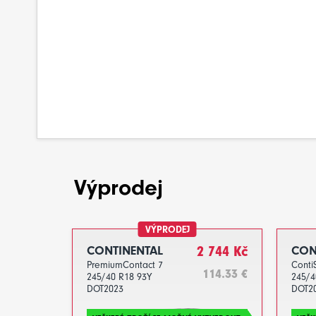
Výprodej
VÝPRODEJ
CONTINENTAL
2 744 Kč
CON
PremiumContact 7
Conti
114.33 €
245/40 R18 93Y
245/4
DOT2023
DOT2