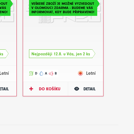
DOUT
VEŠKERÉ ZBOŽÍ JE MOŽNÉ VYZVEDOUT
VÁS
V OLOMOUCI ZDARMA - BUDEME VÁS
ENO!
INFORMOVAT, KDY BUDE PŘIPRAVENO!
ks
Nejpozději 12.8. u Vás, jen 2 ks
Letní
Letní
D
A
B
ETAIL
DO KOŠÍKU
DETAIL