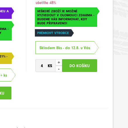
ušetříte 48%
NEU A
VEŠKERÉ ZBOŽÍ JE MOŽNÉ
VYZVEDOUT V OLOMOUCI ZDARMA -
BUDEME VÁS INFORMOVAT, KDY
BUDE PŘIPRAVENO!
RMA -
Y
PRÉMIOVÝ VÝROBCE
Skladem 8ks - do 12.8. u Vás
21% -
+
-
2+ ks