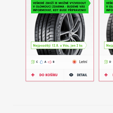
VEŠKERÉ ZBOŽÍ JE MOŽNÉ VYZVEDOUT
VEŠK
V OLOMOUCI ZDARMA - BUDEME VÁS
V O
INFORMOVAT, KDY BUDE PŘIPRAVENO!
INFO
Nejpozději 12.8. u Vás, jen 2 ks
Nejp
Letní
C
A
B
D
DO KOŠÍKU
DETAIL