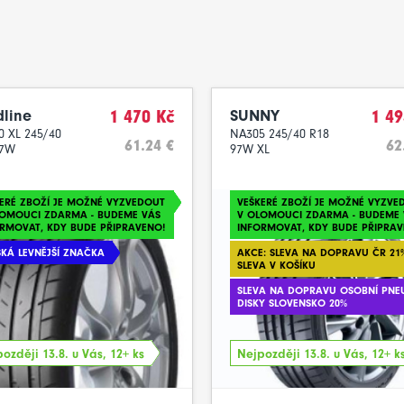
line
1 470 Kč
SUNNY
1 49
0 XL 245/40
NA305 245/40 R18
61.24 €
62
97W
97W XL
ERÉ ZBOŽÍ JE MOŽNÉ VYZVEDOUT
VEŠKERÉ ZBOŽÍ JE MOŽNÉ VYZVE
LOMOUCI ZDARMA - BUDEME VÁS
V OLOMOUCI ZDARMA - BUDEME 
RMOVAT, KDY BUDE PŘIPRAVENO!
INFORMOVAT, KDY BUDE PŘIPRAV
SKÁ LEVNĚJŠÍ ZNAČKA
AKCE: SLEVA NA DOPRAVU ČR 21%
SLEVA V KOŠÍKU
SLEVA NA DOPRAVU OSOBNÍ PNE
DISKY SLOVENSKO 20%
ozději 13.8. u Vás, 12+ ks
Nejpozději 13.8. u Vás, 12+ k