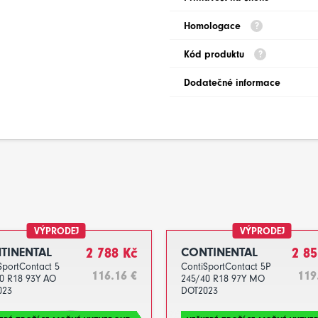
Homologace
Kód produktu
Dodatečné informace
VÝPRODEJ
VÝPRODEJ
TINENTAL
2 788 Kč
CONTINENTAL
2 85
SportContact 5
ContiSportContact 5P
116.16 €
119
0 R18 93Y AO
245/40 R18 97Y MO
023
DOT2023