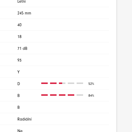
Letní
245 mm
40
18
71 dB
93
Y
D
52%
B
84%
B
Radiální
Ne