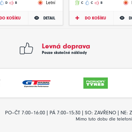
Letní
D
B
C
C
B
DO KOŠÍKU
DETAIL
DO KOŠÍKU
D
Levná doprava
Pouze skutečné náklady
PO–ČT 7:00–16:00 | PÁ 7:00–15:30 | SO: ZAVŘENO | NE
Mimo tuto dobu dle telefon