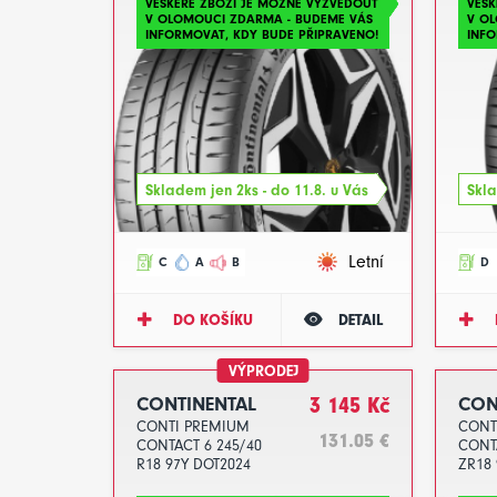
VEŠKERÉ ZBOŽÍ JE MOŽNÉ VYZVEDOUT
VEŠK
V OLOMOUCI ZDARMA - BUDEME VÁS
V O
INFORMOVAT, KDY BUDE PŘIPRAVENO!
INFO
Skladem jen 2ks - do 11.8. u Vás
Skla
Letní
C
A
B
D
DO KOŠÍKU
DETAIL
VÝPRODEJ
CONTINENTAL
3 145 Kč
CON
CONTI PREMIUM
CONT
131.05 €
CONTACT 6 245/40
CONT
R18 97Y DOT2024
ZR18
DOT2