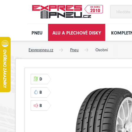
PNEU
ALU A PLECHOVÉ DISKY
KOMPLETN
Exprespneu.cz
Pneu
Osobní
D
B
B