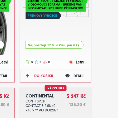
DOUT
VEŠKERÉ ZBOŽÍ JE MOŽNÉ VYZVEDOUT
VÁS
V OLOMOUCI ZDARMA - BUDEME VÁS
ENO!
INFORMOVAT, KDY BUDE PŘIPRAVENO!
PRÉMIOVÝ VÝROBCE
Nejpozději 12.8. u Vás, jen 4 ks
Letní
Letní
D
B
B
ETAIL
DO KOŠÍKU
DETAIL
VÝPRODEJ
5 Kč
CONTINENTAL
3 247 Kč
CONTI SPORT
.80 €
135.30 €
CONTACT 5 245/40
R18 97Y AO DOT2024