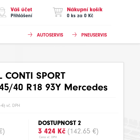
Váš účet
Nákupní košík
Přihlášení
0 ks za 0 Kč
AUTOSERVIS
PNEUSERVIS
L CONTI SPORT
45/40 R18 93Y Mercedes
 €)
vč. DPH
DOSTUPNOST 2
€)
3 424 Kč
(142.65 €)
Cena vč. DPH