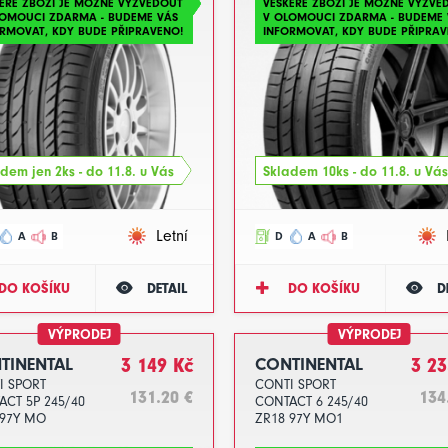
ERÉ ZBOŽÍ JE MOŽNÉ VYZVEDOUT
VEŠKERÉ ZBOŽÍ JE MOŽNÉ VYZVE
LOMOUCI ZDARMA - BUDEME VÁS
V OLOMOUCI ZDARMA - BUDEME 
RMOVAT, KDY BUDE PŘIPRAVENO!
INFORMOVAT, KDY BUDE PŘIPRAV
dem jen 2ks - do 11.8. u Vás
Skladem 10ks - do 11.8. u Vás
Letní
A
B
D
A
B
DO KOŠÍKU
DETAIL
DO KOŠÍKU
D
VÝPRODEJ
VÝPRODEJ
TINENTAL
3 149 Kč
CONTINENTAL
3 23
I SPORT
CONTI SPORT
131.20 €
134
ACT 5P 245/40
CONTACT 6 245/40
 97Y MO
ZR18 97Y MO1
023
DOT2024