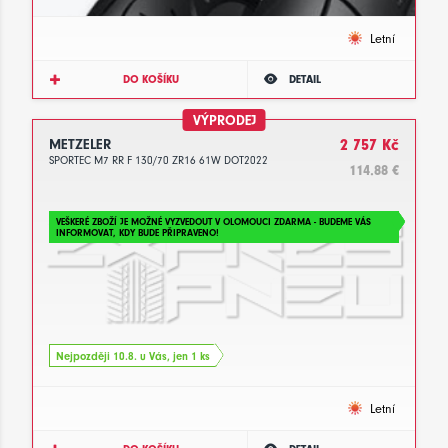
Letní
DO KOŠÍKU
DETAIL
VÝPRODEJ
METZELER
2 757 Kč
SPORTEC M7 RR F 130/70 ZR16 61W DOT2022
114.88 €
VEŠKERÉ ZBOŽÍ JE MOŽNÉ VYZVEDOUT V OLOMOUCI ZDARMA - BUDEME VÁS
INFORMOVAT, KDY BUDE PŘIPRAVENO!
Nejpozději 10.8. u Vás, jen 1 ks
Letní