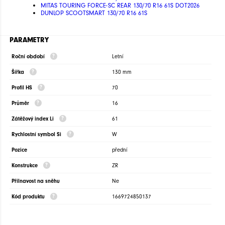
MITAS TOURING FORCE-SC REAR 130/70 R16 61S DOT2026
DUNLOP SCOOTSMART 130/70 R16 61S
PARAMETRY
Roční období
Letní
Šířka
130 mm
Profil HS
70
Průměr
16
Zátěžový index Li
61
Rychlostní symbol Si
W
Pozice
přední
Konstrukce
ZR
Přilnavost na sněhu
Ne
Kód produktu
1669724850137