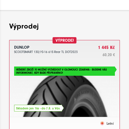
Výprodej
VÝPRODEJ
DUNLOP
1 445 Kč
SCOOTSMART 130/70-16 61S Rear TL DOT2023
60.20 €
VEŠKERÉ ZBOŽÍ JE MOŽNÉ VYZVEDOUT V OLOMOUCI ZDARMA - BUDEME VÁS
INFORMOVAT, KDY BUDE PŘIPRAVENO!
Skladem jen 1ks - do 7.8. u Vás
Letní