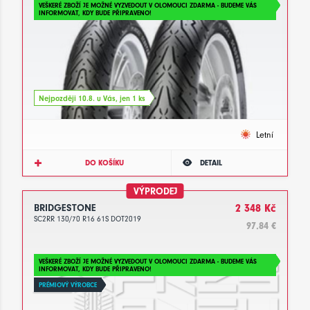
VEŠKERÉ ZBOŽÍ JE MOŽNÉ VYZVEDOUT V OLOMOUCI ZDARMA - BUDEME VÁS
INFORMOVAT, KDY BUDE PŘIPRAVENO!
Nejpozději 10.8. u Vás, jen 1 ks
Letní
DO KOŠÍKU
DETAIL
VÝPRODEJ
BRIDGESTONE
2 348 Kč
SC2RR 130/70 R16 61S DOT2019
97.84 €
VEŠKERÉ ZBOŽÍ JE MOŽNÉ VYZVEDOUT V OLOMOUCI ZDARMA - BUDEME VÁS
INFORMOVAT, KDY BUDE PŘIPRAVENO!
PRÉMIOVÝ VÝROBCE