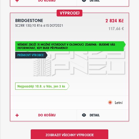
DO KOŠÍKU
DETAIL
VÝPRODEJ
BRIDGESTONE
2 824 Kč
SC2RR 130/70 R16 61S DOT2021
117.66 €
VEŠKERÉ ZBOŽÍ JE MOŽNÉ VYZVEDOUT V OLOMOUCI ZDARMA - BUDEME VÁS
INFORMOVAT, KDY BUDE PŘIPRAVENO!
PRÉMIOVÝ VÝROBCE
Nejpozději 10.8. u Vás, jen 3 ks
Letní
DO KOŠÍKU
DETAIL
ZOBRAZIT VŠECHNY VÝPRODEJE