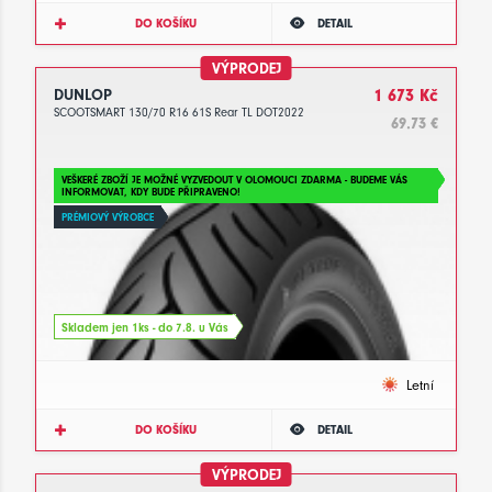
DO KOŠÍKU
DETAIL
VÝPRODEJ
DUNLOP
1 673 Kč
SCOOTSMART 130/70 R16 61S Rear TL DOT2022
69.73 €
VEŠKERÉ ZBOŽÍ JE MOŽNÉ VYZVEDOUT V OLOMOUCI ZDARMA - BUDEME VÁS
INFORMOVAT, KDY BUDE PŘIPRAVENO!
PRÉMIOVÝ VÝROBCE
Skladem jen 1ks - do 7.8. u Vás
Letní
DO KOŠÍKU
DETAIL
VÝPRODEJ