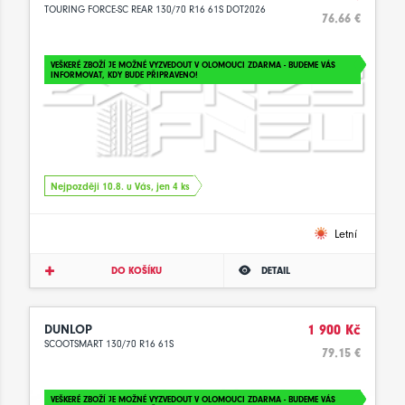
TOURING FORCE-SC REAR 130/70 R16 61S DOT2026
76.66 €
VEŠKERÉ ZBOŽÍ JE MOŽNÉ VYZVEDOUT V OLOMOUCI ZDARMA - BUDEME VÁS
INFORMOVAT, KDY BUDE PŘIPRAVENO!
Nejpozději 10.8. u Vás, jen 4 ks
Letní
DO KOŠÍKU
DETAIL
DUNLOP
1 900 Kč
SCOOTSMART 130/70 R16 61S
79.15 €
VEŠKERÉ ZBOŽÍ JE MOŽNÉ VYZVEDOUT V OLOMOUCI ZDARMA - BUDEME VÁS