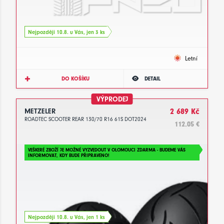
Nejpozději 10.8. u Vás, jen 3 ks
Letní
DO KOŠÍKU
DETAIL
VÝPRODEJ
METZELER
2 689 Kč
ROADTEC SCOOTER REAR 130/70 R16 61S DOT2024
112.05 €
VEŠKERÉ ZBOŽÍ JE MOŽNÉ VYZVEDOUT V OLOMOUCI ZDARMA - BUDEME VÁS
INFORMOVAT, KDY BUDE PŘIPRAVENO!
Nejpozději 10.8. u Vás, jen 1 ks