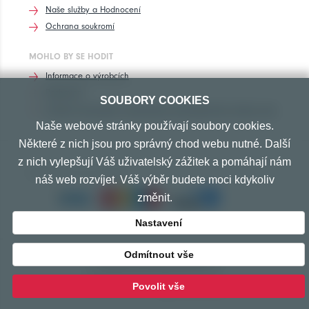
Naše služby a Hodnocení
Ochrana soukromí
MOHLO BY SE HODIT
Informace o výrobcích
Rozhovory
SOUBORY COOKIES
Značení pneumatik, homologace pneumatik dle výrobců vozů
Naše webové stránky používají soubory cookies.
Některé z nich jsou pro správný chod webu nutné. Další
z nich vylepšují Váš uživatelský zážitek a pomáhají nám
PŘIJÍMÁME TYTO PLATBY
náš web rozvíjet. Váš výběr budete moci kdykoliv
změnit.
Nastavení
Odmítnout vše
© Copyright 2010-2026 Exprespneu.cz
vytvořeno s láskou
www.izon.cz
Povolit vše