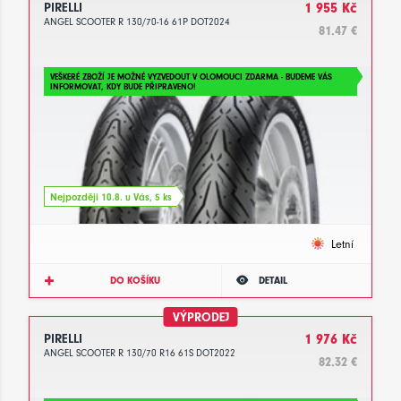
PIRELLI
1 955 Kč
ANGEL SCOOTER R 130/70-16 61P DOT2024
81.47 €
VEŠKERÉ ZBOŽÍ JE MOŽNÉ VYZVEDOUT V OLOMOUCI ZDARMA - BUDEME VÁS
INFORMOVAT, KDY BUDE PŘIPRAVENO!
Nejpozději 10.8. u Vás, 5 ks
Letní
DO KOŠÍKU
DETAIL
VÝPRODEJ
PIRELLI
1 976 Kč
ANGEL SCOOTER R 130/70 R16 61S DOT2022
82.32 €