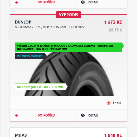
DO KOŠÍKU
DETAIL
VÝPRODEJ
DUNLOP
1 673 Kč
SCOOTSMART 130/70 R16 61S Rear TL DOT2022
69.73 €
VEŠKERÉ ZBOŽÍ JE MOŽNÉ VYZVEDOUT V OLOMOUCI ZDARMA - BUDEME VÁS
INFORMOVAT, KDY BUDE PŘIPRAVENO!
PRÉMIOVÝ VÝROBCE
Skladem jen 1ks - do 7.8. u Vás
Letní
DO KOŠÍKU
DETAIL
MITAS
1 840 Kč