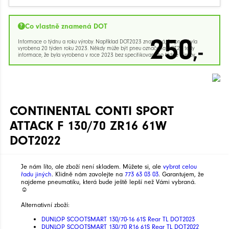
Co vlastně znamená DOT
250
Informace o týdnu a roku výroby. Například DOT2023 znamená, že pneu byla
,-
vyrobena 20 týden roku 2023. Někdy může být pneu označena DOT23 tedy
informace, že byla vyrobena v roce 2023 bez specifikovaného týdne výroby.
CONTINENTAL CONTI SPORT
ATTACK F 130/70 ZR16 61W
DOT2022
Je nám líto, ale zboží není skladem. Můžete si, ale
vybrat celou
řadu jiných
. Klidně nám zavolejte na
773 63 03 03
. Garantujem, že
najdeme pneumatiku, která bude ještě lepší než Vámi vybraná.
☺
Alternativní zboží:
DUNLOP SCOOTSMART 130/70-16 61S Rear TL DOT2023
DUNLOP SCOOTSMART 130/70 R16 61S Rear TL DOT2022