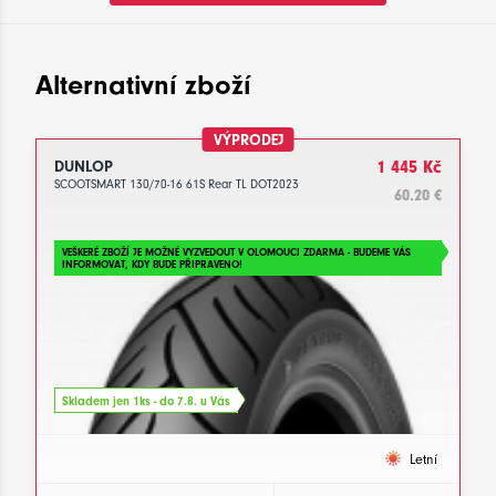
Alternativní zboží
VÝPRODEJ
DUNLOP
1 445 Kč
SCOOTSMART 130/70-16 61S Rear TL DOT2023
60.20 €
VEŠKERÉ ZBOŽÍ JE MOŽNÉ VYZVEDOUT V OLOMOUCI ZDARMA - BUDEME VÁS
INFORMOVAT, KDY BUDE PŘIPRAVENO!
Skladem jen 1ks - do 7.8. u Vás
Letní