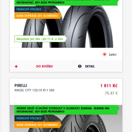
INFORMOVAT, KDY BUDE PŘIPRAVENO!
PRÉMIOVÝ VÝROBCE
SLEVA DOPRAVA 20% SLOVENSKO
Skladem jen 4ks - do 11.8. u Vás
Letní
DO KOŠÍKU
DETAIL
PIRELLI
1 811 Kč
ANGEL CITY 120/70 R17 58S
75.47 €
VEŠKERÉ ZBOŽÍ JE MOŽNÉ VYZVEDOUT V OLOMOUCI ZDARMA - BUDEME VÁS
INFORMOVAT, KDY BUDE PŘIPRAVENO!
PRÉMIOVÝ VÝROBCE
SLEVA DOPRAVA 20% SLOVENSKO