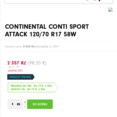
CONTINENTAL CONTI SPORT
ATTACK 120/70 R17 58W
3 543 Kč
Původní cena:
(147.62 €)
vč. DPH
2 357 Kč
(98.20 €)
Cena vč. DPH
ušetříte 33%
PRÉMIOVÝ VÝROBCE
Skladem jen 4ks - do 12.8. u Vás
dalších 1ks - do 12.8. u Vás
+
-