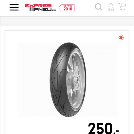
HLEDAT
250
,-