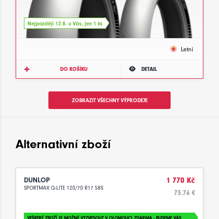
Nejpozději 12.8. u Vás, jen 1 ks
Letní
DO KOŠÍKU
DETAIL
ZOBRAZIT VŠECHNY VÝPRODEJE
Alternativní zboží
DUNLOP
1 770 Kč
SPORTMAX Q-LITE 120/70 R17 58S
73.76 €
VEŠKERÉ ZBOŽÍ JE MOŽNÉ VYZVEDOUT V OLOMOUCI ZDARMA - BUDEME VÁS