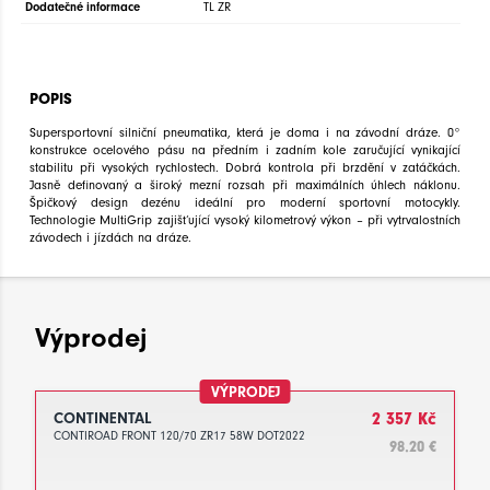
Dodatečné informace
TL ZR
POPIS
Supersportovní silniční pneumatika, která je doma i na závodní dráze. 0°
konstrukce ocelového pásu na předním i zadním kole zaručující vynikající
stabilitu při vysokých rychlostech. Dobrá kontrola při brzdění v zatáčkách.
Jasně definovaný a široký mezní rozsah při maximálních úhlech náklonu.
Špičkový design dezénu ideální pro moderní sportovní motocykly.
Technologie MultiGrip zajišťující vysoký kilometrový výkon – při vytrvalostních
závodech i jízdách na dráze.
Výprodej
VÝPRODEJ
CONTINENTAL
2 357 Kč
CONTIROAD FRONT 120/70 ZR17 58W DOT2022
98.20 €