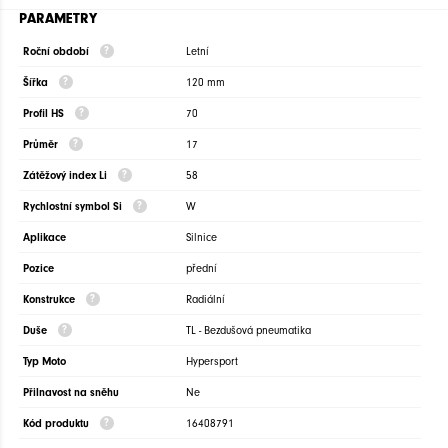
PARAMETRY
Roční období
Letní
Šířka
120 mm
Profil HS
70
Průměr
17
Zátěžový index Li
58
Rychlostní symbol Si
W
Aplikace
Silnice
Pozice
přední
Konstrukce
Radiální
Duše
TL - Bezdušová pneumatika
Typ Moto
Hypersport
Přilnavost na sněhu
Ne
Kód produktu
16408791