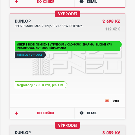
DO KOŠÍKU
DETAIL
VÝPRODEJ
DUNLOP
2 698 Kč
SPORTSMART MK3 R 120/70 R17 58W DOT2023
112.42 €
VEŠKERÉ ZBOŽÍ JE MOŽNÉ VYZVEDOUT V OLOMOUCI ZDARMA - BUDEME VÁS
INFORMOVAT, KDY BUDE PŘIPRAVENO!
PRÉMIOVÝ VÝROBCE
Nejpozději 12.8. u Vás, jen 1 ks
Letní
DO KOŠÍKU
DETAIL
VÝPRODEJ
DUNLOP
3 039 Kč