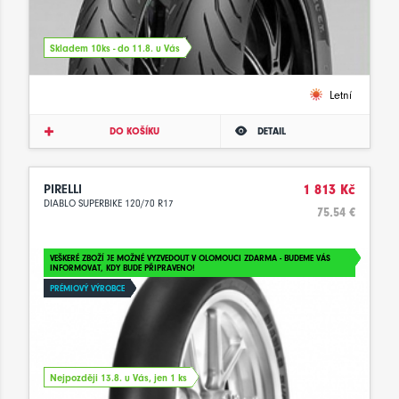
Skladem 10ks - do 11.8. u Vás
Letní
DO KOŠÍKU
DETAIL
PIRELLI
1 813 Kč
DIABLO SUPERBIKE 120/70 R17
75.54 €
VEŠKERÉ ZBOŽÍ JE MOŽNÉ VYZVEDOUT V OLOMOUCI ZDARMA - BUDEME VÁS
INFORMOVAT, KDY BUDE PŘIPRAVENO!
PRÉMIOVÝ VÝROBCE
Nejpozději 13.8. u Vás, jen 1 ks