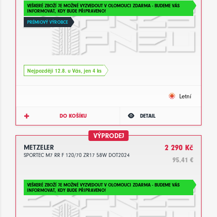
VEŠKERÉ ZBOŽÍ JE MOŽNÉ VYZVEDOUT V OLOMOUCI ZDARMA - BUDEME VÁS
INFORMOVAT, KDY BUDE PŘIPRAVENO!
PRÉMIOVÝ VÝROBCE
Nejpozději 12.8. u Vás, jen 4 ks
Letní
DO KOŠÍKU
DETAIL
VÝPRODEJ
METZELER
2 290 Kč
SPORTEC M7 RR F 120/70 ZR17 58W DOT2024
95.41 €
VEŠKERÉ ZBOŽÍ JE MOŽNÉ VYZVEDOUT V OLOMOUCI ZDARMA - BUDEME VÁS
INFORMOVAT, KDY BUDE PŘIPRAVENO!