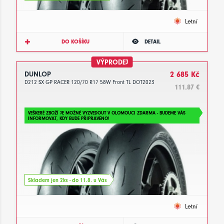
Letní
DO KOŠÍKU
DETAIL
VÝPRODEJ
DUNLOP
2 685 Kč
D212 SX GP RACER 120/70 R17 58W Front TL DOT2023
111.87 €
VEŠKERÉ ZBOŽÍ JE MOŽNÉ VYZVEDOUT V OLOMOUCI ZDARMA - BUDEME VÁS
INFORMOVAT, KDY BUDE PŘIPRAVENO!
Skladem jen 2ks - do 11.8. u Vás
Letní