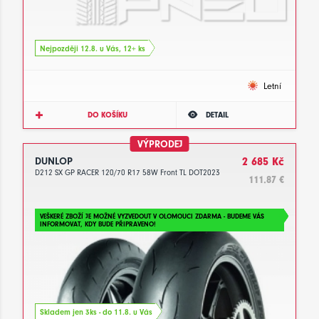
Nejpozději 12.8. u Vás, 12+ ks
Letní
DO KOŠÍKU
DETAIL
VÝPRODEJ
DUNLOP
2 685 Kč
D212 SX GP RACER 120/70 R17 58W Front TL DOT2023
111.87 €
VEŠKERÉ ZBOŽÍ JE MOŽNÉ VYZVEDOUT V OLOMOUCI ZDARMA - BUDEME VÁS
INFORMOVAT, KDY BUDE PŘIPRAVENO!
Skladem jen 3ks - do 11.8. u Vás