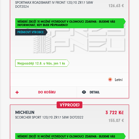
SPORTMAX ROADSMART IV FRONT 120/70 ZR17 58W
126.63 €
DOT2024
VEŠKERÉ ZBOŽÍ JE MOŽNÉ VYZVEDOUT V OLOMOUCI ZDARMA - BUDEME VÁS
INFORMOVAT, KDY BUDE PŘIPRAVENO!
PRÉMIOVÝ VÝROBCE
Nejpozději 12.8. u Vás, jen 1 ks
Letní
DO KOŠÍKU
DETAIL
VÝPRODEJ
MICHELIN
3 722 Kč
SCORCHER SPORT 120/70 ZR17 58W DOT2022
155.07 €
VEŠKERÉ ZBOŽÍ JE MOŽNÉ VYZVEDOUT V OLOMOUCI ZDARMA - BUDEME VÁS