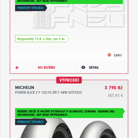
INFORMOVAT, KDY BUDE PŘIPRAVENO!
PRÉMIOVÝ VÝROBCE
Nejpozději 12.8. u Vás, jen 3 ks
Letní
DO KOŠÍKU
DETAIL
VÝPRODEJ
MICHELIN
3 790 Kč
POWER SLICK 2 F 120/70 ZR17 58W DOT2023
157.91 €
VEŠKERÉ ZBOŽÍ JE MOŽNÉ VYZVEDOUT V OLOMOUCI ZDARMA - BUDEME VÁS
INFORMOVAT, KDY BUDE PŘIPRAVENO!
PRÉMIOVÝ VÝROBCE