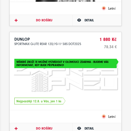
Letní
DO KOŠÍKU
DETAIL
DUNLOP
1 880 Kč
SPORTMAX Q-LITE REAR 120/70-17 58S DOT2025
78.34 €
VEŠKERÉ ZBOŽÍ JE MOŽNÉ VYZVEDOUT V OLOMOUCI ZDARMA - BUDEME VÁS
INFORMOVAT, KDY BUDE PŘIPRAVENO!
Nejpozději 12.8. u Vás, jen 1 ks
Letní
DO KOŠÍKU
DETAIL