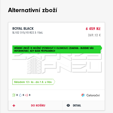
Alternativní zboží
ROYAL BLACK
6 459 Kč
SL102 315/70 R22.5 156L
269.12 €
VEŠKERÉ ZBOŽÍ JE MOŽNÉ VYZVEDOUT V OLOMOUCI ZDARMA - BUDEME VÁS
INFORMOVAT, KDY BUDE PŘIPRAVENO!
Skladem 12+ ks - do 7.8. u Vás
Celoroční
B
B
B
DO KOŠÍKU
DETAIL