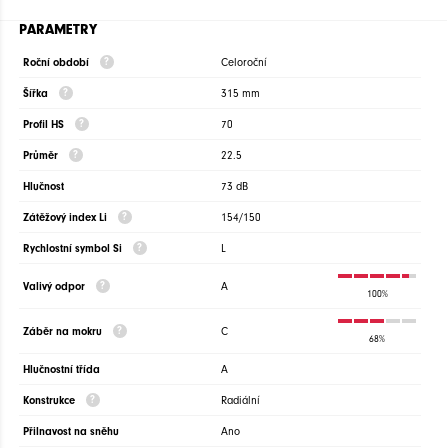
PARAMETRY
Roční období
Celoroční
Šířka
315 mm
Profil HS
70
Průměr
22.5
Hlučnost
73 dB
Zátěžový index Li
154/150
Rychlostní symbol Si
L
Valivý odpor
A
100%
Záběr na mokru
C
68%
Hlučnostní třída
A
Konstrukce
Radiální
Přilnavost na sněhu
Ano