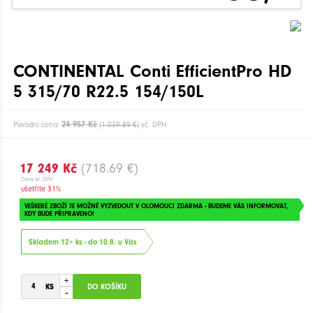
CONTINENTAL Conti EfficientPro HD
5 315/70 R22.5 154/150L
24 957 Kč
Původní cena:
(1 039.89 €)
vč. DPH
17 249 Kč
(718.69 €)
Cena vč. DPH
ušetříte 31%
VEŠKERÉ ZBOŽÍ JE MOŽNÉ VYZVEDOUT V OLOMOUCI ZDARMA - BUDEME VÁS INFORMOVAT,
KDY BUDE PŘIPRAVENO!
Skladem 12+ ks - do 10.8. u Vás
+
-