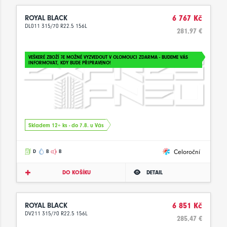
ROYAL BLACK
6 767 Kč
DL011 315/70 R22.5 156L
281.97 €
VEŠKERÉ ZBOŽÍ JE MOŽNÉ VYZVEDOUT V OLOMOUCI ZDARMA - BUDEME VÁS
INFORMOVAT, KDY BUDE PŘIPRAVENO!
Skladem 12+ ks - do 7.8. u Vás
Celoroční
D
B
B
DO KOŠÍKU
DETAIL
ROYAL BLACK
6 851 Kč
DV211 315/70 R22.5 156L
285.47 €