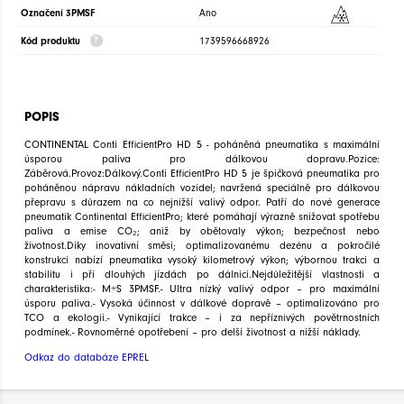
Označení 3PMSF
Ano
Kód produktu
1739596668926
POPIS
CONTINENTAL Conti EfficientPro HD 5 - poháněná pneumatika s maximální
úsporou paliva pro dálkovou dopravu.Pozice:
Záběrová.Provoz:Dálkový.Conti EfficientPro HD 5 je špičková pneumatika pro
poháněnou nápravu nákladních vozidel; navržená speciálně pro dálkovou
přepravu s důrazem na co nejnižší valivý odpor. Patří do nové generace
pneumatik Continental EfficientPro; které pomáhají výrazně snižovat spotřebu
paliva a emise CO₂; aniž by obětovaly výkon; bezpečnost nebo
životnost.Díky inovativní směsi; optimalizovanému dezénu a pokročilé
konstrukci nabízí pneumatika vysoký kilometrový výkon; výbornou trakci a
stabilitu i při dlouhých jízdách po dálnici.Nejdůležitější vlastnosti a
charakteristika:- M+S 3PMSF.- Ultra nízký valivý odpor – pro maximální
úsporu paliva.- Vysoká účinnost v dálkové dopravě – optimalizováno pro
TCO a ekologii.- Vynikající trakce – i za nepříznivých povětrnostních
podmínek.- Rovnoměrné opotřebení – pro delší životnost a nižší náklady.
Odkaz do databáze EPREL