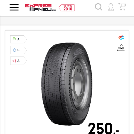
HLEDAT
A
C
A
250
,-