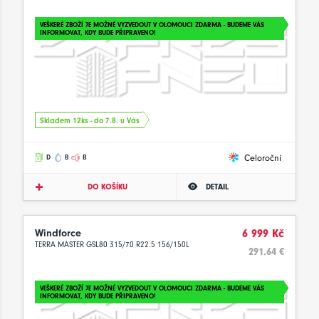
VEŠKERÉ ZBOŽÍ JE MOŽNÉ VYZVEDOUT V OLOMOUCI ZDARMA - BUDEME VÁS
INFORMOVAT, KDY BUDE PŘIPRAVENO!
Skladem 12ks - do 7.8. u Vás
Celoroční
D
B
B
DO KOŠÍKU
DETAIL
Windforce
6 999 Kč
TERRA MASTER GSL80 315/70 R22.5 156/150L
291.64 €
VEŠKERÉ ZBOŽÍ JE MOŽNÉ VYZVEDOUT V OLOMOUCI ZDARMA - BUDEME VÁS
INFORMOVAT, KDY BUDE PŘIPRAVENO!