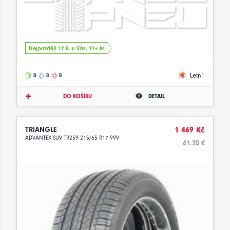
Nejpozději 12.8. u Vás, 12+ ks
Letní
B
B
B
DO KOŠÍKU
DETAIL
TRIANGLE
1 469 Kč
ADVANTEX SUV TR259 215/65 R17 99V
61.20 €