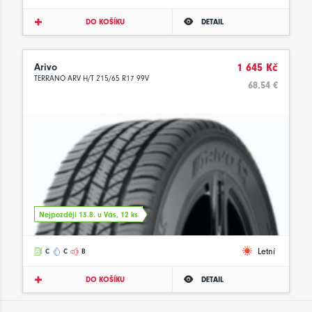
DO KOŠÍKU
DETAIL
Arivo
1 645 Kč
TERRANO ARV H/T 215/65 R17 99V
68.54 €
Nejpozději 13.8. u Vás, 12 ks
Letní
C
C
B
DO KOŠÍKU
DETAIL