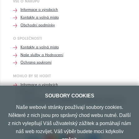
VŠE O NÁKUPU
Informace o výrobcích
Kontakty a volná místa
Obchodní podmínky
O SPOLEČNOSTI
Kontakty a volná místa
Naše služby a Hodnocení
Ochrana soukromí
MOHLO BY SE HODIT
Informace o výrobcích
Rozhovory
SOUBORY COOKIES
Značení pneumatik, homologace pneumatik dle výrobců vozů
Naše webové stránky používají soubory cookies.
Některé z nich jsou pro správný chod webu nutné. Další
z nich vylepšují Váš uživatelský zážitek a pomáhají nám
PŘIJÍMÁME TYTO PLATBY
náš web rozvíjet. Váš výběr budete moci kdykoliv