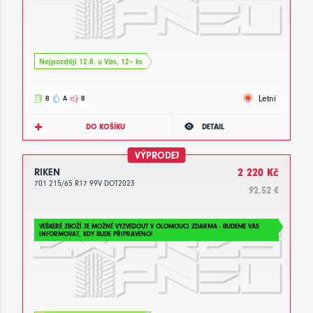
Nejpozději 12.8. u Vás, 12+ ks
Letní
B
A
B
DO KOŠÍKU
DETAIL
VÝPRODEJ
RIKEN
2 220 Kč
701 215/65 R17 99V DOT2023
92.52 €
VEŠKERÉ ZBOŽÍ JE MOŽNÉ VYZVEDOUT V OLOMOUCI ZDARMA - BUDEME VÁS
INFORMOVAT, KDY BUDE PŘIPRAVENO!