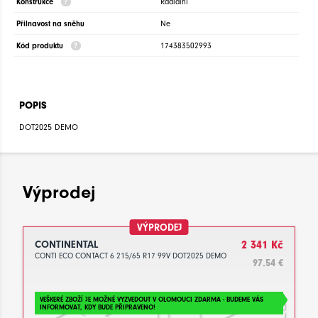
Konstrukce
Radiální
Přilnavost na sněhu
Ne
Kód produktu
174383502993
POPIS
DOT2025 DEMO
Výprodej
VÝPRODEJ
CONTINENTAL
2 341 Kč
CONTI ECO CONTACT 6 215/65 R17 99V DOT2025 DEMO
97.54 €
VEŠKERÉ ZBOŽÍ JE MOŽNÉ VYZVEDOUT V OLOMOUCI ZDARMA - BUDEME VÁS
INFORMOVAT, KDY BUDE PŘIPRAVENO!