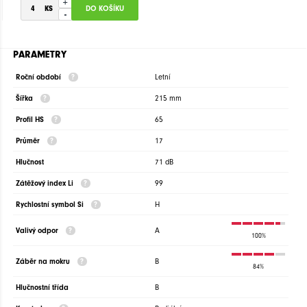
+
-
PARAMETRY
Roční období
Letní
Šířka
215 mm
Profil HS
65
Průměr
17
Hlučnost
71 dB
Zátěžový index Li
99
Rychlostní symbol Si
H
Valivý odpor
A
100%
Záběr na mokru
B
84%
Hlučnostní třída
B