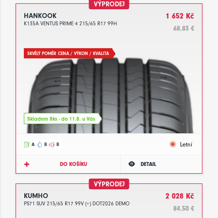
VÝPRODEJ
HANKOOK
1 652 Kč
K135A VENTUS PRIME 4 215/65 R17 99H
68.83 €
SKVĚLÝ POMĚR CENA / VÝKON / KVALITA
Skladem 8ks - do 11.8. u Vás
Letní
A
B
B
DO KOŠÍKU
DETAIL
VÝPRODEJ
KUMHO
2 028 Kč
PS71 SUV 215/65 R17 99V (+) DOT2026 DEMO
84.50 €