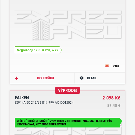
Nejpozději 12.8. u Vás, 6 ks
Letní
DO KOŠÍKU
DETAIL
VÝPRODEJ
FALKEN
2 098 Kč
ZE914A EC 215/65 R17 99V AO DOT2024
87.40 €
VEŠKERÉ ZBOŽÍ JE MOŽNÉ VYZVEDOUT V OLOMOUCI ZDARMA - BUDEME VÁS
INFORMOVAT, KDY BUDE PŘIPRAVENO!