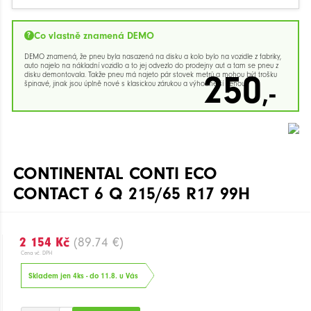
Co vlastně znamená DEMO
DEMO znamená, že pneu byla nasazená na disku a kolo bylo na vozidle z fabriky,
auto najelo na nákladní vozidlo a to jej odvezlo do prodejny aut a tam se pneu z
250
disku demontovala. Takže pneu má najeto pár stovek metrů a mohou být trošku
,-
špinavé, jinak jsou úplně nové s klasickou zárukou a výhodnější cenou.
CONTINENTAL CONTI ECO
CONTACT 6 Q 215/65 R17 99H
2 154 Kč
(89.74 €)
Cena vč. DPH
Skladem jen 4ks - do 11.8. u Vás