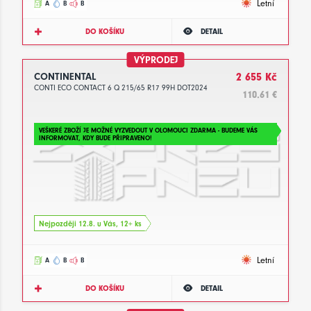
Letní
A
B
B
DO KOŠÍKU
DETAIL
VÝPRODEJ
CONTINENTAL
2 655 Kč
CONTI ECO CONTACT 6 Q 215/65 R17 99H DOT2024
110.61 €
VEŠKERÉ ZBOŽÍ JE MOŽNÉ VYZVEDOUT V OLOMOUCI ZDARMA - BUDEME VÁS
INFORMOVAT, KDY BUDE PŘIPRAVENO!
Nejpozději 12.8. u Vás, 12+ ks
Letní
A
B
B
DO KOŠÍKU
DETAIL