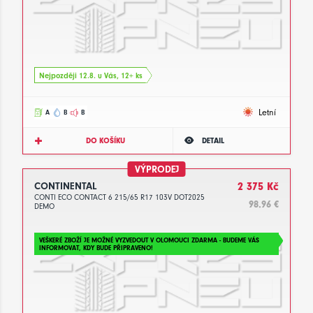
Nejpozději 12.8. u Vás, 12+ ks
Letní
A
B
B
DO KOŠÍKU
DETAIL
VÝPRODEJ
CONTINENTAL
2 375 Kč
CONTI ECO CONTACT 6 215/65 R17 103V DOT2025
98.96 €
DEMO
VEŠKERÉ ZBOŽÍ JE MOŽNÉ VYZVEDOUT V OLOMOUCI ZDARMA - BUDEME VÁS
INFORMOVAT, KDY BUDE PŘIPRAVENO!