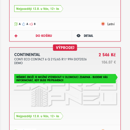
Nejpozději 12.8. u Vás, 12+ ks
Letní
A
A
B
DO KOŠÍKU
DETAIL
VÝPRODEJ
CONTINENTAL
2 546 Kč
CONTI ECO CONTACT 6 Q 215/65 R17 99H DOT2026
106.07 €
DEMO
VEŠKERÉ ZBOŽÍ JE MOŽNÉ VYZVEDOUT V OLOMOUCI ZDARMA - BUDEME VÁS
INFORMOVAT, KDY BUDE PŘIPRAVENO!
Nejpozději 12.8. u Vás, 12+ ks