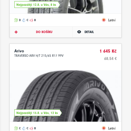
Nejpozději 12.8. u Vás, 8 ks
Letní
D
C
B
DO KOŠÍKU
DETAIL
Arivo
1 645 Kč
TRAVERSO ARV H/T 215/65 R17 99V
68.54 €
Nejpozději 13.8. u Vás, 12 ks
Letní
C
C
B