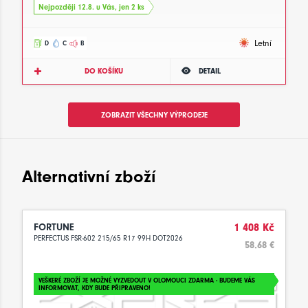
Nejpozději 12.8. u Vás, jen 2 ks
Letní
D
C
B
DO KOŠÍKU
DETAIL
ZOBRAZIT VŠECHNY VÝPRODEJE
Alternativní zboží
FORTUNE
1 408 Kč
PERFECTUS FSR-602 215/65 R17 99H DOT2026
58.68 €
VEŠKERÉ ZBOŽÍ JE MOŽNÉ VYZVEDOUT V OLOMOUCI ZDARMA - BUDEME VÁS
INFORMOVAT, KDY BUDE PŘIPRAVENO!