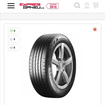
HLEDAT
A
B
B