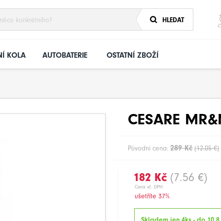
HLEDAT
Í KOLA
AUTOBATERIE
OSTATNÍ ZBOŽÍ
CESARE MR&
289 Kč
Původní cena:
(12.05 €)
182 Kč
(7.56 €)
Cena vč. DPH
ušetříte 37%
Skladem jen 4ks - do 10.8