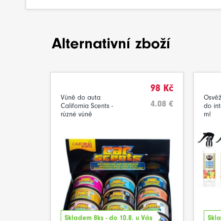
Alternativní zboží
98 Kč
Vůně do auta
Osvěž
4.08 €
California Scents -
do in
různé vůně
ml
Skladem 8ks - do 10.8. u Vás
Skla