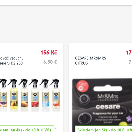
156 Kč
17
ovač vzduchu
CESARE MR&MRS
6.50 €
7
teriéru K2 250
CITRUS
dem jen 4ks - do 10.8. u Vás
Skladem jen 3ks - do 10.8. u 