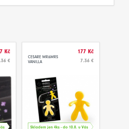
7 Kč
177 Kč
CESARE MR&MRS
.36 €
7.36 €
VANILLA
Vás
Skladem jen 4ks - do 10.8. u Vás