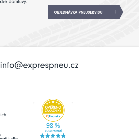
ické domluvy.
OBJEDNÁVKA PNEUSERVISU
info@exprespneu.cz
ích
,