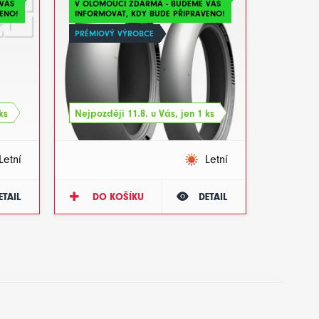
VÁS
V OLOMOUCI ZDARMA - BUDEME VÁS
ENO!
INFORMOVAT, KDY BUDE PŘIPRAVENO!
PRÉMIOVÝ VÝROBCE
ks
Nejpozději 11.8. u Vás, jen 1 ks
Letní
Letní
ETAIL
DO KOŠÍKU
DETAIL