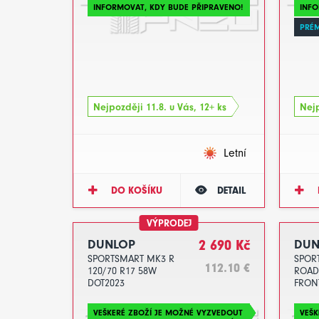
INFORMOVAT, KDY BUDE PŘIPRAVENO!
INFO
PRÉ
Nejpozději 11.8. u Vás, 12+ ks
Nejp
Letní
DO KOŠÍKU
DETAIL
VÝPRODEJ
DUNLOP
2 690 Kč
DUN
SPORTSMART MK3 R
SPOR
112.10 €
120/70 R17 58W
ROAD
DOT2023
FRONT
58W 
VEŠKERÉ ZBOŽÍ JE MOŽNÉ VYZVEDOUT
VEŠK