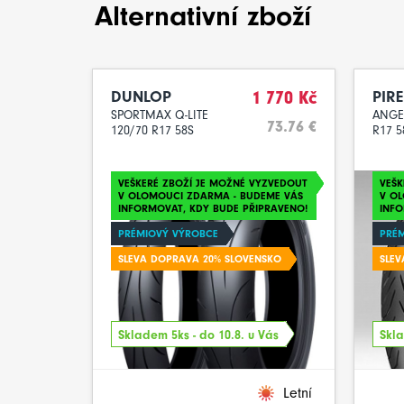
Alternativní zboží
DUNLOP
1 770 Kč
PIRE
SPORTMAX Q-LITE
ANGEL
73.76 €
120/70 R17 58S
R17 5
VEŠKERÉ ZBOŽÍ JE MOŽNÉ VYZVEDOUT
VEŠK
V OLOMOUCI ZDARMA - BUDEME VÁS
V O
INFORMOVAT, KDY BUDE PŘIPRAVENO!
INFO
PRÉMIOVÝ VÝROBCE
PRÉ
SLEVA DOPRAVA 20% SLOVENSKO
SLEV
Skladem 5ks - do 10.8. u Vás
Skla
Letní