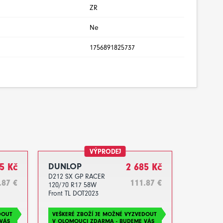
ZR
Ne
1756891825737
VÝPRODEJ
5 Kč
DUNLOP
2 685 Kč
D212 SX GP RACER
.87 €
111.87 €
120/70 R17 58W
Front TL DOT2023
DOUT
VEŠKERÉ ZBOŽÍ JE MOŽNÉ VYZVEDOUT
VÁS
V OLOMOUCI ZDARMA - BUDEME VÁS