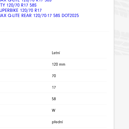
X Q-LITE 120/70 R17 58S
ITY 120/70 R17 58S
SUPERBIKE 120/70 R17
X Q-LITE REAR 120/70-17 58S DOT2025
Letní
120 mm
70
17
58
W
přední