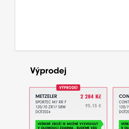
Výprodej
VÝPRODEJ
METZELER
2 284 Kč
CON
SPORTEC M7 RR F
CONT
95.15 €
120/70 ZR17 58W
120/7
DOT2024
DOT2
VEŠKERÉ ZBOŽÍ JE MOŽNÉ VYZVEDOUT
VEŠK
V OLOMOUCI ZDARMA - BUDEME VÁS
V O