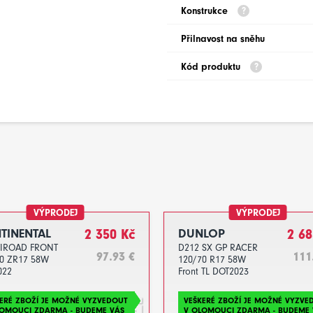
Konstrukce
Přilnavost na sněhu
Kód produktu
VÝPRODEJ
VÝPRODEJ
TINENTAL
2 350 Kč
DUNLOP
2 68
IROAD FRONT
D212 SX GP RACER
97.93 €
111
0 ZR17 58W
120/70 R17 58W
022
Front TL DOT2023
ERÉ ZBOŽÍ JE MOŽNÉ VYZVEDOUT
VEŠKERÉ ZBOŽÍ JE MOŽNÉ VYZVE
LOMOUCI ZDARMA - BUDEME VÁS
V OLOMOUCI ZDARMA - BUDEME 