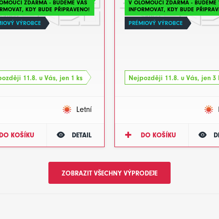
LOMOUCI ZDARMA - BUDEME VÁS
V OLOMOUCI ZDARMA - BUDEME 
RMOVAT, KDY BUDE PŘIPRAVENO!
INFORMOVAT, KDY BUDE PŘIPRAV
MIOVÝ VÝROBCE
PRÉMIOVÝ VÝROBCE
ozději 11.8. u Vás, jen 1 ks
Nejpozději 11.8. u Vás, jen 3 
Letní
DO KOŠÍKU
DETAIL
DO KOŠÍKU
D
ZOBRAZIT VŠECHNY VÝPRODEJE