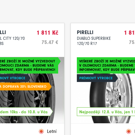
LLI
1 811 Kč
PIRELLI
1 81
 CITY 120/70
DIABLO SUPERBIKE
75.47 €
75
8S
120/70 R17
ERÉ ZBOŽÍ JE MOŽNÉ VYZVEDOUT
VEŠKERÉ ZBOŽÍ JE MOŽNÉ VYZVE
LOMOUCI ZDARMA - BUDEME VÁS
V OLOMOUCI ZDARMA - BUDEME 
RMOVAT, KDY BUDE PŘIPRAVENO!
INFORMOVAT, KDY BUDE PŘIPRAV
MIOVÝ VÝROBCE
PRÉMIOVÝ VÝROBCE
A DOPRAVA 20% SLOVENSKO
dem 10ks - do 10.8. u Vás
Nejpozději 12.8. u Vás, jen 1 
Letní