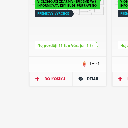
V OLOMOUCI ZDARMA - BUDEME VÁS
V O
INFORMOVAT, KDY BUDE PŘIPRAVENO!
INFO
PRÉMIOVÝ VÝROBCE
PRÉ
Nejpozději 11.8. u Vás, jen 1 ks
Nejp
Letní
DO KOŠÍKU
DETAIL