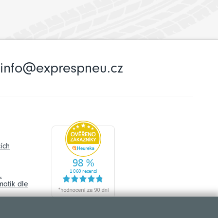
info@exprespneu.cz
ích
,
atik dle