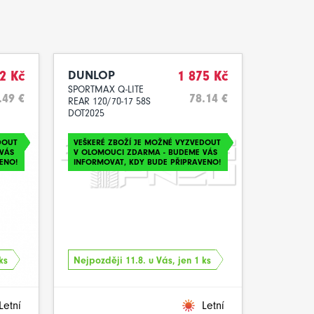
2 Kč
DUNLOP
1 875 Kč
SPORTMAX Q-LITE
.49 €
78.14 €
REAR 120/70-17 58S
DOT2025
DOUT
VEŠKERÉ ZBOŽÍ JE MOŽNÉ VYZVEDOUT
VÁS
V OLOMOUCI ZDARMA - BUDEME VÁS
ENO!
INFORMOVAT, KDY BUDE PŘIPRAVENO!
ks
Nejpozději 11.8. u Vás, jen 1 ks
Letní
Letní