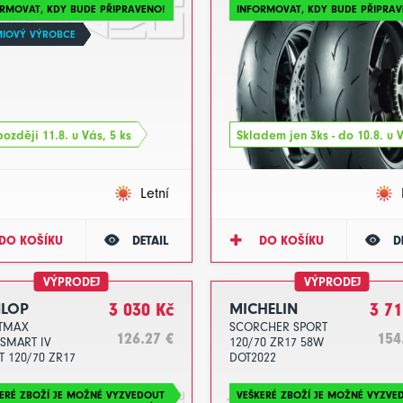
RMOVAT, KDY BUDE PŘIPRAVENO!
INFORMOVAT, KDY BUDE PŘIPRAV
MIOVÝ VÝROBCE
ozději 11.8. u Vás, 5 ks
Skladem jen 3ks - do 10.8. u 
Letní
DO KOŠÍKU
DETAIL
DO KOŠÍKU
D
VÝPRODEJ
VÝPRODEJ
LOP
3 030 Kč
MICHELIN
3 71
TMAX
SCORCHER SPORT
126.27 €
154
SMART IV
120/70 ZR17 58W
 120/70 ZR17
DOT2022
DOT2024
ERÉ ZBOŽÍ JE MOŽNÉ VYZVEDOUT
VEŠKERÉ ZBOŽÍ JE MOŽNÉ VYZVE