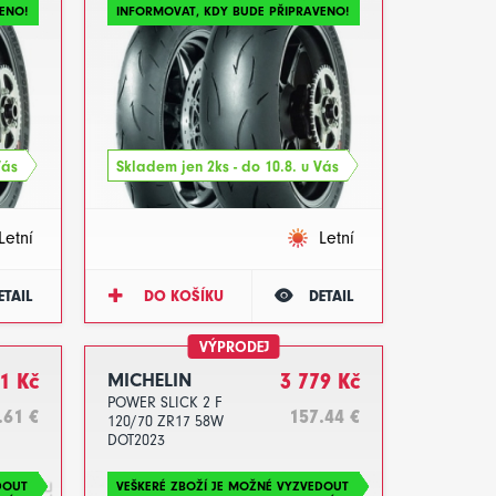
ENO!
INFORMOVAT, KDY BUDE PŘIPRAVENO!
Vás
Skladem jen 2ks - do 10.8. u Vás
Letní
Letní
ETAIL
DO KOŠÍKU
DETAIL
VÝPRODEJ
1 Kč
MICHELIN
3 779 Kč
POWER SLICK 2 F
.61 €
157.44 €
120/70 ZR17 58W
DOT2023
DOUT
VEŠKERÉ ZBOŽÍ JE MOŽNÉ VYZVEDOUT