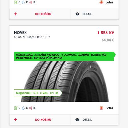
Letní
C
C
B
DO KOŠÍKU
DETAIL
NOVEX
1 556 Kč
SP A5 XL 245/45 R18 100Y
64.84 €
VEŠKERÉ ZBOŽÍ JE MOŽNÉ VYZVEDOUT V OLOMOUCI ZDARMA - BUDEME VÁS
INFORMOVAT, KDY BUDE PŘIPRAVENO!
Nejpozději 13.8. u Vás, 12+ ks
Letní
C
C
B
DO KOŠÍKU
DETAIL