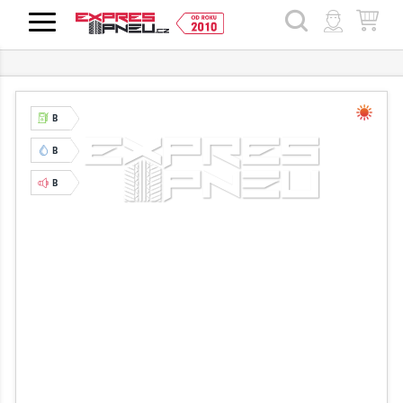
HLEDAT
B
B
B