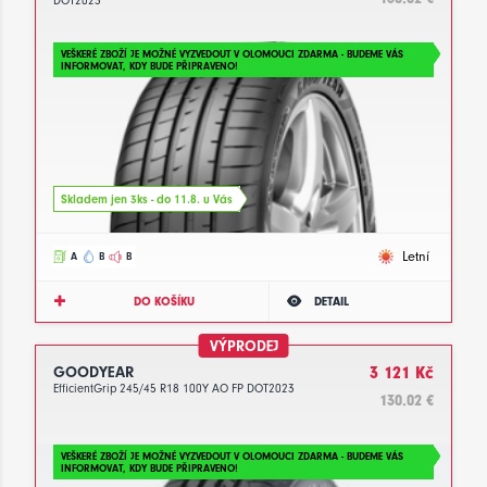
DOT2023
VEŠKERÉ ZBOŽÍ JE MOŽNÉ VYZVEDOUT V OLOMOUCI ZDARMA - BUDEME VÁS
INFORMOVAT, KDY BUDE PŘIPRAVENO!
Skladem jen 3ks - do 11.8. u Vás
Letní
A
B
B
DO KOŠÍKU
DETAIL
VÝPRODEJ
GOODYEAR
3 121 Kč
EfficientGrip 245/45 R18 100Y AO FP DOT2023
130.02 €
VEŠKERÉ ZBOŽÍ JE MOŽNÉ VYZVEDOUT V OLOMOUCI ZDARMA - BUDEME VÁS
INFORMOVAT, KDY BUDE PŘIPRAVENO!