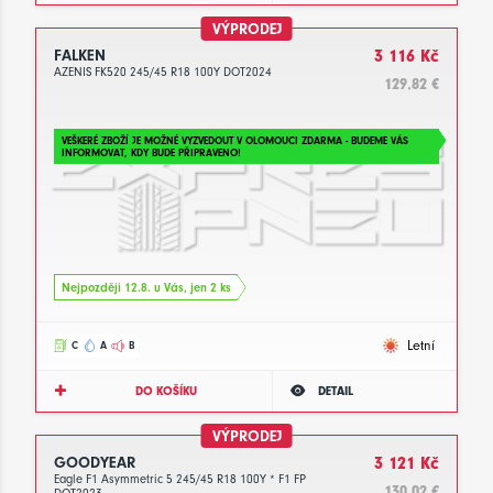
VÝPRODEJ
FALKEN
3 116 Kč
AZENIS FK520 245/45 R18 100Y DOT2024
129.82 €
VEŠKERÉ ZBOŽÍ JE MOŽNÉ VYZVEDOUT V OLOMOUCI ZDARMA - BUDEME VÁS
INFORMOVAT, KDY BUDE PŘIPRAVENO!
Nejpozději 12.8. u Vás, jen 2 ks
Letní
C
A
B
DO KOŠÍKU
DETAIL
VÝPRODEJ
GOODYEAR
3 121 Kč
Eagle F1 Asymmetric 5 245/45 R18 100Y * F1 FP
130.02 €