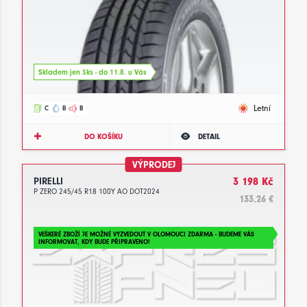
Skladem jen 3ks - do 11.8. u Vás
Letní
C
B
B
DO KOŠÍKU
DETAIL
VÝPRODEJ
PIRELLI
3 198 Kč
P ZERO 245/45 R18 100Y AO DOT2024
133.26 €
VEŠKERÉ ZBOŽÍ JE MOŽNÉ VYZVEDOUT V OLOMOUCI ZDARMA - BUDEME VÁS
INFORMOVAT, KDY BUDE PŘIPRAVENO!