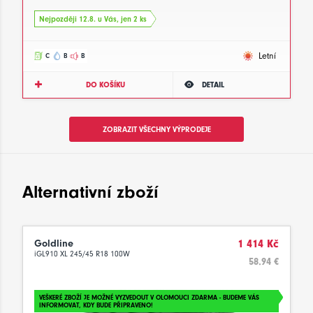
Nejpozději 12.8. u Vás, jen 2 ks
Letní
C
B
B
DO KOŠÍKU
DETAIL
ZOBRAZIT VŠECHNY VÝPRODEJE
Alternativní zboží
Goldline
1 414 Kč
iGL910 XL 245/45 R18 100W
58.94 €
VEŠKERÉ ZBOŽÍ JE MOŽNÉ VYZVEDOUT V OLOMOUCI ZDARMA - BUDEME VÁS
INFORMOVAT, KDY BUDE PŘIPRAVENO!