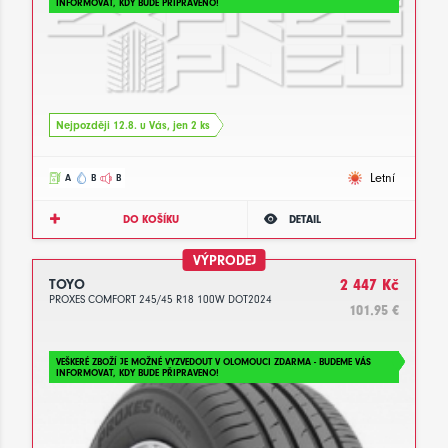
INFORMOVAT, KDY BUDE PŘIPRAVENO!
Nejpozději 12.8. u Vás, jen 2 ks
Letní
A
B
B
DO KOŠÍKU
DETAIL
VÝPRODEJ
TOYO
2 447 Kč
PROXES COMFORT 245/45 R18 100W DOT2024
101.95 €
VEŠKERÉ ZBOŽÍ JE MOŽNÉ VYZVEDOUT V OLOMOUCI ZDARMA - BUDEME VÁS
INFORMOVAT, KDY BUDE PŘIPRAVENO!