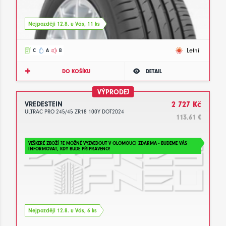
Nejpozději 12.8. u Vás, 11 ks
Letní
C
A
B
DO KOŠÍKU
DETAIL
VÝPRODEJ
VREDESTEIN
2 727 Kč
ULTRAC PRO 245/45 ZR18 100Y DOT2024
113.61 €
VEŠKERÉ ZBOŽÍ JE MOŽNÉ VYZVEDOUT V OLOMOUCI ZDARMA - BUDEME VÁS
INFORMOVAT, KDY BUDE PŘIPRAVENO!
Nejpozději 12.8. u Vás, 6 ks