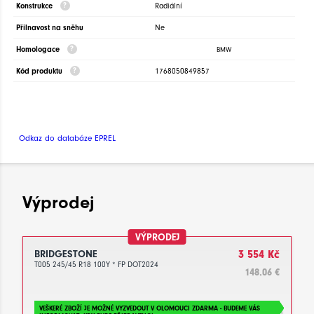
Konstrukce
Radiální
Přilnavost na sněhu
Ne
Homologace
BMW
Kód produktu
1768050849857
Odkaz do databáze EPREL
Výprodej
VÝPRODEJ
BRIDGESTONE
3 554 Kč
T005 245/45 R18 100Y * FP DOT2024
148.06 €
VEŠKERÉ ZBOŽÍ JE MOŽNÉ VYZVEDOUT V OLOMOUCI ZDARMA - BUDEME VÁS