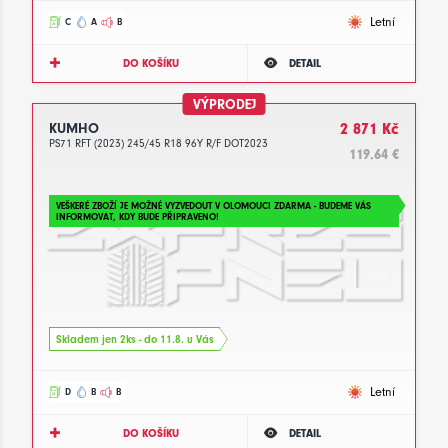
Letní
C
A
B
DO KOŠÍKU
DETAIL
VÝPRODEJ
KUMHO
2 871 Kč
PS71 RFT (2023) 245/45 R18 96Y R/F DOT2023
119.64 €
VEŠKERÉ ZBOŽÍ JE MOŽNÉ VYZVEDOUT V OLOMOUCI ZDARMA - BUDEME VÁS
INFORMOVAT, KDY BUDE PŘIPRAVENO!
Skladem jen 2ks - do 11.8. u Vás
Letní
D
B
B
DO KOŠÍKU
DETAIL