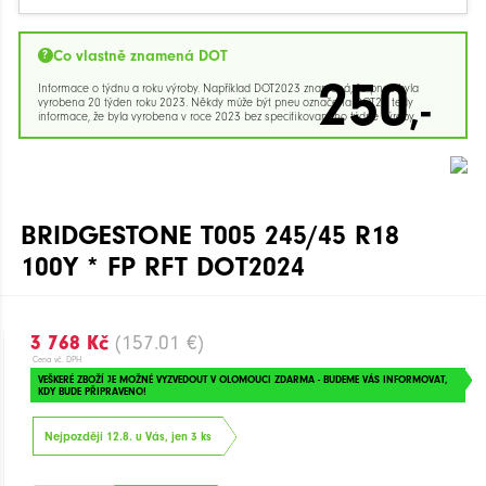
Co vlastně znamená DOT
250
Informace o týdnu a roku výroby. Například DOT2023 znamená, že pneu byla
,-
vyrobena 20 týden roku 2023. Někdy může být pneu označena DOT23 tedy
informace, že byla vyrobena v roce 2023 bez specifikovaného týdne výroby.
BRIDGESTONE T005 245/45 R18
100Y * FP RFT DOT2024
3 768 Kč
(157.01 €)
Cena vč. DPH
VEŠKERÉ ZBOŽÍ JE MOŽNÉ VYZVEDOUT V OLOMOUCI ZDARMA - BUDEME VÁS INFORMOVAT,
KDY BUDE PŘIPRAVENO!
Nejpozději 12.8. u Vás, jen 3 ks