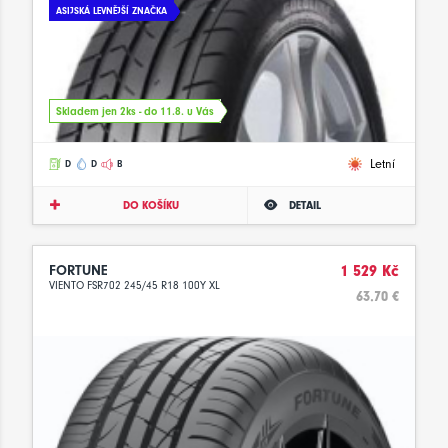
ASIJSKÁ LEVNĚJŠÍ ZNAČKA
Skladem jen 2ks - do 11.8. u Vás
Letní
D
D
B
DO KOŠÍKU
DETAIL
FORTUNE
1 529 Kč
VIENTO FSR702 245/45 R18 100Y XL
63.70 €