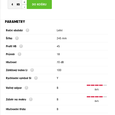
+
-
PARAMETRY
Roční období
Letní
Šířka
245 mm
Profil HS
45
Průměr
18
Hlučnost
70 dB
Zátěžový index Li
100
Rychlostní symbol Si
Y
Valivý odpor
B
84%
Záběr na mokru
B
84%
Hlučnostní třída
B