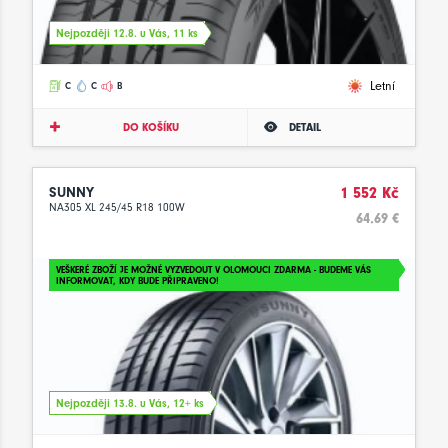
Nejpozději 12.8. u Vás, 11 ks
Letní
C
C
B
DO KOŠÍKU
DETAIL
SUNNY
1 552 Kč
NA305 XL 245/45 R18 100W
64.69 €
VEŠKERÉ ZBOŽÍ JE MOŽNÉ VYZVEDOUT V OLOMOUCI ZDARMA - BUDEME VÁS
INFORMOVAT, KDY BUDE PŘIPRAVENO!
Nejpozději 13.8. u Vás, 12+ ks