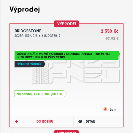
Výprodej
VÝPRODEJ
BRIDGESTONE
2 350 Kč
SC2RR 130/70 R16 61S DOT2019
97.93 €
VEŠKERÉ ZBOŽÍ JE MOŽNÉ VYZVEDOUT V OLOMOUCI ZDARMA - BUDEME VÁS
INFORMOVAT, KDY BUDE PŘIPRAVENO!
PRÉMIOVÝ VÝROBCE
Nejpozději 11.8. u Vás, jen 3 ks
Letní
DO KOŠÍKU
DETAIL