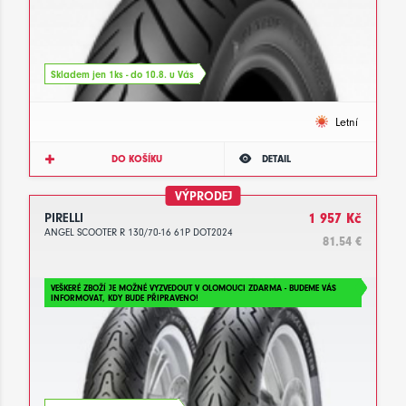
Skladem jen 1ks - do 10.8. u Vás
Letní
DO KOŠÍKU
DETAIL
VÝPRODEJ
PIRELLI
1 957 Kč
ANGEL SCOOTER R 130/70-16 61P DOT2024
81.54 €
VEŠKERÉ ZBOŽÍ JE MOŽNÉ VYZVEDOUT V OLOMOUCI ZDARMA - BUDEME VÁS
INFORMOVAT, KDY BUDE PŘIPRAVENO!