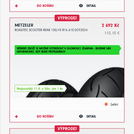
DO KOŠÍKU
DETAIL
VÝPRODEJ
METZELER
2 692 Kč
ROADTEC SCOOTER REAR 130/70 R16 61S DOT2024
112.15 €
VEŠKERÉ ZBOŽÍ JE MOŽNÉ VYZVEDOUT V OLOMOUCI ZDARMA - BUDEME VÁS
INFORMOVAT, KDY BUDE PŘIPRAVENO!
Nejpozději 11.8. u Vás, jen 1 ks
Letní
DO KOŠÍKU
DETAIL
VÝPRODEJ