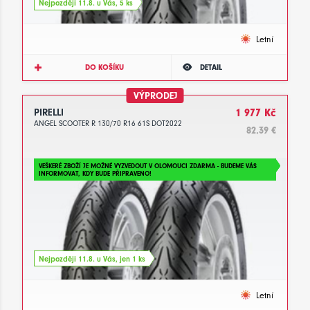
Nejpozději 11.8. u Vás, 5 ks
Letní
DO KOŠÍKU
DETAIL
VÝPRODEJ
PIRELLI
1 977 Kč
ANGEL SCOOTER R 130/70 R16 61S DOT2022
82.39 €
VEŠKERÉ ZBOŽÍ JE MOŽNÉ VYZVEDOUT V OLOMOUCI ZDARMA - BUDEME VÁS
INFORMOVAT, KDY BUDE PŘIPRAVENO!
Nejpozději 11.8. u Vás, jen 1 ks
Letní