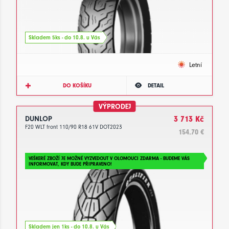
Skladem 5ks - do 10.8. u Vás
Letní
DO KOŠÍKU
DETAIL
VÝPRODEJ
DUNLOP
3 713 Kč
F20 WLT front 110/90 R18 61V DOT2023
154.70 €
VEŠKERÉ ZBOŽÍ JE MOŽNÉ VYZVEDOUT V OLOMOUCI ZDARMA - BUDEME VÁS
INFORMOVAT, KDY BUDE PŘIPRAVENO!
Skladem jen 1ks - do 10.8. u Vás