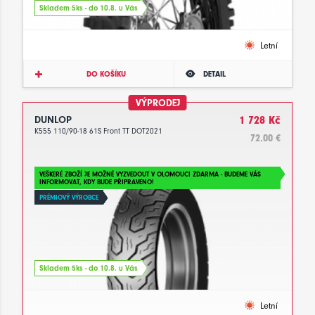
Skladem 5ks - do 10.8. u Vás
Letní
DO KOŠÍKU
DETAIL
VÝPRODEJ
DUNLOP
1 728 Kč
K555 110/90-18 61S Front TT DOT2021
72.00 €
VEŠKERÉ ZBOŽÍ JE MOŽNÉ VYZVEDOUT V OLOMOUCI ZDARMA - BUDEME VÁS
INFORMOVAT, KDY BUDE PŘIPRAVENO!
PRÉMIOVÝ VÝROBCE
Skladem 5ks - do 10.8. u Vás
Letní