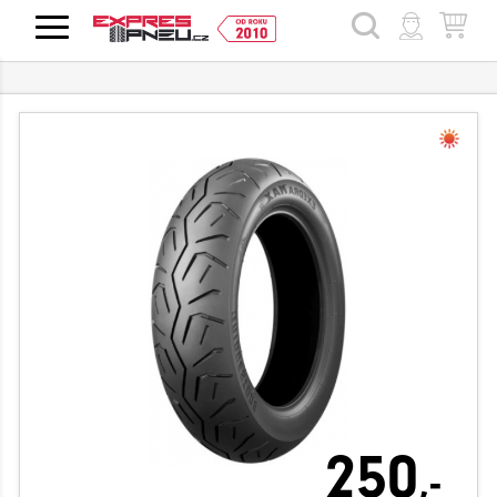
HLEDAT
250
,-