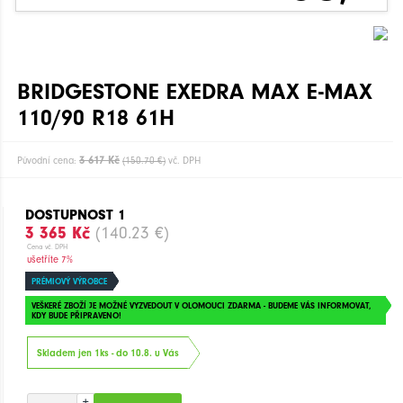
BRIDGESTONE EXEDRA MAX E-MAX
110/90 R18 61H
3 617 Kč
Původní cena:
(150.70 €)
vč. DPH
DOSTUPNOST 1
3 365 Kč
(140.23 €)
Cena vč. DPH
ušetříte 7%
PRÉMIOVÝ VÝROBCE
VEŠKERÉ ZBOŽÍ JE MOŽNÉ VYZVEDOUT V OLOMOUCI ZDARMA - BUDEME VÁS INFORMOVAT,
KDY BUDE PŘIPRAVENO!
Skladem jen 1ks - do 10.8. u Vás
+