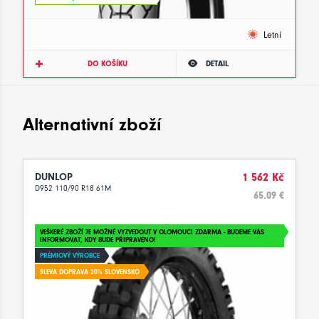
Letní
DO KOŠÍKU
DETAIL
Alternativní zboží
DUNLOP
1 562 Kč
D952 110/90 R18 61M
65.09 €
VEŠKERÉ ZBOŽÍ JE MOŽNÉ VYZVEDOUT V OLOMOUCI ZDARMA - BUDEME VÁS
INFORMOVAT, KDY BUDE PŘIPRAVENO!
PRÉMIOVÝ VÝROBCE
SLEVA DOPRAVA 20% SLOVENSKO