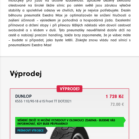
motocykly pro jízdu na dlouhé vzdálenosti. Špičkové dezény běhounu
otestované na široké škále silnic po celém světě jsou zárukou výtečné
stability a spolehlivé odezvy ve chvílích, kdy je nejvíce potřebujete. Dezén
běhounu pneumatik Exedra Max je optimalizován ke snížení hlučnosti a
zvýšení účinnosti – výsledkem je pohodlná a hospodárná jízda. Excelentní
přilnavost a držení stopy i při převozu těžkých nákladů vám dovolí cestovat
svobodně a s klidem v duši. Tyto pneumatiky neuvěřitelně dobře drží na
cestě a nabízejí precizní handling, takže brzy zapomenete, že je vůbec máte
– budete si připadat, jako byste letěli. Získejte znovu vládu nad silnicí s
pneumatikami Exedra Max!
Výprodej
VÝPRODEJ
DUNLOP
1 728 Kč
K555 110/90-18 61S Front TT DOT2021
72.00 €
VEŠKERÉ ZBOŽÍ JE MOŽNÉ VYZVEDOUT V OLOMOUCI ZDARMA - BUDEME VÁS
INFORMOVAT, KDY BUDE PŘIPRAVENO!
PRÉMIOVÝ VÝROBCE