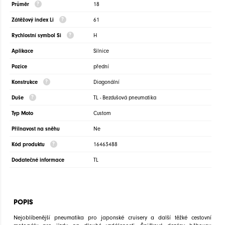
Průměr
18
Zátěžový index Li
61
Rychlostní symbol Si
H
Aplikace
Silnice
Pozice
přední
Konstrukce
Diagonální
Duše
TL - Bezdušová pneumatika
Typ Moto
Custom
Přilnavost na sněhu
Ne
Kód produktu
16463488
Dodatečné informace
TL
POPIS
Nejoblíbenější pneumatika pro japonské cruisery a další těžké cestovní