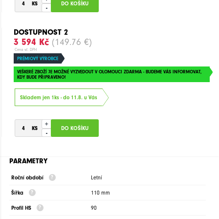
-
DOSTUPNOST 2
3 594 Kč
(149.76 €)
Cena vč. DPH
PRÉMIOVÝ VÝROBCE
VEŠKERÉ ZBOŽÍ JE MOŽNÉ VYZVEDOUT V OLOMOUCI ZDARMA - BUDEME VÁS INFORMOVAT,
KDY BUDE PŘIPRAVENO!
Skladem jen 1ks - do 11.8. u Vás
+
-
PARAMETRY
Roční období
Letní
Šířka
110 mm
Profil HS
90