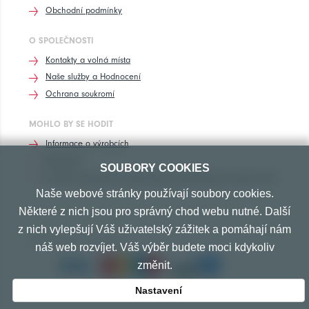
Obchodní podmínky
O SPOLEČNOSTI
Kontakty a volná místa
Naše služby a Hodnocení
Ochrana soukromí
MOHLO BY SE HODIT
Informace o výrobcích
Rozhovory
SOUBORY COOKIES
Značení pneumatik, homologace pneumatik dle výrobců vozů
Naše webové stránky používají soubory cookies.
Některé z nich jsou pro správný chod webu nutné. Další
z nich vylepšují Váš uživatelský zážitek a pomáhají nám
PŘIJÍMÁME TYTO PLATBY
náš web rozvíjet. Váš výběr budete moci kdykoliv
změnit.
Nastavení