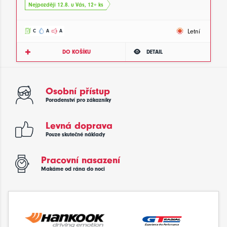
Nejpozději 12.8. u Vás, 12+ ks
Letní
C
A
A
DO KOŠÍKU
DETAIL
Osobní přístup
Poradenství pro zákazníky
Levná doprava
Pouze skutečné náklady
Pracovní nasazení
Makáme od rána do noci