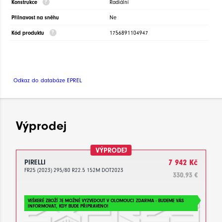
Konstrukce
Radiální
Přilnavost na sněhu
Ne
Kód produktu
1756891104947
Odkaz do databáze EPREL
Výprodej
VÝPRODEJ
PIRELLI
7 942 Kč
FR25 (2023) 295/80 R22.5 152M DOT2023
330.93 €
VEŠKERÉ ZBOŽÍ JE MOŽNÉ VYZVEDOUT V OLOMOUCI ZDARMA - BUDEME VÁS
INFORMOVAT, KDY BUDE PŘIPRAVENO!