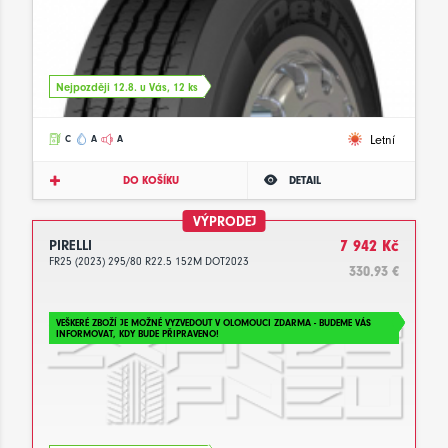
Nejpozději 12.8. u Vás, 12 ks
Letní
C
A
A
DO KOŠÍKU
DETAIL
VÝPRODEJ
PIRELLI
7 942 Kč
FR25 (2023) 295/80 R22.5 152M DOT2023
330.93 €
VEŠKERÉ ZBOŽÍ JE MOŽNÉ VYZVEDOUT V OLOMOUCI ZDARMA - BUDEME VÁS
INFORMOVAT, KDY BUDE PŘIPRAVENO!