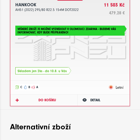
HANKOOK
11 503 Kč
AH51 (2022) 295/80 R22.5 154M DOT2022
479.28 €
VEŠKERÉ ZBOŽÍ JE MOŽNÉ VYZVEDOUT V OLOMOUCI ZDARMA - BUDEME VÁS
INFORMOVAT, KDY BUDE PŘIPRAVENO!
Skladem jen 2ks - do 10.8. u Vás
Letní
C
B
A
DO KOŠÍKU
DETAIL
Alternativní zboží