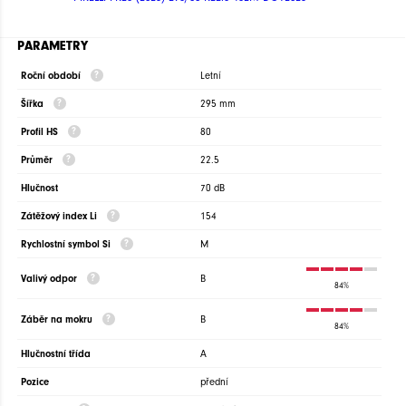
PARAMETRY
Roční období
Letní
Šířka
295 mm
Profil HS
80
Průměr
22.5
Hlučnost
70 dB
Zátěžový index Li
154
Rychlostní symbol Si
M
Valivý odpor
B
84%
Záběr na mokru
B
84%
Hlučnostní třída
A
Pozice
přední