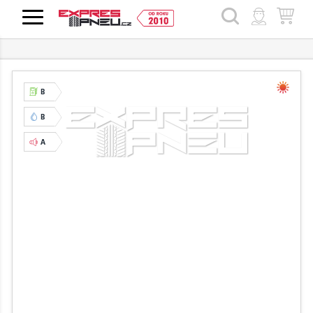
HLEDAT
B
B
A