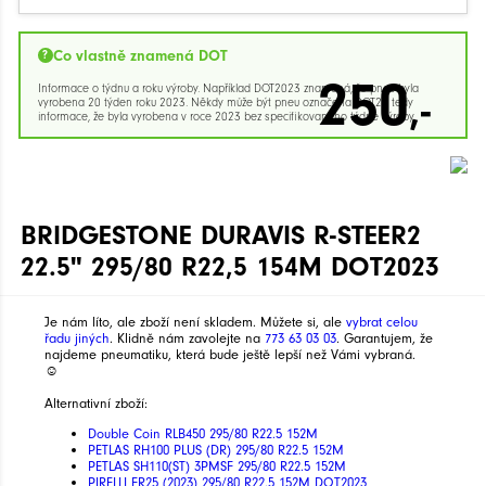
Co vlastně znamená DOT
250
Informace o týdnu a roku výroby. Například DOT2023 znamená, že pneu byla
,-
vyrobena 20 týden roku 2023. Někdy může být pneu označena DOT23 tedy
informace, že byla vyrobena v roce 2023 bez specifikovaného týdne výroby.
BRIDGESTONE DURAVIS R-STEER2
22.5" 295/80 R22,5 154M DOT2023
Je nám líto, ale zboží není skladem. Můžete si, ale
vybrat celou
řadu jiných
. Klidně nám zavolejte na
773 63 03 03
. Garantujem, že
najdeme pneumatiku, která bude ještě lepší než Vámi vybraná.
☺
Alternativní zboží:
Double Coin RLB450 295/80 R22.5 152M
PETLAS RH100 PLUS (DR) 295/80 R22.5 152M
PETLAS SH110(ST) 3PMSF 295/80 R22.5 152M
PIRELLI FR25 (2023) 295/80 R22.5 152M DOT2023