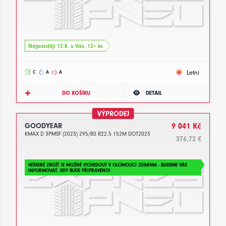
Nejpozději 12.8. u Vás, 12+ ks
Letní
C
A
A
DO KOŠÍKU
DETAIL
VÝPRODEJ
GOODYEAR
9 041 Kč
KMAX D 3PMSF (2023) 295/80 R22.5 152M DOT2023
376.72 €
VEŠKERÉ ZBOŽÍ JE MOŽNÉ VYZVEDOUT V OLOMOUCI ZDARMA - BUDEME VÁS
INFORMOVAT, KDY BUDE PŘIPRAVENO!