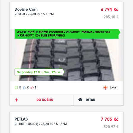
Double Coin
6 794 Kč
RLB450 295/80 R22.5 152M
283.10 €
VEŠKERÉ ZBOŽÍ JE MOŽNÉ VYZVEDOUT V OLOMOUCI ZDARMA - BUDEME VÁS
INFORMOVAT, KDY BUDE PŘIPRAVENO!
Nejpozději 12.8. u Vás, 12+ ks
Letní
D
C
B
DO KOŠÍKU
DETAIL
PETLAS
7 703 Kč
RH100 PLUS (DR) 295/80 R22.5 152M
320.97 €