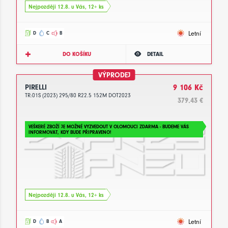
Nejpozději 12.8. u Vás, 12+ ks
Letní
D
C
B
DO KOŠÍKU
DETAIL
VÝPRODEJ
PIRELLI
9 106 Kč
TR:01S (2023) 295/80 R22.5 152M DOT2023
379.43 €
VEŠKERÉ ZBOŽÍ JE MOŽNÉ VYZVEDOUT V OLOMOUCI ZDARMA - BUDEME VÁS
INFORMOVAT, KDY BUDE PŘIPRAVENO!
Nejpozději 12.8. u Vás, 12+ ks
Letní
D
B
A