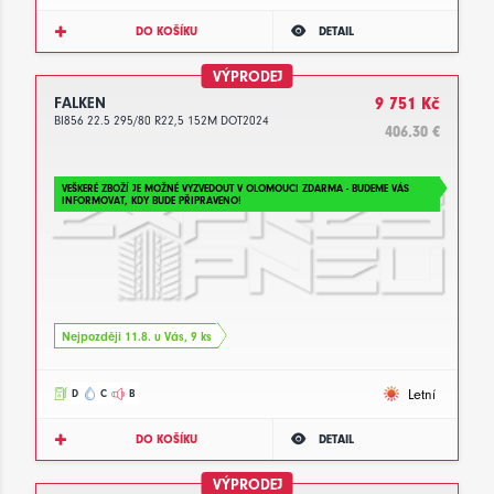
DO KOŠÍKU
DETAIL
VÝPRODEJ
FALKEN
9 751 Kč
BI856 22.5 295/80 R22,5 152M DOT2024
406.30 €
VEŠKERÉ ZBOŽÍ JE MOŽNÉ VYZVEDOUT V OLOMOUCI ZDARMA - BUDEME VÁS
INFORMOVAT, KDY BUDE PŘIPRAVENO!
Nejpozději 11.8. u Vás, 9 ks
Letní
D
C
B
DO KOŠÍKU
DETAIL
VÝPRODEJ