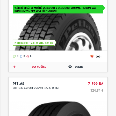
VEŠKERÉ ZBOŽÍ JE MOŽNÉ VYZVEDOUT V OLOMOUCI ZDARMA - BUDEME VÁS
INFORMOVAT, KDY BUDE PŘIPRAVENO!
Nejpozději 12.8. u Vás, 12+ ks
Letní
D
B
B
DO KOŠÍKU
DETAIL
PETLAS
7 799 Kč
SH110(ST) 3PMSF 295/80 R22.5 152M
324.94 €