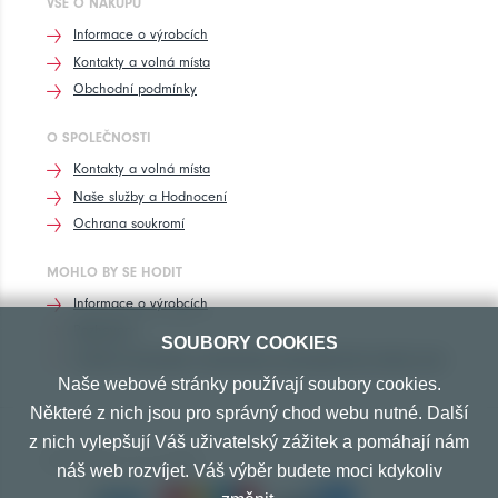
VŠE O NÁKUPU
Informace o výrobcích
Kontakty a volná místa
Obchodní podmínky
O SPOLEČNOSTI
Kontakty a volná místa
Naše služby a Hodnocení
Ochrana soukromí
MOHLO BY SE HODIT
Informace o výrobcích
Rozhovory
SOUBORY COOKIES
Značení pneumatik, homologace pneumatik dle výrobců vozů
Naše webové stránky používají soubory cookies.
Některé z nich jsou pro správný chod webu nutné. Další
z nich vylepšují Váš uživatelský zážitek a pomáhají nám
PŘIJÍMÁME TYTO PLATBY
náš web rozvíjet. Váš výběr budete moci kdykoliv