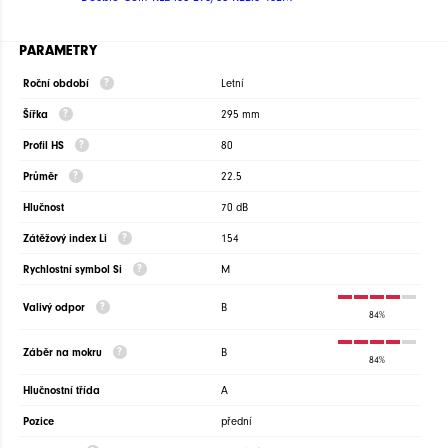
PARAMETRY
Roční období
Letní
Šířka
295 mm
Profil HS
80
Průměr
22.5
Hlučnost
70 dB
Zátěžový index Li
154
Rychlostní symbol Si
M
Valivý odpor
B
84%
Záběr na mokru
B
84%
Hlučnostní třída
A
Pozice
přední