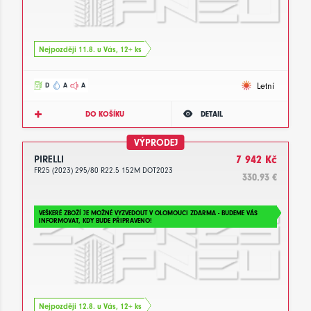
Nejpozději 11.8. u Vás, 12+ ks
Letní
D
A
A
DO KOŠÍKU
DETAIL
VÝPRODEJ
PIRELLI
7 942 Kč
FR25 (2023) 295/80 R22.5 152M DOT2023
330.93 €
VEŠKERÉ ZBOŽÍ JE MOŽNÉ VYZVEDOUT V OLOMOUCI ZDARMA - BUDEME VÁS
INFORMOVAT, KDY BUDE PŘIPRAVENO!
Nejpozději 12.8. u Vás, 12+ ks