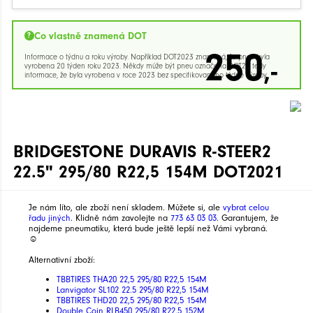
Co vlastně znamená DOT
250
Informace o týdnu a roku výroby. Například DOT2023 znamená, že pneu byla
,-
vyrobena 20 týden roku 2023. Někdy může být pneu označena DOT23 tedy
informace, že byla vyrobena v roce 2023 bez specifikovaného týdne výroby.
BRIDGESTONE DURAVIS R-STEER2
22.5" 295/80 R22,5 154M DOT2021
Je nám líto, ale zboží není skladem. Můžete si, ale
vybrat celou
řadu jiných
. Klidně nám zavolejte na
773 63 03 03
. Garantujem, že
najdeme pneumatiku, která bude ještě lepší než Vámi vybraná.
☺
Alternativní zboží:
TBBTIRES THA20 22,5 295/80 R22,5 154M
Lanvigator SL102 22.5 295/80 R22,5 154M
TBBTIRES THD20 22,5 295/80 R22,5 154M
Double Coin RLB450 295/80 R22.5 152M