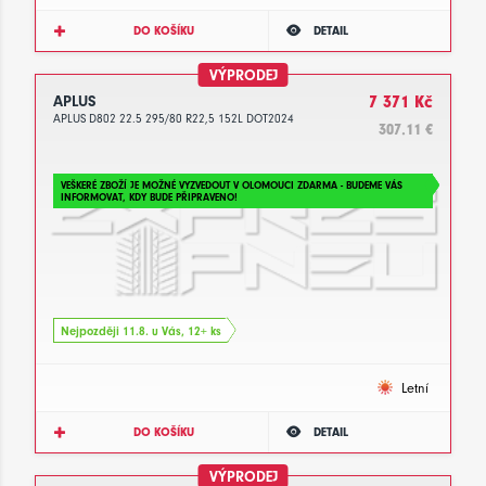
DO KOŠÍKU
DETAIL
VÝPRODEJ
APLUS
7 371 Kč
APLUS D802 22.5 295/80 R22,5 152L DOT2024
307.11 €
VEŠKERÉ ZBOŽÍ JE MOŽNÉ VYZVEDOUT V OLOMOUCI ZDARMA - BUDEME VÁS
INFORMOVAT, KDY BUDE PŘIPRAVENO!
Nejpozději 11.8. u Vás, 12+ ks
Letní
DO KOŠÍKU
DETAIL
VÝPRODEJ