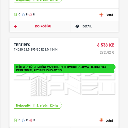
Letní
C
B
B
DO KOŠÍKU
DETAIL
TBBTIRES
6 538 Kč
THD20 22,5 295/80 R22,5 154M
272.42 €
VEŠKERÉ ZBOŽÍ JE MOŽNÉ VYZVEDOUT V OLOMOUCI ZDARMA - BUDEME VÁS
INFORMOVAT, KDY BUDE PŘIPRAVENO!
Nejpozději 11.8. u Vás, 12+ ks
Letní
D
C
B