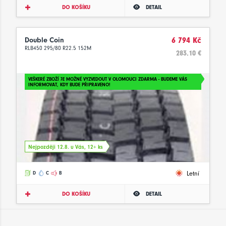
DO KOŠÍKU
DETAIL
Double Coin
6 794 Kč
RLB450 295/80 R22.5 152M
283.10 €
VEŠKERÉ ZBOŽÍ JE MOŽNÉ VYZVEDOUT V OLOMOUCI ZDARMA - BUDEME VÁS
INFORMOVAT, KDY BUDE PŘIPRAVENO!
Nejpozději 12.8. u Vás, 12+ ks
Letní
D
C
B
DO KOŠÍKU
DETAIL