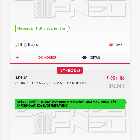
Nejpozději 11.8. u Vás, jen 2 ks
Letní
B
B
A
DO KOŠÍKU
DETAIL
VÝPRODEJ
APLUS
7 031 Kč
APLUS D801 22.5 295/80 R22,5 154M DOT2024
292.94 €
VEŠKERÉ ZBOŽÍ JE MOŽNÉ VYZVEDOUT V OLOMOUCI ZDARMA - BUDEME VÁS
INFORMOVAT, KDY BUDE PŘIPRAVENO!