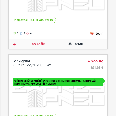
Nejpozději 11.8. u Vás, 12+ ks
Letní
C
B
A
DO KOŠÍKU
DETAIL
Lanvigator
6 266 Kč
SL102 22.5 295/80 R22,5 154M
261.08 €
VEŠKERÉ ZBOŽÍ JE MOŽNÉ VYZVEDOUT V OLOMOUCI ZDARMA - BUDEME VÁS
INFORMOVAT, KDY BUDE PŘIPRAVENO!
Nejpozději 11.8. u Vás, 12+ ks