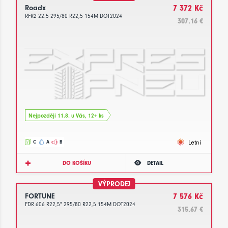
Roadx
7 372 Kč
RFR2 22.5 295/80 R22,5 154M DOT2024
307.16 €
Nejpozději 11.8. u Vás, 12+ ks
Letní
C
A
B
DO KOŠÍKU
DETAIL
VÝPRODEJ
FORTUNE
7 576 Kč
FDR 606 R22,5" 295/80 R22,5 154M DOT2024
315.67 €