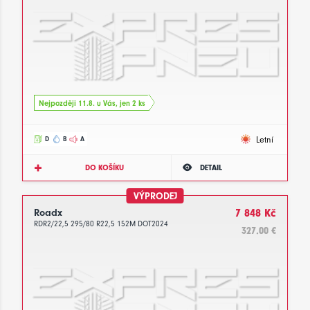
Nejpozději 11.8. u Vás, jen 2 ks
Letní
D
B
A
DO KOŠÍKU
DETAIL
VÝPRODEJ
Roadx
7 848 Kč
RDR2/22,5 295/80 R22,5 152M DOT2024
327.00 €