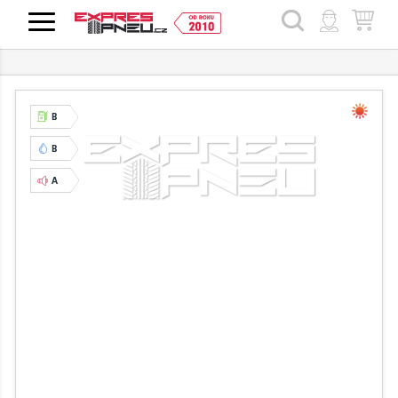
HLEDAT
B
B
A