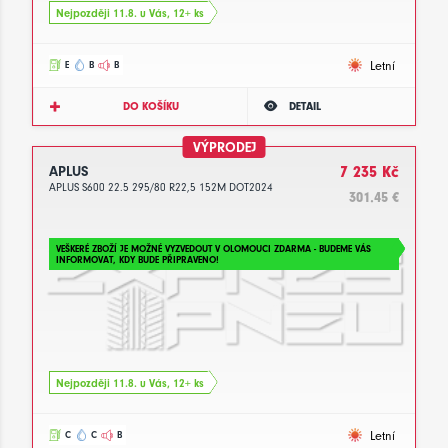
Nejpozději 11.8. u Vás, 12+ ks
Letní
E
B
B
DO KOŠÍKU
DETAIL
VÝPRODEJ
APLUS
7 235 Kč
APLUS S600 22.5 295/80 R22,5 152M DOT2024
301.45 €
VEŠKERÉ ZBOŽÍ JE MOŽNÉ VYZVEDOUT V OLOMOUCI ZDARMA - BUDEME VÁS
INFORMOVAT, KDY BUDE PŘIPRAVENO!
Nejpozději 11.8. u Vás, 12+ ks
Letní
C
C
B