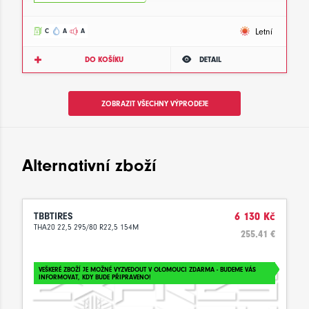
Letní
C
A
A
DO KOŠÍKU
DETAIL
ZOBRAZIT VŠECHNY VÝPRODEJE
Alternativní zboží
TBBTIRES
6 130 Kč
THA20 22,5 295/80 R22,5 154M
255.41 €
VEŠKERÉ ZBOŽÍ JE MOŽNÉ VYZVEDOUT V OLOMOUCI ZDARMA - BUDEME VÁS
INFORMOVAT, KDY BUDE PŘIPRAVENO!