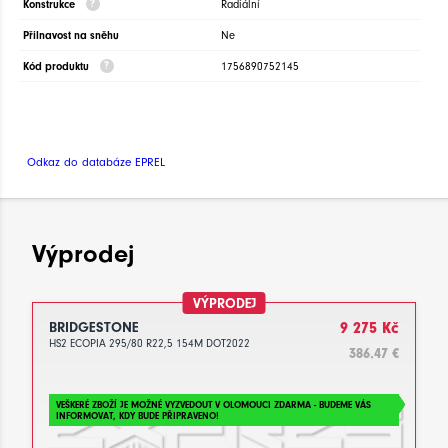
Konstrukce
Radiální
Přilnavost na sněhu
Ne
Kód produktu
1756890752145
Odkaz do databáze EPREL
Výprodej
VÝPRODEJ
BRIDGESTONE
9 275 Kč
HS2 ECOPIA 295/80 R22,5 154M DOT2022
386.47 €
VEŠKERÉ ZBOŽÍ JE MOŽNÉ VYZVEDOUT V OLOMOUCI ZDARMA - BUDEME VÁS
INFORMOVAT, KDY BUDE PŘIPRAVENO!