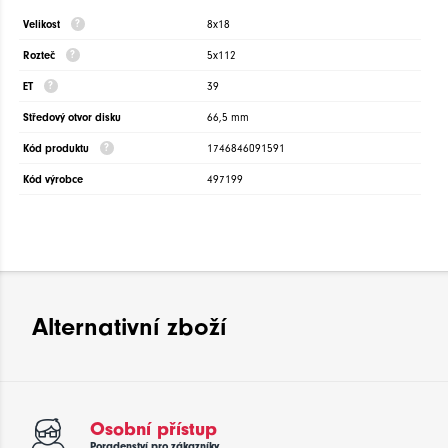
Velikost
8x18
Rozteč
5x112
ET
39
Středový otvor disku
66,5 mm
Kód produktu
1746846091591
Kód výrobce
497199
Alternativní zboží
Osobní přístup
Poradenství pro zákazníky