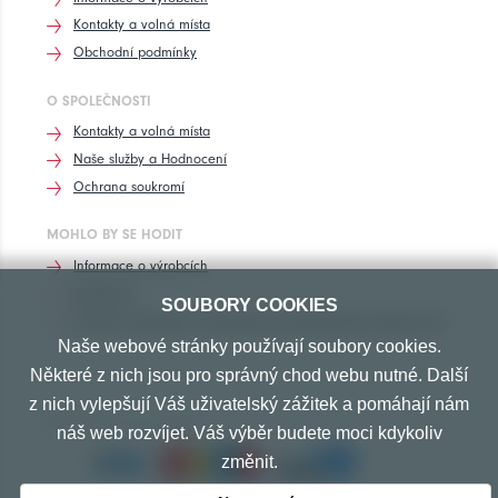
Kontakty a volná místa
Obchodní podmínky
O SPOLEČNOSTI
Kontakty a volná místa
Naše služby a Hodnocení
Ochrana soukromí
MOHLO BY SE HODIT
Informace o výrobcích
Rozhovory
SOUBORY COOKIES
Značení pneumatik, homologace pneumatik dle výrobců vozů
Naše webové stránky používají soubory cookies.
Některé z nich jsou pro správný chod webu nutné. Další
z nich vylepšují Váš uživatelský zážitek a pomáhají nám
PŘIJÍMÁME TYTO PLATBY
náš web rozvíjet. Váš výběr budete moci kdykoliv
změnit.