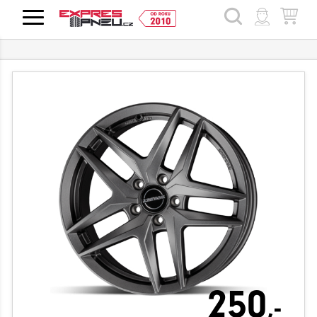
HLEDAT
250
,-