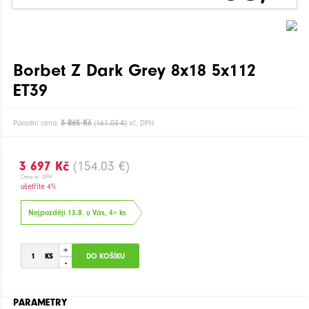
Borbet Z Dark Grey 8x18 5x112
ET39
3 865 Kč
Původní cena:
(161.03 €)
vč. DPH
3 697 Kč
(154.03 €)
Cena vč. DPH
ušetříte 4%
Nejpozději 13.8. u Vás, 4+ ks
+
-
PARAMETRY