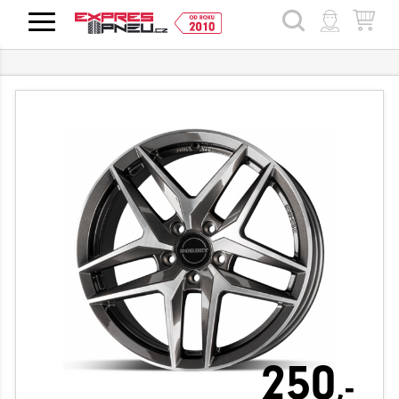
HLEDAT
250
,-