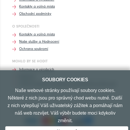
Kontakty a volná místa
Obchodní podmínky
O SPOLEČNOSTI
Kontakty a volná místa
Naše služby a Hodnocení
Ochrana soukromí
MOHLO BY SE HODIT
Informace o výrobcích
Rozhovory
SOUBORY COOKIES
Značení pneumatik, homologace pneumatik dle výrobců vozů
Naše webové stránky používají soubory cookies.
Některé z nich jsou pro správný chod webu nutné. Další
z nich vylepšují Váš uživatelský zážitek a pomáhají nám
PŘIJÍMÁME TYTO PLATBY
náš web rozvíjet. Váš výběr budete moci kdykoliv
změnit.