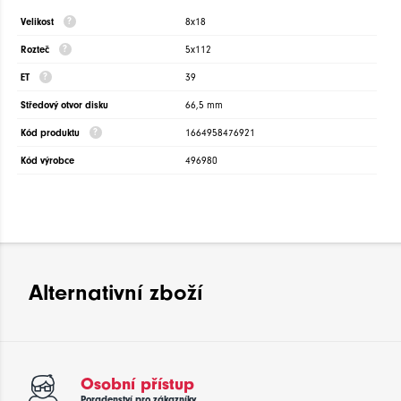
Velikost
8x18
Rozteč
5x112
ET
39
Středový otvor disku
66,5 mm
Kód produktu
1664958476921
Kód výrobce
496980
Alternativní zboží
Osobní přístup
Poradenství pro zákazníky