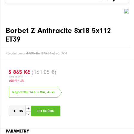
Borbet Z Anthracite 8x18 5x112
ET39
4 095 Kč
Původní cena:
(170.61 €)
vč. DPH
3 865 Kč
(161.05 €)
Cena vč. DPH
ušetříte 6%
Nejpozději 14.8. u Vás, 4+ ks
+
-
PARAMETRY