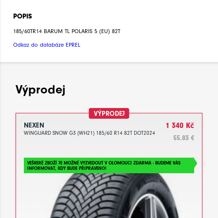
POPIS
185/60TR14 BARUM TL POLARIS 5 (EU) 82T
Odkaz do databáze EPREL
Výprodej
VÝPRODEJ
NEXEN
1 340 Kč
WINGUARD SNOW G3 (WH21) 185/60 R14 82T DOT2024
55.83 €
VEŠKERÉ ZBOŽÍ JE MOŽNÉ VYZVEDOUT V OLOMOUCI ZDARMA - BUDEME VÁS
INFORMOVAT, KDY BUDE PŘIPRAVENO!