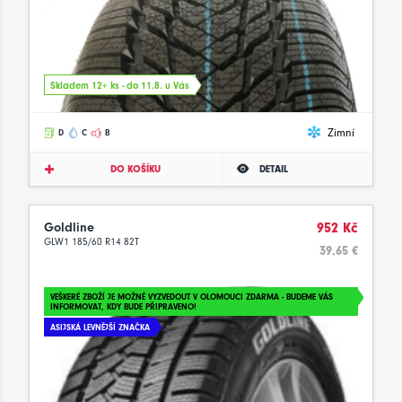
Skladem 12+ ks - do 11.8. u Vás
Zimní
D
C
B
DO KOŠÍKU
DETAIL
Goldline
952 Kč
GLW1 185/60 R14 82T
39.65 €
VEŠKERÉ ZBOŽÍ JE MOŽNÉ VYZVEDOUT V OLOMOUCI ZDARMA - BUDEME VÁS
INFORMOVAT, KDY BUDE PŘIPRAVENO!
ASIJSKÁ LEVNĚJŠÍ ZNAČKA