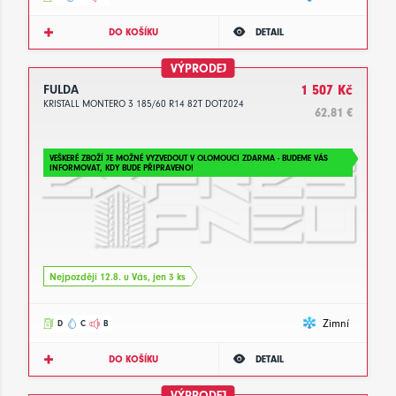
DO KOŠÍKU
DETAIL
VÝPRODEJ
FULDA
1 507 Kč
KRISTALL MONTERO 3 185/60 R14 82T DOT2024
62.81 €
VEŠKERÉ ZBOŽÍ JE MOŽNÉ VYZVEDOUT V OLOMOUCI ZDARMA - BUDEME VÁS
INFORMOVAT, KDY BUDE PŘIPRAVENO!
Nejpozději 12.8. u Vás, jen 3 ks
Zimní
D
C
B
DO KOŠÍKU
DETAIL
VÝPRODEJ