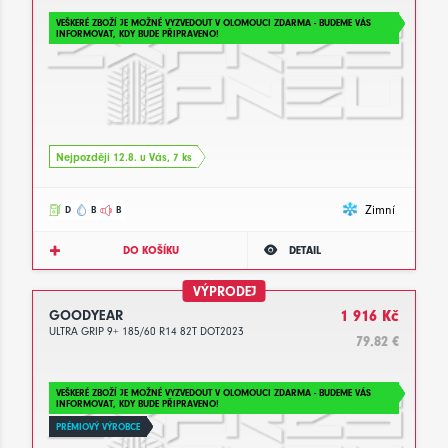
VEŠKERÉ ZBOŽÍ JE MOŽNÉ VYZVEDOUT V OLOMOUCI ZDARMA - BUDEME VÁS
INFORMOVAT, KDY BUDE PŘIPRAVENO!
Nejpozději 12.8. u Vás, 7 ks
Zimní
D
B
B
DO KOŠÍKU
DETAIL
VÝPRODEJ
GOODYEAR
1 916 Kč
ULTRA GRIP 9+ 185/60 R14 82T DOT2023
79.82 €
VEŠKERÉ ZBOŽÍ JE MOŽNÉ VYZVEDOUT V OLOMOUCI ZDARMA - BUDEME VÁS
INFORMOVAT, KDY BUDE PŘIPRAVENO!
PRÉMIOVÝ VÝROBCE