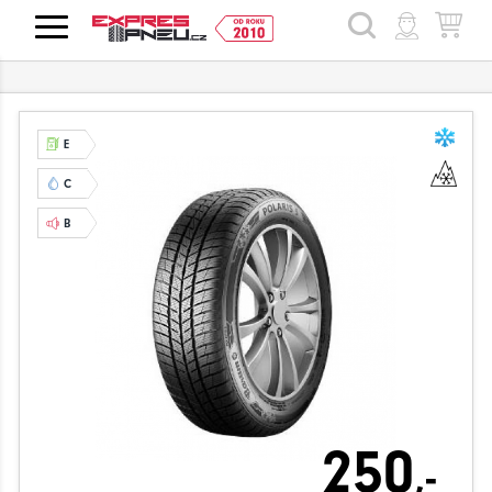
HLEDAT
E
C
B
250
,-