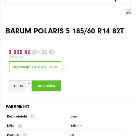
BARUM POLARIS 5 185/60 R14 82T
2 025 Kč
(84.36 €)
Cena vč. DPH
Nejpozději 13.8. u Vás, 12+ ks
+
-
PARAMETRY
Roční období
Zimní
Šířka
185 mm
Profil HS
60