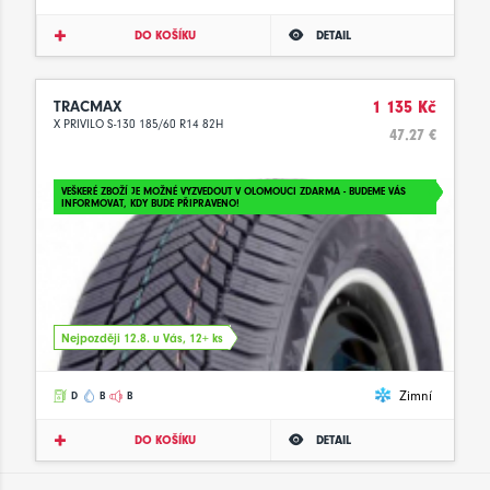
DO KOŠÍKU
DETAIL
TRACMAX
1 135 Kč
X PRIVILO S-130 185/60 R14 82H
47.27 €
VEŠKERÉ ZBOŽÍ JE MOŽNÉ VYZVEDOUT V OLOMOUCI ZDARMA - BUDEME VÁS
INFORMOVAT, KDY BUDE PŘIPRAVENO!
Nejpozději 12.8. u Vás, 12+ ks
Zimní
D
B
B
DO KOŠÍKU
DETAIL