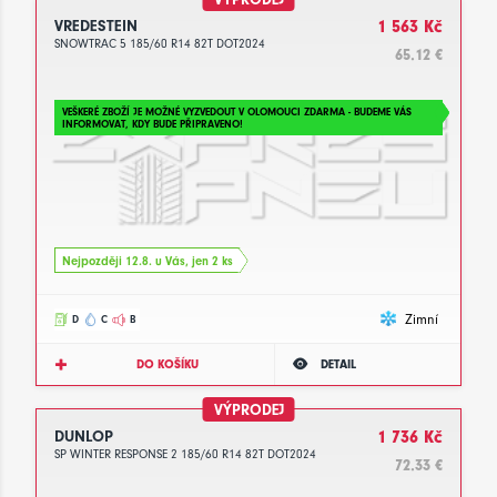
VREDESTEIN
1 563 Kč
SNOWTRAC 5 185/60 R14 82T DOT2024
65.12 €
VEŠKERÉ ZBOŽÍ JE MOŽNÉ VYZVEDOUT V OLOMOUCI ZDARMA - BUDEME VÁS
INFORMOVAT, KDY BUDE PŘIPRAVENO!
Nejpozději 12.8. u Vás, jen 2 ks
Zimní
D
C
B
DO KOŠÍKU
DETAIL
VÝPRODEJ
DUNLOP
1 736 Kč
SP WINTER RESPONSE 2 185/60 R14 82T DOT2024
72.33 €