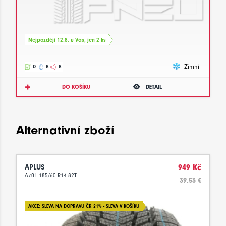
Nejpozději 12.8. u Vás, jen 2 ks
Zimní
D
B
B
DO KOŠÍKU
DETAIL
Alternativní zboží
APLUS
949 Kč
A701 185/60 R14 82T
39.53 €
AKCE: SLEVA NA DOPRAVU ČR 21% - SLEVA V KOŠÍKU