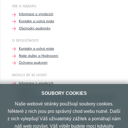
VŠE O NÁKUPU
Informace o výrobcích
Kontakty a volná místa
Obchodní podmínky
O SPOLEČNOSTI
Kontakty a volná místa
Naše služby a Hodnocení
Ochrana soukromí
MOHLO BY SE HODIT
Informace o výrobcích
Rozhovory
SOUBORY COOKIES
Značení pneumatik, homologace pneumatik dle výrobců vozů
Naše webové stránky používají soubory cookies.
Některé z nich jsou pro správný chod webu nutné. Další
z nich vylepšují Váš uživatelský zážitek a pomáhají nám
PŘIJÍMÁME TYTO PLATBY
náš web rozvíjet. Váš výběr budete moci kdykoliv