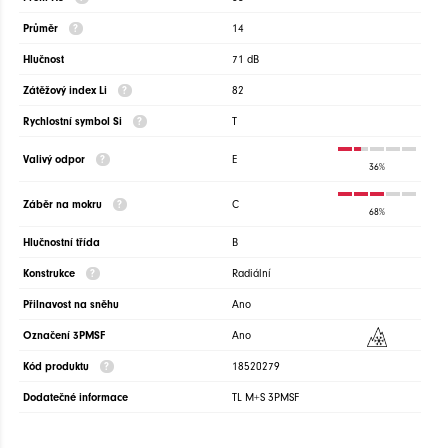
Průměr
14
Hlučnost
71 dB
Zátěžový index Li
82
Rychlostní symbol Si
T
Valivý odpor
E
36%
Záběr na mokru
C
68%
Hlučnostní třída
B
Konstrukce
Radiální
Přilnavost na sněhu
Ano
Označení 3PMSF
Ano
Kód produktu
18520279
Dodatečné informace
TL M+S 3PMSF