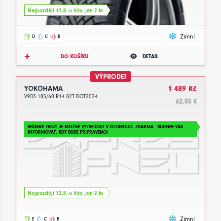
Nejpozději 12.8. u Vás, jen 2 ks
Zimní
D
C
B
DO KOŠÍKU
DETAIL
VÝPRODEJ
YOKOHAMA
1 489 Kč
V903 185/60 R14 82T DOT2024
62.03 €
VEŠKERÉ ZBOŽÍ JE MOŽNÉ VYZVEDOUT V OLOMOUCI ZDARMA - BUDEME VÁS
INFORMOVAT, KDY BUDE PŘIPRAVENO!
Nejpozději 12.8. u Vás, jen 2 ks
Zimní
E
C
B