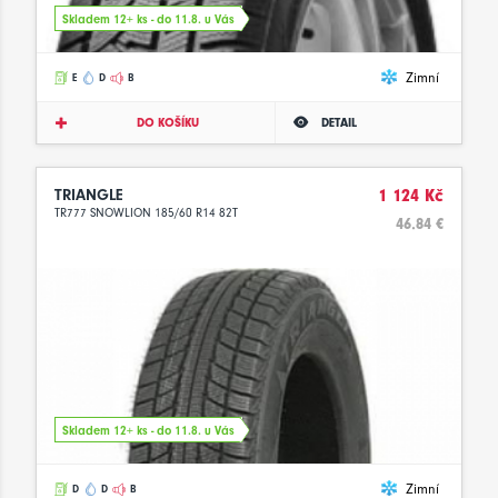
Skladem 12+ ks - do 11.8. u Vás
Zimní
E
D
B
DO KOŠÍKU
DETAIL
TRIANGLE
1 124 Kč
TR777 SNOWLION 185/60 R14 82T
46.84 €
Skladem 12+ ks - do 11.8. u Vás
Zimní
D
D
B