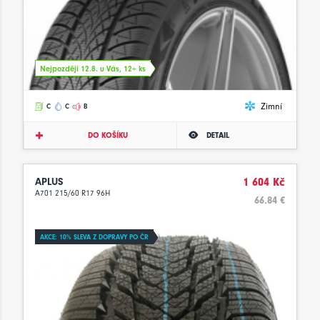
Nejpozději 12.8. u Vás, 12+ ks
Zimní
C
C
B
DO KOŠÍKU
DETAIL
APLUS
1 604 Kč
A701 215/60 R17 96H
66.84 €
AKCE: 10% SLEVA Z DOPRAVY PO ČR