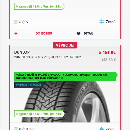
Nejpozději 12.8. u Vás, jen 2 ks
Zimní
C
C
DO KOŠÍKU
DETAIL
VÝPRODEJ
DUNLOP
3 451 Kč
WINTER SPORT 5 SUV 215/60 R17 100V DOT2023
143.80 €
VEŠKERÉ ZBOŽÍ JE MOŽNÉ VYZVEDOUT V OLOMOUCI ZDARMA - BUDEME VÁS
INFORMOVAT, KDY BUDE PŘIPRAVENO!
PRÉMIOVÝ VÝROBCE
Nejpozději 12.8. u Vás, jen 2 ks
Zimní
C
B
B