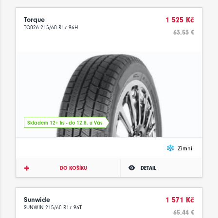
Torque
1 525 Kč
TQ026 215/60 R17 96H
63.53 €
Skladem 12+ ks - do 12.8. u Vás
Zimní
DO KOŠÍKU
DETAIL
Sunwide
1 571 Kč
SUNWIN 215/60 R17 96T
65.44 €