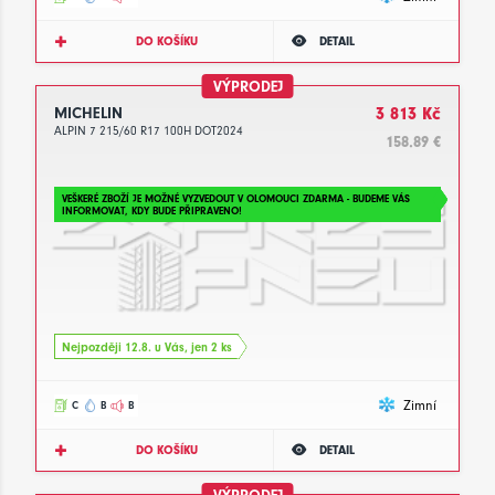
DO KOŠÍKU
DETAIL
VÝPRODEJ
MICHELIN
3 813 Kč
ALPIN 7 215/60 R17 100H DOT2024
158.89 €
VEŠKERÉ ZBOŽÍ JE MOŽNÉ VYZVEDOUT V OLOMOUCI ZDARMA - BUDEME VÁS
INFORMOVAT, KDY BUDE PŘIPRAVENO!
Nejpozději 12.8. u Vás, jen 2 ks
Zimní
C
B
B
DO KOŠÍKU
DETAIL