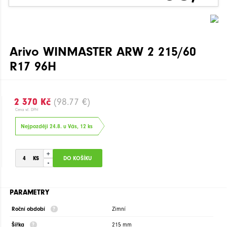
Arivo WINMASTER ARW 2 215/60
R17 96H
2 370 Kč
(98.77 €)
Cena vč. DPH
Nejpozději 24.8. u Vás, 12 ks
+
-
PARAMETRY
Roční období
Zimní
Šířka
215 mm