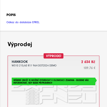
POPIS
Odkaz do databáze EPREL
Výprodej
VÝPRODEJ
HANKOOK
2 634 Kč
W310 215/60 R17 96H DOT2024 DEMO
109.76 €
VEŠKERÉ ZBOŽÍ JE MOŽNÉ VYZVEDOUT V OLOMOUCI ZDARMA - BUDEME VÁS
INFORMOVAT, KDY BUDE PŘIPRAVENO!