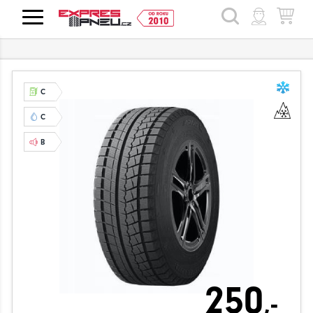
HLEDAT
C
C
B
250
,-