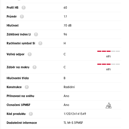
Profil HS
60
Průměr
17
Hlučnost
70 dB
Zátěžový index Li
96
Rychlostní symbol Si
H
Valivý odpor
C
68%
Záběr na mokru
C
68%
Hlučnostní třída
B
Konstrukce
Radiální
Přilnavost na sněhu
Ano
Označení 3PMSF
Ano
Kód produktu
1720724141549
Dodatečné informace
TL M+S 3PMSF