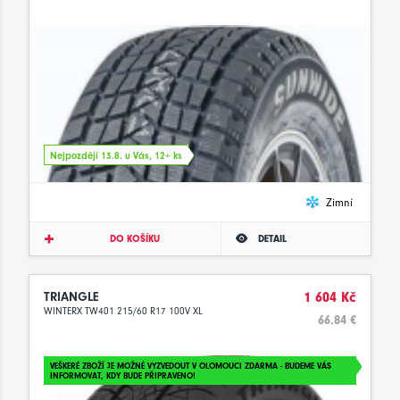
Nejpozději 13.8. u Vás, 12+ ks
Zimní
DO KOŠÍKU
DETAIL
TRIANGLE
1 604 Kč
WINTERX TW401 215/60 R17 100V XL
66.84 €
VEŠKERÉ ZBOŽÍ JE MOŽNÉ VYZVEDOUT V OLOMOUCI ZDARMA - BUDEME VÁS
INFORMOVAT, KDY BUDE PŘIPRAVENO!