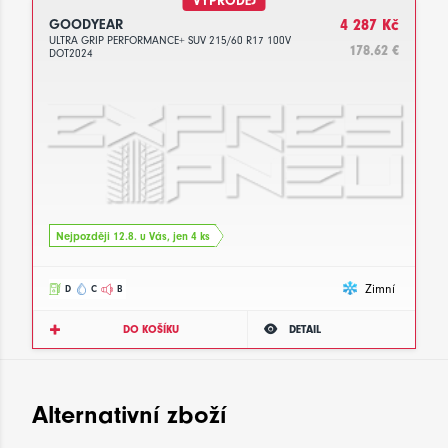
VÝPRODEJ
GOODYEAR
4 287 Kč
ULTRA GRIP PERFORMANCE+ SUV 215/60 R17 100V
178.62 €
DOT2024
Nejpozději 12.8. u Vás, jen 4 ks
Zimní
D
C
B
DO KOŠÍKU
DETAIL
Alternativní zboží