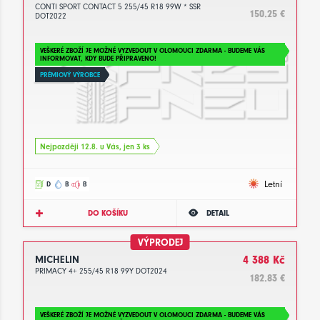
CONTI SPORT CONTACT 5 255/45 R18 99W * SSR
150.25 €
DOT2022
VEŠKERÉ ZBOŽÍ JE MOŽNÉ VYZVEDOUT V OLOMOUCI ZDARMA - BUDEME VÁS
INFORMOVAT, KDY BUDE PŘIPRAVENO!
PRÉMIOVÝ VÝROBCE
Nejpozději 12.8. u Vás, jen 3 ks
Letní
D
B
B
DO KOŠÍKU
DETAIL
VÝPRODEJ
MICHELIN
4 388 Kč
PRIMACY 4+ 255/45 R18 99Y DOT2024
182.83 €
VEŠKERÉ ZBOŽÍ JE MOŽNÉ VYZVEDOUT V OLOMOUCI ZDARMA - BUDEME VÁS