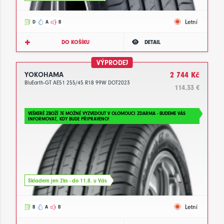
Letní
D
A
B
DO KOŠÍKU
DETAIL
VÝPRODEJ
YOKOHAMA
2 744 Kč
BluEarth-GT AE51 255/45 R18 99W DOT2023
114.33 €
VEŠKERÉ ZBOŽÍ JE MOŽNÉ VYZVEDOUT V OLOMOUCI ZDARMA - BUDEME VÁS
INFORMOVAT, KDY BUDE PŘIPRAVENO!
Skladem jen 2ks - do 11.8. u Vás
Letní
B
A
B