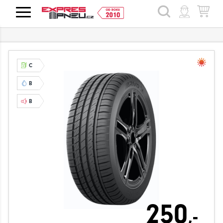
HLEDAT
C
B
B
250
,-