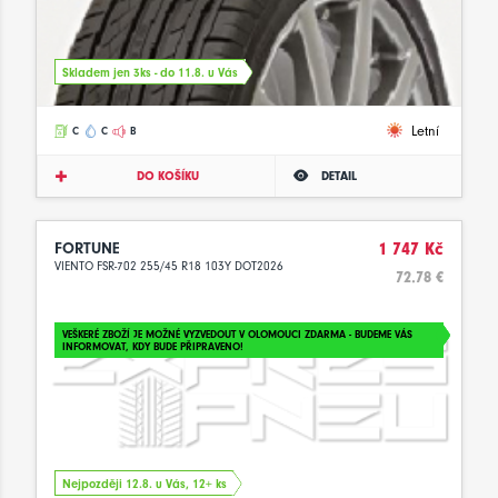
Skladem jen 3ks - do 11.8. u Vás
Letní
C
C
B
DO KOŠÍKU
DETAIL
FORTUNE
1 747 Kč
VIENTO FSR-702 255/45 R18 103Y DOT2026
72.78 €
VEŠKERÉ ZBOŽÍ JE MOŽNÉ VYZVEDOUT V OLOMOUCI ZDARMA - BUDEME VÁS
INFORMOVAT, KDY BUDE PŘIPRAVENO!
Nejpozději 12.8. u Vás, 12+ ks