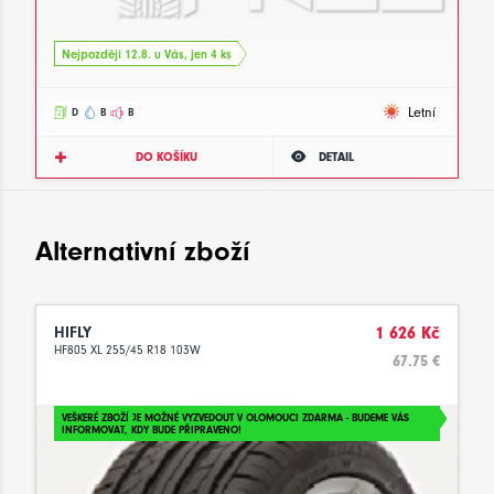
Nejpozději 12.8. u Vás, jen 4 ks
Letní
D
B
B
DO KOŠÍKU
DETAIL
Alternativní zboží
HIFLY
1 626 Kč
HF805 XL 255/45 R18 103W
67.75 €
VEŠKERÉ ZBOŽÍ JE MOŽNÉ VYZVEDOUT V OLOMOUCI ZDARMA - BUDEME VÁS
INFORMOVAT, KDY BUDE PŘIPRAVENO!