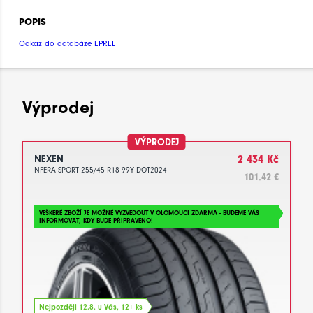
POPIS
Odkaz do databáze EPREL
Výprodej
VÝPRODEJ
NEXEN
2 434 Kč
NFERA SPORT 255/45 R18 99Y DOT2024
101.42 €
VEŠKERÉ ZBOŽÍ JE MOŽNÉ VYZVEDOUT V OLOMOUCI ZDARMA - BUDEME VÁS
INFORMOVAT, KDY BUDE PŘIPRAVENO!
Nejpozději 12.8. u Vás, 12+ ks