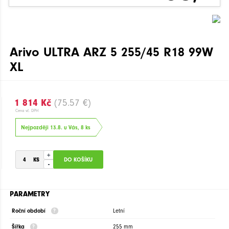
Arivo ULTRA ARZ 5 255/45 R18 99W
XL
1 814 Kč
(75.57 €)
Cena vč. DPH
Nejpozději 13.8. u Vás, 8 ks
+
-
PARAMETRY
Roční období
Letní
Šířka
255 mm