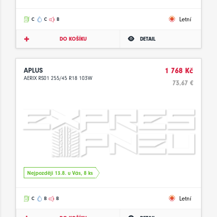
Letní
C
C
B
DO KOŠÍKU
DETAIL
APLUS
1 768 Kč
AERIX RS01 255/45 R18 103W
73.67 €
Nejpozději 13.8. u Vás, 8 ks
Letní
C
B
B