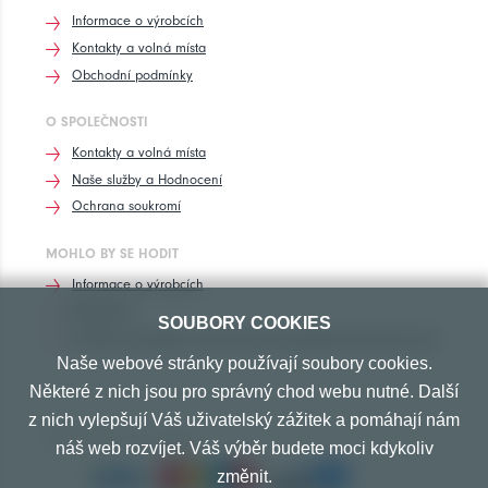
Informace o výrobcích
Kontakty a volná místa
Obchodní podmínky
O SPOLEČNOSTI
Kontakty a volná místa
Naše služby a Hodnocení
Ochrana soukromí
MOHLO BY SE HODIT
Informace o výrobcích
Rozhovory
SOUBORY COOKIES
Značení pneumatik, homologace pneumatik dle výrobců vozů
Naše webové stránky používají soubory cookies.
Některé z nich jsou pro správný chod webu nutné. Další
z nich vylepšují Váš uživatelský zážitek a pomáhají nám
PŘIJÍMÁME TYTO PLATBY
náš web rozvíjet. Váš výběr budete moci kdykoliv
změnit.