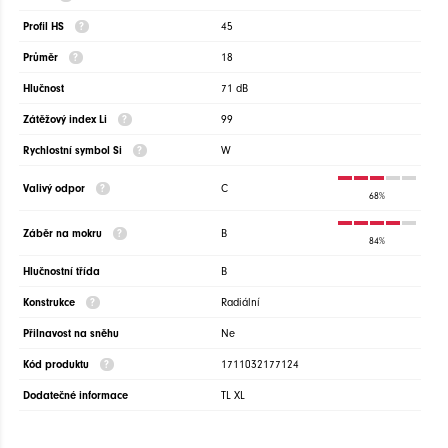
Profil HS
45
Průměr
18
Hlučnost
71 dB
Zátěžový index Li
99
Rychlostní symbol Si
W
Valivý odpor
C
68%
Záběr na mokru
B
84%
Hlučnostní třída
B
Konstrukce
Radiální
Přilnavost na sněhu
Ne
Kód produktu
1711032177124
Dodatečné informace
TL XL