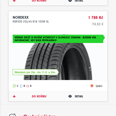
DO KOŠÍKU
DETAIL
NORDEXX
1 788 Kč
NS9200 255/45 R18 103W XL
74.52 €
VEŠKERÉ ZBOŽÍ JE MOŽNÉ VYZVEDOUT V OLOMOUCI ZDARMA - BUDEME VÁS
INFORMOVAT, KDY BUDE PŘIPRAVENO!
Skladem jen 2ks - do 11.8. u Vás
Letní
C
B
B
DO KOŠÍKU
DETAIL