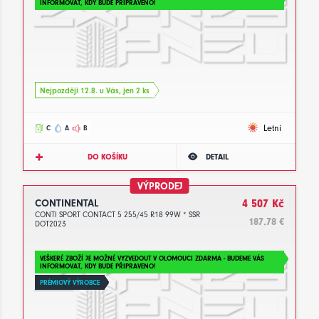
INFORMOVAT, KDY BUDE PŘIPRAVENO!
Nejpozději 12.8. u Vás, jen 2 ks
Letní
C
A
B
DO KOŠÍKU
DETAIL
VÝPRODEJ
CONTINENTAL
4 507 Kč
CONTI SPORT CONTACT 5 255/45 R18 99W * SSR
187.78 €
DOT2023
VEŠKERÉ ZBOŽÍ JE MOŽNÉ VYZVEDOUT V OLOMOUCI ZDARMA - BUDEME VÁS
INFORMOVAT, KDY BUDE PŘIPRAVENO!
PRÉMIOVÝ VÝROBCE