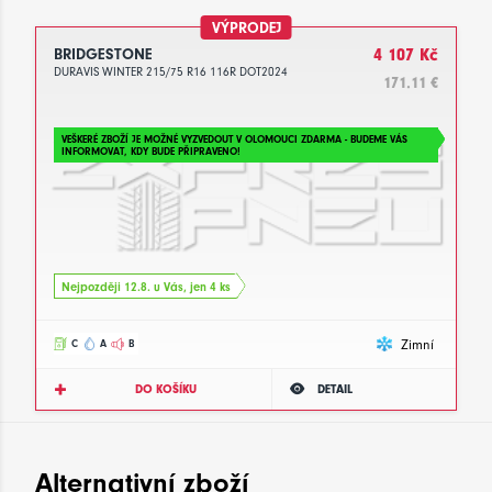
VÝPRODEJ
BRIDGESTONE
4 107 Kč
DURAVIS WINTER 215/75 R16 116R DOT2024
171.11 €
VEŠKERÉ ZBOŽÍ JE MOŽNÉ VYZVEDOUT V OLOMOUCI ZDARMA - BUDEME VÁS
INFORMOVAT, KDY BUDE PŘIPRAVENO!
Nejpozději 12.8. u Vás, jen 4 ks
Zimní
C
A
B
DO KOŠÍKU
DETAIL
Alternativní zboží