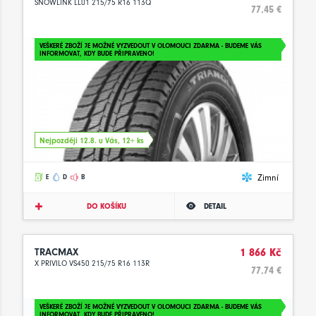
SNOWLINK LL01 215/75 R16 113Q
77.45 €
VEŠKERÉ ZBOŽÍ JE MOŽNÉ VYZVEDOUT V OLOMOUCI ZDARMA - BUDEME VÁS
INFORMOVAT, KDY BUDE PŘIPRAVENO!
Nejpozději 12.8. u Vás, 12+ ks
Zimní
E
D
B
DO KOŠÍKU
DETAIL
TRACMAX
1 866 Kč
X PRIVILO VS450 215/75 R16 113R
77.74 €
VEŠKERÉ ZBOŽÍ JE MOŽNÉ VYZVEDOUT V OLOMOUCI ZDARMA - BUDEME VÁS
INFORMOVAT, KDY BUDE PŘIPRAVENO!