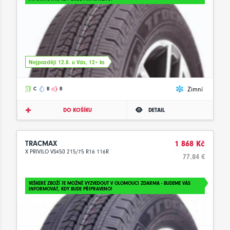
Nejpozději 12.8. u Vás, 12+ ks
Zimní
C
B
B
DO KOŠÍKU
DETAIL
TRACMAX
1 868 Kč
X PRIVILO VS450 215/75 R16 116R
77.84 €
VEŠKERÉ ZBOŽÍ JE MOŽNÉ VYZVEDOUT V OLOMOUCI ZDARMA - BUDEME VÁS
INFORMOVAT, KDY BUDE PŘIPRAVENO!