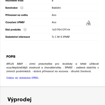
Hlučnostní třída
B
Konstrukce
Radiální
Přilnavost na sněhu
Ano
Označení 3PMSF
Ano
Kód produktu
1631934729144
Dodatečné informace
TL C M+S 3PMSF
POPIS
APLUS A869 - zimní pneumatika pro dodávky a lehké užitkové
vozy.Nejdůležitější vlastnosti a charakteristiky: - 3PMSF. - zvýšená stabilita v
zimních podmínkách. - dobrá přilnavost na vozovce. - dlouhá životnost.
Odkaz do databáze EPREL
Výprodej