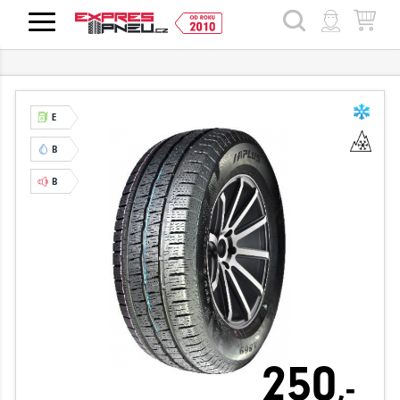
HLEDAT
E
B
B
250
,-