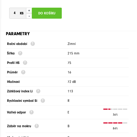
+
-
PARAMETRY
Roční období
Zimní
Šířka
215 mm
Profil HS
75
Průměr
16
Hlučnost
72 dB
Zátěžový index Li
113
Rychlostní symbol Si
R
Valivý odpor
E
36%
Záběr na mokru
B
84%