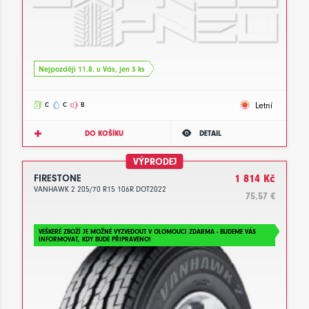
Nejpozději 11.8. u Vás, jen 3 ks
Letní
C
C
B
DO KOŠÍKU
DETAIL
VÝPRODEJ
FIRESTONE
1 814 Kč
VANHAWK 2 205/70 R15 106R DOT2022
75.57 €
VEŠKERÉ ZBOŽÍ JE MOŽNÉ VYZVEDOUT V OLOMOUCI ZDARMA - BUDEME VÁS
INFORMOVAT, KDY BUDE PŘIPRAVENO!