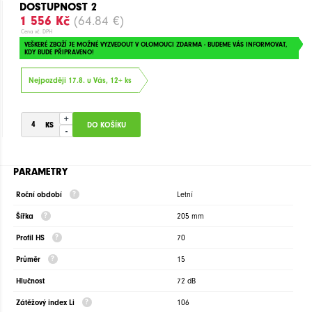
DOSTUPNOST 2
1 556 Kč
(64.84 €)
Cena vč. DPH
VEŠKERÉ ZBOŽÍ JE MOŽNÉ VYZVEDOUT V OLOMOUCI ZDARMA - BUDEME VÁS INFORMOVAT,
KDY BUDE PŘIPRAVENO!
Nejpozději 17.8. u Vás, 12+ ks
+
-
PARAMETRY
Roční období
Letní
Šířka
205 mm
Profil HS
70
Průměr
15
Hlučnost
72 dB
Zátěžový index Li
106