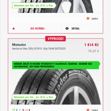
Skladem jen 4ks - do 10.8. u Vás
Letní
DO KOŠÍKU
DETAIL
VÝPRODEJ
Matador
1 814 Kč
Hectorra Van 205/70 R15 106/104R DOT2023
75.57 €
VEŠKERÉ ZBOŽÍ JE MOŽNÉ VYZVEDOUT V OLOMOUCI ZDARMA - BUDEME VÁS
INFORMOVAT, KDY BUDE PŘIPRAVENO!
Skladem jen 4ks - do 10.8. u Vás
Letní
C
B
B