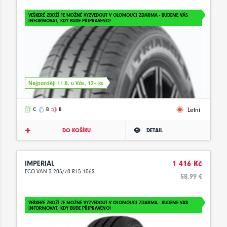
VEŠKERÉ ZBOŽÍ JE MOŽNÉ VYZVEDOUT V OLOMOUCI ZDARMA - BUDEME VÁS
INFORMOVAT, KDY BUDE PŘIPRAVENO!
Nejpozději 11.8. u Vás, 12+ ks
Letní
C
B
B
DO KOŠÍKU
DETAIL
IMPERIAL
1 416 Kč
ECO VAN 3 205/70 R15 106S
58.99 €
VEŠKERÉ ZBOŽÍ JE MOŽNÉ VYZVEDOUT V OLOMOUCI ZDARMA - BUDEME VÁS
INFORMOVAT, KDY BUDE PŘIPRAVENO!