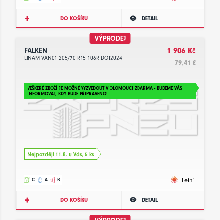
DO KOŠÍKU
DETAIL
VÝPRODEJ
FALKEN
1 906 Kč
LINAM VAN01 205/70 R15 106R DOT2024
79.41 €
VEŠKERÉ ZBOŽÍ JE MOŽNÉ VYZVEDOUT V OLOMOUCI ZDARMA - BUDEME VÁS
INFORMOVAT, KDY BUDE PŘIPRAVENO!
Nejpozději 11.8. u Vás, 5 ks
Letní
C
A
B
DO KOŠÍKU
DETAIL