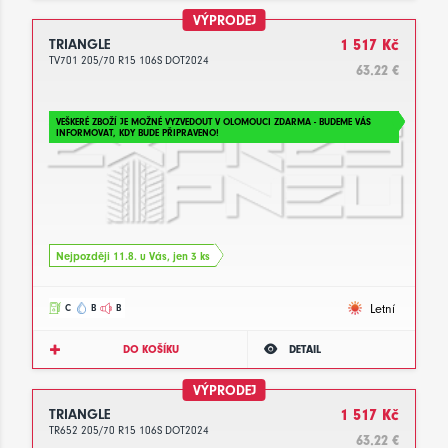
VÝPRODEJ
TRIANGLE
1 517 Kč
TV701 205/70 R15 106S DOT2024
63.22 €
VEŠKERÉ ZBOŽÍ JE MOŽNÉ VYZVEDOUT V OLOMOUCI ZDARMA - BUDEME VÁS
INFORMOVAT, KDY BUDE PŘIPRAVENO!
Nejpozději 11.8. u Vás, jen 3 ks
Letní
C
B
B
DO KOŠÍKU
DETAIL
VÝPRODEJ
TRIANGLE
1 517 Kč
TR652 205/70 R15 106S DOT2024
63.22 €