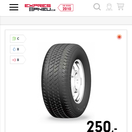
HLEDAT
C
B
B
250
,-