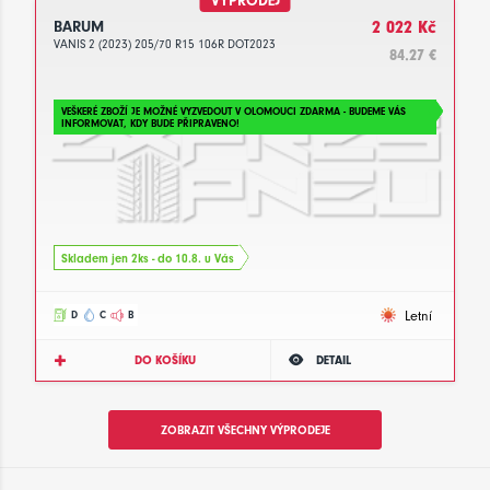
VÝPRODEJ
BARUM
2 022 Kč
VANIS 2 (2023) 205/70 R15 106R DOT2023
84.27 €
VEŠKERÉ ZBOŽÍ JE MOŽNÉ VYZVEDOUT V OLOMOUCI ZDARMA - BUDEME VÁS
INFORMOVAT, KDY BUDE PŘIPRAVENO!
Skladem jen 2ks - do 10.8. u Vás
Letní
D
C
B
DO KOŠÍKU
DETAIL
ZOBRAZIT VŠECHNY VÝPRODEJE