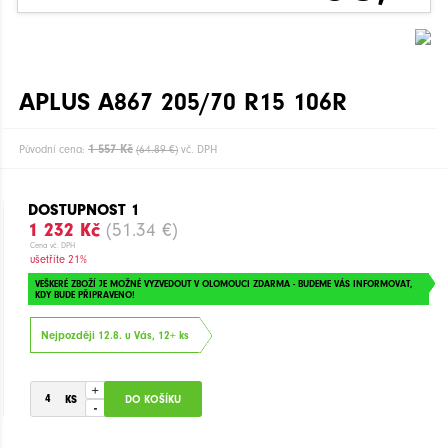
APLUS A867 205/70 R15 106R
1 557 Kč
Původní cena:
(64.89 €)
vč. DPH
DOSTUPNOST 1
1 232 Kč
(51.34 €)
Cena vč. DPH
ušetříte 21%
VEŠKERÉ ZBOŽÍ JE MOŽNÉ VYZVEDOUT V OLOMOUCI ZDARMA - BUDEME VÁS INFORMOVAT,
KDY BUDE PŘIPRAVENO!
Nejpozději 12.8. u Vás, 12+ ks
+
-