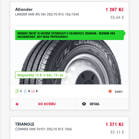
Atlander
1 287 Kč
LANDER VAN ATL18# 205/70 R15 106/104S
53.64 €
VEŠKERÉ ZBOŽÍ JE MOŽNÉ VYZVEDOUT V OLOMOUCI ZDARMA - BUDEME VÁS
INFORMOVAT, KDY BUDE PŘIPRAVENO!
Nejpozději 12.8. u Vás, 12+ ks
Letní
C
B
B
DO KOŠÍKU
DETAIL
TRIANGLE
1 371 Kč
CONNEX VAN TV701 205/70 R15 106S
57.11 €