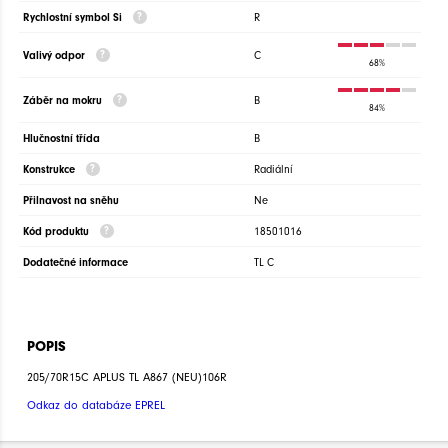
Rychlostní symbol Si
R
Valivý odpor
C
68%
Záběr na mokru
B
84%
Hlučnostní třída
B
Konstrukce
Radiální
Přilnavost na sněhu
Ne
Kód produktu
18501016
Dodatečné informace
TL C
POPIS
205/70R15C APLUS TL A867 (NEU)106R
Odkaz do databáze EPREL