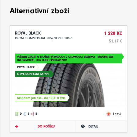
Alternativní zboží
ROYAL BLACK
1 228 Kč
ROYAL COMMERCIAL 205/70 R15 106R
51.17 €
VEŠKERÉ ZBOŽÍ JE MOŽNÉ VYZVEDOUT V OLOMOUCI ZDARMA - BUDEME VÁS
INFORMOVAT, KDY BUDE PŘIPRAVENO!
ROYAL BLACK
SLEVA DOPRAVNÉ SK 20%
Skladem jen 3ks - do 10.8. u Vás
Letní
D
B
B
DO KOŠÍKU
DETAIL