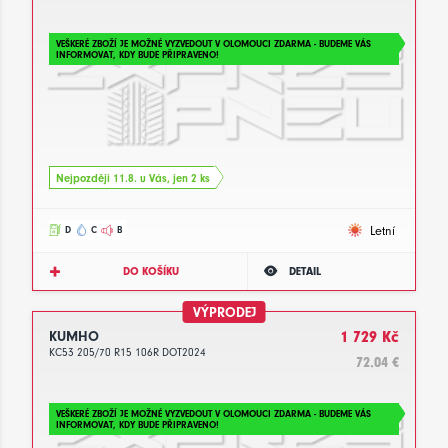
VEŠKERÉ ZBOŽÍ JE MOŽNÉ VYZVEDOUT V OLOMOUCI ZDARMA - BUDEME VÁS
INFORMOVAT, KDY BUDE PŘIPRAVENO!
Nejpozději 11.8. u Vás, jen 2 ks
Letní
D
C
B
DO KOŠÍKU
DETAIL
VÝPRODEJ
KUMHO
1 729 Kč
KC53 205/70 R15 106R DOT2024
72.04 €
VEŠKERÉ ZBOŽÍ JE MOŽNÉ VYZVEDOUT V OLOMOUCI ZDARMA - BUDEME VÁS
INFORMOVAT, KDY BUDE PŘIPRAVENO!