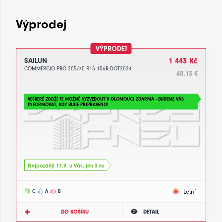
Výprodej
VÝPRODEJ
SAILUN
1 443 Kč
COMMERCIO PRO 205/70 R15 106R DOT2024
60.13 €
VEŠKERÉ ZBOŽÍ JE MOŽNÉ VYZVEDOUT V OLOMOUCI ZDARMA - BUDEME VÁS
INFORMOVAT, KDY BUDE PŘIPRAVENO!
Nejpozději 11.8. u Vás, jen 3 ks
Letní
C
A
B
DO KOŠÍKU
DETAIL