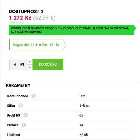
DOSTUPNOST 2
1 272 Kč
(52.99 €)
Cena vč. DPH
VEŠKERÉ ZBOŽÍ JE MOŽNÉ VYZVEDOUT V OLOMOUCI ZDARMA - BUDEME VÁS INFORMOVAT,
KDY BUDE PŘIPRAVENO!
Nejpozději 17.8. u Vás, 12+ ks
+
-
PARAMETRY
Roční období
Letní
Šířka
175 mm
Profil HS
65
Průměr
14
Hlučnost
72 dB