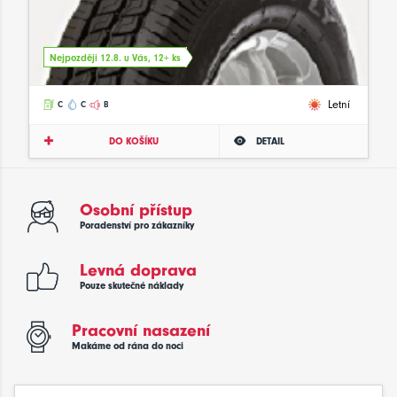
Nejpozději 12.8. u Vás, 12+ ks
Letní
C
C
B
DO KOŠÍKU
DETAIL
Osobní přístup
Poradenství pro zákazníky
Levná doprava
Pouze skutečné náklady
Pracovní nasazení
Makáme od rána do noci