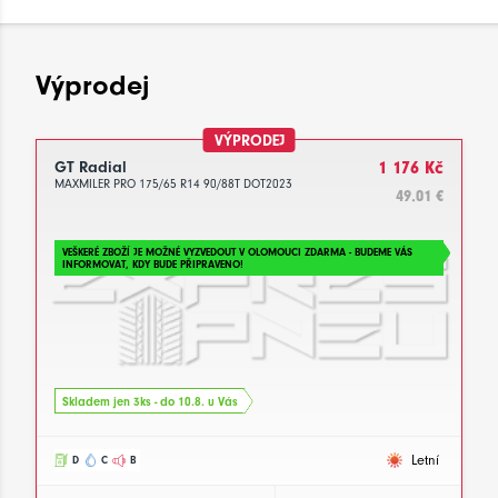
Výprodej
VÝPRODEJ
GT Radial
1 176 Kč
MAXMILER PRO 175/65 R14 90/88T DOT2023
49.01 €
VEŠKERÉ ZBOŽÍ JE MOŽNÉ VYZVEDOUT V OLOMOUCI ZDARMA - BUDEME VÁS
INFORMOVAT, KDY BUDE PŘIPRAVENO!
Skladem jen 3ks - do 10.8. u Vás
Letní
D
C
B