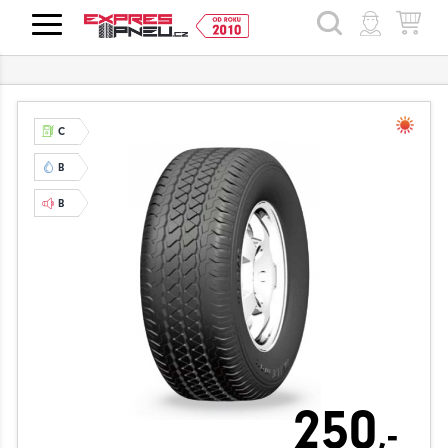
HLEDAT
C
B
B
250
,-