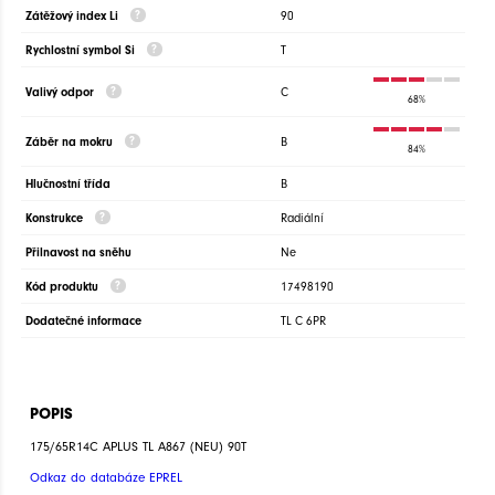
Zátěžový index Li
90
Rychlostní symbol Si
T
Valivý odpor
C
68%
Záběr na mokru
B
84%
Hlučnostní třída
B
Konstrukce
Radiální
Přilnavost na sněhu
Ne
Kód produktu
17498190
Dodatečné informace
TL C 6PR
POPIS
175/65R14C APLUS TL A867 (NEU) 90T
Odkaz do databáze EPREL