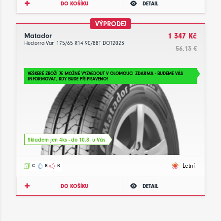
DO KOŠÍKU
DETAIL
VÝPRODEJ
Matador
1 347 Kč
Hectorra Van 175/65 R14 90/88T DOT2023
56.13 €
VEŠKERÉ ZBOŽÍ JE MOŽNÉ VYZVEDOUT V OLOMOUCI ZDARMA - BUDEME VÁS
INFORMOVAT, KDY BUDE PŘIPRAVENO!
Skladem jen 4ks - do 10.8. u Vás
Letní
C
B
B
DO KOŠÍKU
DETAIL