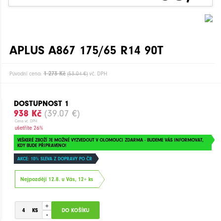
APLUS A867 175/65 R14 90T
1 273 Kč
Původní cena:
(53.04 €)
vč. DPH
DOSTUPNOST 1
938 Kč
(39.07 €)
Cena vč. DPH
ušetříte 26%
VEŠKERÉ ZBOŽÍ JE MOŽNÉ VYZVEDOUT V OLOMOUCI ZDARMA - BUDEME VÁS INFORMOVAT,
KDY BUDE PŘIPRAVENO!
AKCE: 10% SLEVA Z DOPRAVY PO ČR
Nejpozději 12.8. u Vás, 12+ ks
+
-