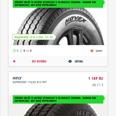
VEŠKERÉ ZBOŽÍ JE MOŽNÉ VYZVEDOUT V OLOMOUCI ZDARMA - BUDEME VÁS
INFORMOVAT, KDY BUDE PŘIPRAVENO!
Nejpozději 12.8. u Vás, 12+ ks
Letní
C
B
B
DO KOŠÍKU
DETAIL
HIFLY
1 169 Kč
SUPER2000 175/65 R14 90T
48.71 €
VEŠKERÉ ZBOŽÍ JE MOŽNÉ VYZVEDOUT V OLOMOUCI ZDARMA - BUDEME VÁS
INFORMOVAT, KDY BUDE PŘIPRAVENO!