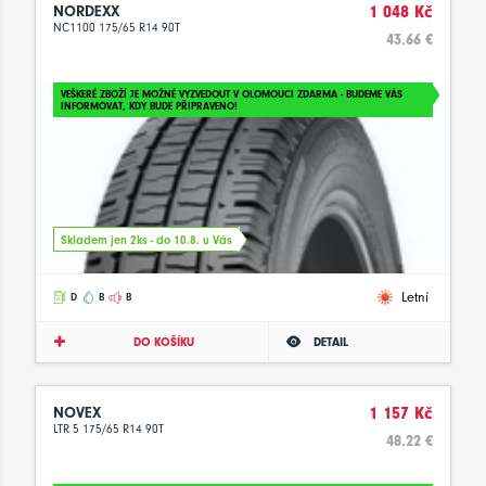
NORDEXX
1 048 Kč
NC1100 175/65 R14 90T
43.66 €
VEŠKERÉ ZBOŽÍ JE MOŽNÉ VYZVEDOUT V OLOMOUCI ZDARMA - BUDEME VÁS
INFORMOVAT, KDY BUDE PŘIPRAVENO!
Skladem jen 2ks - do 10.8. u Vás
Letní
D
B
B
DO KOŠÍKU
DETAIL
NOVEX
1 157 Kč
LTR 5 175/65 R14 90T
48.22 €