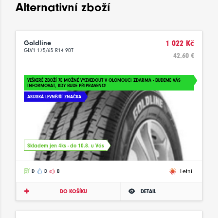
Alternativní zboží
Goldline
1 022 Kč
GLV1 175/65 R14 90T
42.60 €
VEŠKERÉ ZBOŽÍ JE MOŽNÉ VYZVEDOUT V OLOMOUCI ZDARMA - BUDEME VÁS
INFORMOVAT, KDY BUDE PŘIPRAVENO!
ASIJSKÁ LEVNĚJŠÍ ZNAČKA
Skladem jen 4ks - do 10.8. u Vás
Letní
D
D
B
DO KOŠÍKU
DETAIL