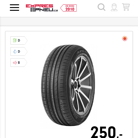
HLEDAT
D
D
B
250
,-