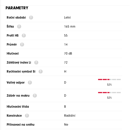
PARAMETRY
Roční období
Letní
Šířka
165 mm
Profil HS
55
Průměr
14
Hlučnost
70 dB
Zátěžový index Li
72
Rychlostní symbol Si
H
Valivý odpor
D
52%
Záběr na mokru
D
52%
Hlučnostní třída
B
Konstrukce
Radiální
Přilnavost na sněhu
Ne