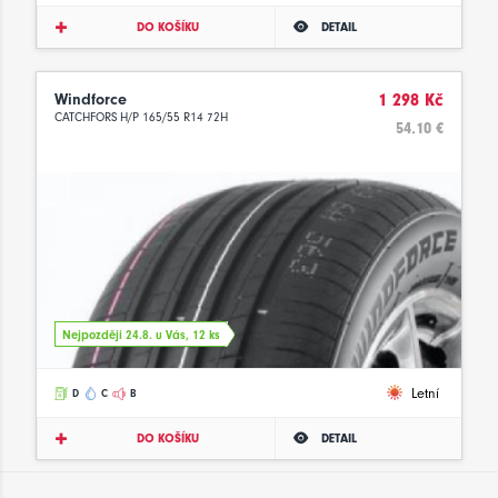
DO KOŠÍKU
DETAIL
Windforce
1 298 Kč
CATCHFORS H/P 165/55 R14 72H
54.10 €
Nejpozději 24.8. u Vás, 12 ks
Letní
D
C
B
DO KOŠÍKU
DETAIL