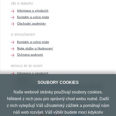
VŠE O NÁKUPU
Informace o výrobcích
Kontakty a volná místa
Obchodní podmínky
O SPOLEČNOSTI
Kontakty a volná místa
Naše služby a Hodnocení
Ochrana soukromí
MOHLO BY SE HODIT
Informace o výrobcích
Rozhovory
SOUBORY COOKIES
Značení pneumatik, homologace pneumatik dle výrobců vozů
Naše webové stránky používají soubory cookies.
Některé z nich jsou pro správný chod webu nutné. Další
z nich vylepšují Váš uživatelský zážitek a pomáhají nám
PŘIJÍMÁME TYTO PLATBY
náš web rozvíjet. Váš výběr budete moci kdykoliv