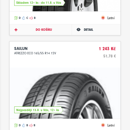
Skladem 12+ ks - do 11.8. u Vás
Letní
D
C
B
DO KOŠÍKU
DETAIL
SAILUN
1 243 Kč
ATREZZO ECO 165/55 R14 72V
51.78 €
Nejpozději 13.8. u Vás, 12+ ks
Letní
D
B
B