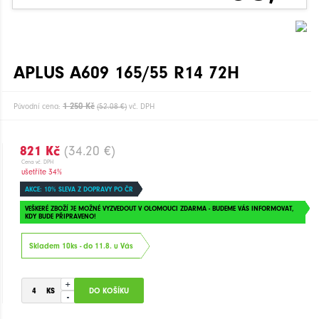
APLUS A609 165/55 R14 72H
1 250 Kč
Původní cena:
(52.08 €)
vč. DPH
821 Kč
(34.20 €)
Cena vč. DPH
ušetříte 34%
AKCE: 10% SLEVA Z DOPRAVY PO ČR
VEŠKERÉ ZBOŽÍ JE MOŽNÉ VYZVEDOUT V OLOMOUCI ZDARMA - BUDEME VÁS INFORMOVAT,
KDY BUDE PŘIPRAVENO!
Skladem 10ks - do 11.8. u Vás
+
-