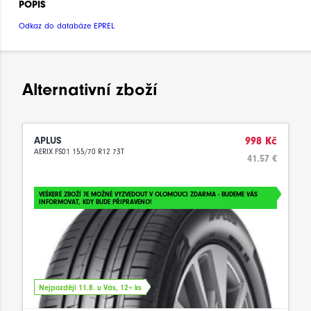
POPIS
Odkaz do databáze EPREL
Alternativní zboží
APLUS
998 Kč
AERIX FS01 155/70 R12 73T
41.57 €
VEŠKERÉ ZBOŽÍ JE MOŽNÉ VYZVEDOUT V OLOMOUCI ZDARMA - BUDEME VÁS
INFORMOVAT, KDY BUDE PŘIPRAVENO!
Nejpozději 11.8. u Vás, 12+ ks