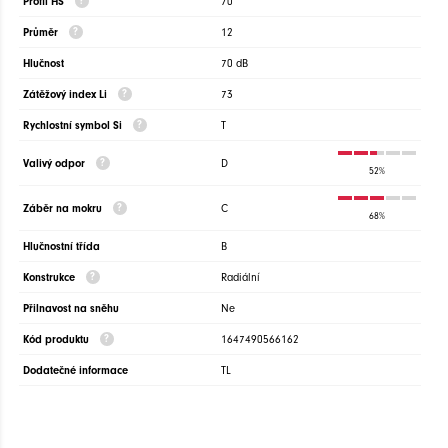
Profil HS
70
Průměr
12
Hlučnost
70 dB
Zátěžový index Li
73
Rychlostní symbol Si
T
Valivý odpor
D
52%
Záběr na mokru
C
68%
Hlučnostní třída
B
Konstrukce
Radiální
Přilnavost na sněhu
Ne
Kód produktu
1647490566162
Dodatečné informace
TL