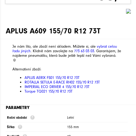
APLUS A609 155/70 R12 73T
Je nám líto, ale zboží není skladem. Můžete si, ale
vybrat celou
řadu jiných
. Klidně nám zavolejte na
773 63 03 03
. Garantujem, že
najdeme pneumatiku, která bude ještě lepší než Vámi vybraná.
☺
Alternativní zboží:
APLUS AERIX FS01 155/70 R12 73T
ROTALLA SETULA E-RACE RH02 155/70 R12 73T
IMPERIAL ECO DRIVER 4 155/70 R12 73T
Torque TQ021 155/70 R12 73T
PARAMETRY
Roční období
Letní
Šířka
155 mm