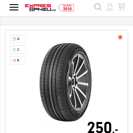
HLEDAT
D
C
B
250
,-