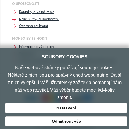
O SPOLEČNOSTI
Kontakty a volná místa
Naše služby a Hodnocení
Ochrana soukromí
MOHLO BY SE HODIT
Informace o výrobcích
Rozhovory
SOUBORY COOKIES
Značení pneumatik, homologace pneumatik dle výrobců vozů
Naše webové stránky používají soubory cookies.
Některé z nich jsou pro správný chod webu nutné. Další
z nich vylepšují Váš uživatelský zážitek a pomáhají nám
PŘIJÍMÁME TYTO PLATBY
náš web rozvíjet. Váš výběr budete moci kdykoliv
změnit.
Nastavení
Odmítnout vše
© Copyright 2010-2026 Exprespneu.cz