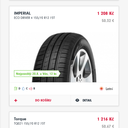
IMPERIAL
1 208 Kč
ECO DRIVER 4 155/70 R12 73T
50.32 €
Nejpozději 20.8. u Vás, 12 ks
Letní
D
C
B
DO KOŠÍKU
DETAIL
Torque
1 216 Kč
TQ021 155/70 R12 73T
50.67 €