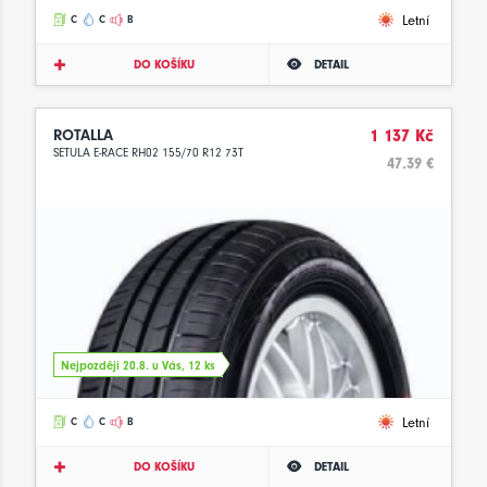
Letní
C
C
B
DO KOŠÍKU
DETAIL
ROTALLA
1 137 Kč
SETULA E-RACE RH02 155/70 R12 73T
47.39 €
Nejpozději 20.8. u Vás, 12 ks
Letní
C
C
B
DO KOŠÍKU
DETAIL