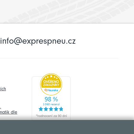
info@exprespneu.cz
ích
,
atik dle