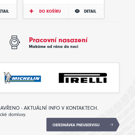
ETAIL
DO KOŠÍKU
DETAIL
Pracovní nasazení
Makáme od rána do noci
: ZAVŘENO - AKTUÁLNÍ INFO V KONTAKTECH.
ické domluvy.
OBJEDNÁVKA PNEUSERVISU