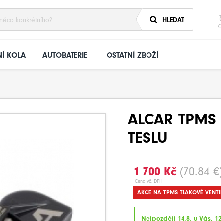
HLEDAT
Í KOLA
AUTOBATERIE
OSTATNÍ ZBOŽÍ
ALCAR TPMS S
TESLU
1 700 Kč
(70.84 €
Cena vč. DPH
AKCE NA TPMS TLAKOVÉ VENTI
Nejpozději 14.8. u Vás, 12