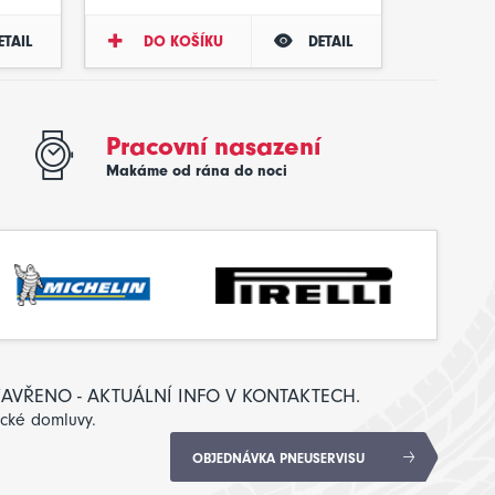
ETAIL
DO KOŠÍKU
DETAIL
Pracovní nasazení
Makáme od rána do noci
: ZAVŘENO - AKTUÁLNÍ INFO V KONTAKTECH.
ické domluvy.
OBJEDNÁVKA PNEUSERVISU