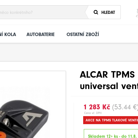
HLEDAT
Í KOLA
AUTOBATERIE
OSTATNÍ ZBOŽÍ
ALCAR TPMS 
universal ven
1 283 Kč
(53.44 €
Cena vč. DPH
AKCE NA TPMS TLAKOVÉ VENTI
Skladem 12+ ks - do 11.8.