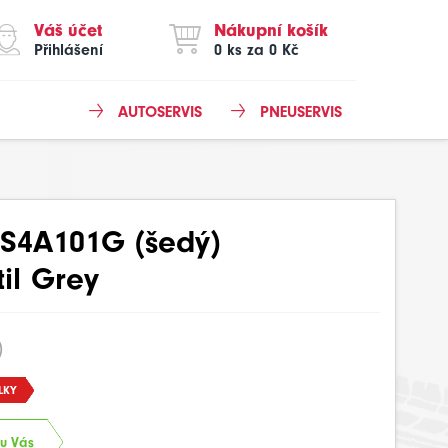
Váš účet
Nákupní košík
Přihlášení
0 ks za 0 Kč
AUTOSERVIS
PNEUSERVIS
S4A101G (šedý)
til Grey
)
LKY
 u Vás