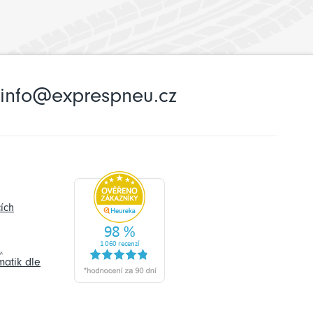
info@exprespneu.cz
ích
,
atik dle