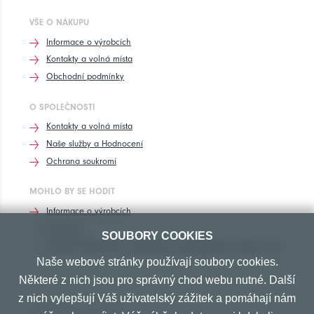
VŠE O NÁKUPU
Informace o výrobcích
Kontakty a volná místa
Obchodní podmínky
O SPOLEČNOSTI
Kontakty a volná místa
Naše služby a Hodnocení
Ochrana soukromí
MOHLO BY SE HODIT
Informace o výrobcích
Rozhovory
SOUBORY COOKIES
Značení pneumatik, homologace pneumatik dle výrobců vozů
Naše webové stránky používají soubory cookies.
Některé z nich jsou pro správný chod webu nutné. Další
z nich vylepšují Váš uživatelský zážitek a pomáhají nám
PŘIJÍMÁME TYTO PLATBY