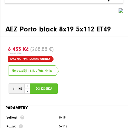
AEZ Porto black 8x19 5x112 ET49
6 453 Kč
(268.88 €)
Cena vč. DPH
AKCE NA TPMS TLAKOVÉ VENTILKY
Nejpozději 13.8. u Vás, 4+ ks
+
-
PARAMETRY
Velikost
8x19
Rozteč
5x112