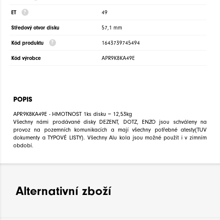
ET
49
Středový otvor disku
57,1 mm
Kód produktu
1643739745494
Kód výrobce
APR9K8KA49E
POPIS
APR9K8KA49E - HMOTNOST 1ks disku = 12,53kg
Všechny námi prodávané disky DEZENT, DOTZ, ENZO jsou schváleny na
provoz na pozemních komunikacích a mají všechny potřebné atesty(TUV
dokumenty a TYPOVÉ LISTY). Všechny Alu kola jsou možné použít i v zimním
období.
Alternativní zboží