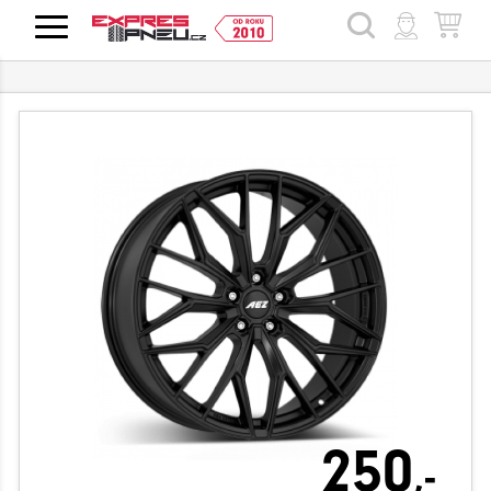
HLEDAT
250
,-