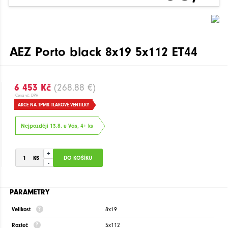
AEZ Porto black 8x19 5x112 ET44
6 453 Kč
(268.88 €)
Cena vč. DPH
AKCE NA TPMS TLAKOVÉ VENTILKY
Nejpozději 13.8. u Vás, 4+ ks
+
-
PARAMETRY
Velikost
8x19
Rozteč
5x112