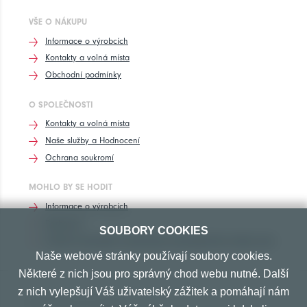
VŠE O NÁKUPU
Informace o výrobcích
Kontakty a volná místa
Obchodní podmínky
O SPOLEČNOSTI
Kontakty a volná místa
Naše služby a Hodnocení
Ochrana soukromí
MOHLO BY SE HODIT
Informace o výrobcích
Rozhovory
SOUBORY COOKIES
Značení pneumatik, homologace pneumatik dle výrobců vozů
Naše webové stránky používají soubory cookies.
Některé z nich jsou pro správný chod webu nutné. Další
z nich vylepšují Váš uživatelský zážitek a pomáhají nám
PŘIJÍMÁME TYTO PLATBY