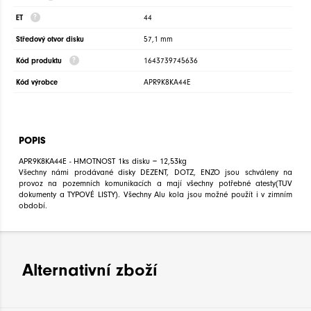
ET
44
Středový otvor disku
57,1 mm
Kód produktu
1643739745636
Kód výrobce
APR9K8KA44E
POPIS
APR9K8KA44E - HMOTNOST 1ks disku = 12,53kg
Všechny námi prodávané disky DEZENT, DOTZ, ENZO jsou schváleny na
provoz na pozemních komunikacích a mají všechny potřebné atesty(TUV
dokumenty a TYPOVÉ LISTY). Všechny Alu kola jsou možné použít i v zimním
období.
Alternativní zboží