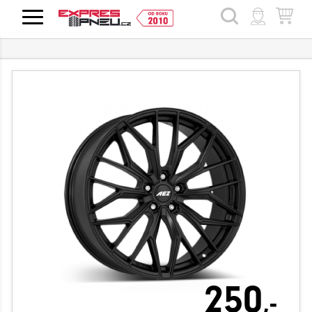
HLEDAT
250
,-