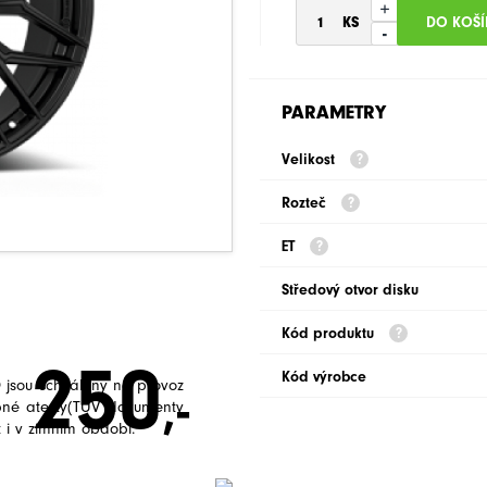
+
-
PARAMETRY
Velikost
Rozteč
ET
Středový otvor disku
Kód produktu
250
Kód výrobce
jsou schváleny na provoz
,-
bné atesty(TUV dokumenty
 i v zimním období.