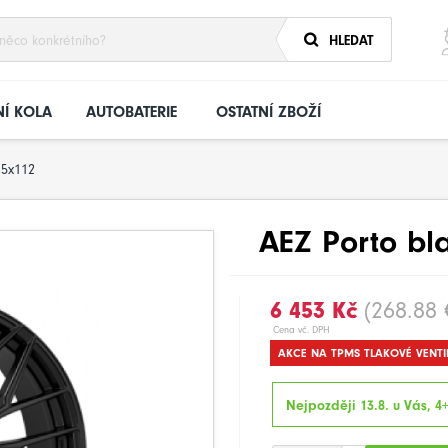
HLEDAT
Í KOLA
AUTOBATERIE
OSTATNÍ ZBOŽÍ
5x112
AEZ Porto bl
6 453 Kč
(268.88 
Cena vč. DPH
AKCE NA TPMS TLAKOVÉ VENTI
Nejpozději 13.8. u Vás, 4+