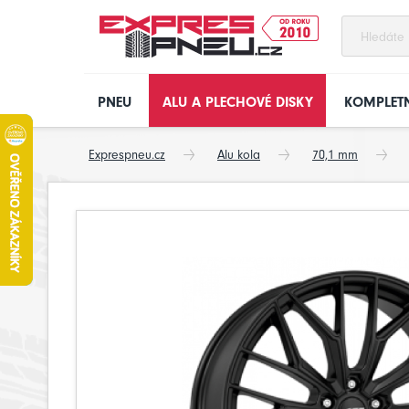
PNEU
ALU A PLECHOVÉ DISKY
KOMPLETN
Exprespneu.cz
Alu kola
70,1 mm