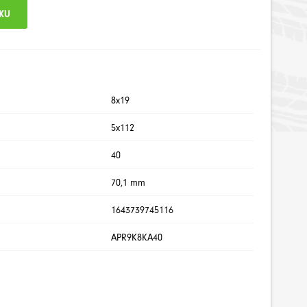
8x19
5x112
40
70,1 mm
1643739745116
APR9K8KA40