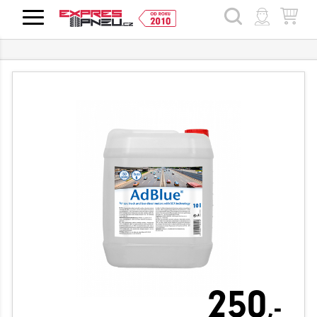
HLEDAT
250
,-