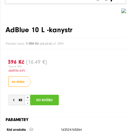
AdBlue 10 L -kanystr
1 088 Kč
Původní cena:
(45.32 €)
vč. DPH
396 Kč
(16.49 €)
Cena vč. DPH
ušetříte 64%
na dotaz
+
-
PARAMETRY
Kód produktu
163524765064