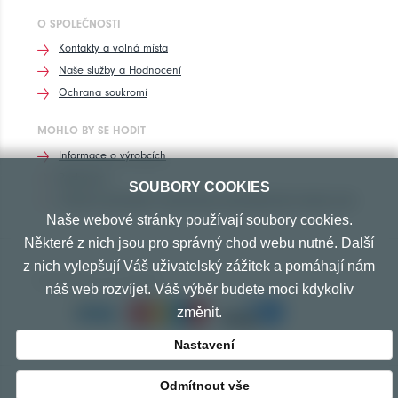
O SPOLEČNOSTI
Kontakty a volná místa
Naše služby a Hodnocení
Ochrana soukromí
MOHLO BY SE HODIT
Informace o výrobcích
Rozhovory
SOUBORY COOKIES
Značení pneumatik, homologace pneumatik dle výrobců vozů
Naše webové stránky používají soubory cookies.
Některé z nich jsou pro správný chod webu nutné. Další
z nich vylepšují Váš uživatelský zážitek a pomáhají nám
PŘIJÍMÁME TYTO PLATBY
náš web rozvíjet. Váš výběr budete moci kdykoliv
změnit.
Nastavení
Odmítnout vše
© Copyright 2010-2026 Exprespneu.cz