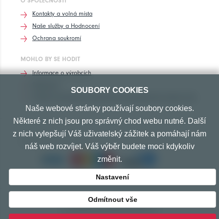
O SPOLEČNOSTI
Kontakty a volná místa
Naše služby a Hodnocení
Ochrana soukromí
MOHLO BY SE HODIT
Informace o výrobcích
Rozhovory
SOUBORY COOKIES
Značení pneumatik, homologace pneumatik dle výrobců vozů
Naše webové stránky používají soubory cookies.
Některé z nich jsou pro správný chod webu nutné. Další
z nich vylepšují Váš uživatelský zážitek a pomáhají nám
PŘIJÍMÁME TYTO PLATBY
náš web rozvíjet. Váš výběr budete moci kdykoliv
změnit.
Nastavení
Odmítnout vše
© Copyright 2010-2026 Exprespneu.cz