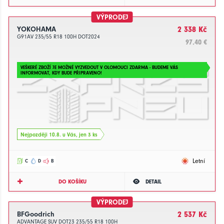
VÝPRODEJ
YOKOHAMA
2 338 Kč
G91AV 235/55 R18 100H DOT2024
97.40 €
VEŠKERÉ ZBOŽÍ JE MOŽNÉ VYZVEDOUT V OLOMOUCI ZDARMA - BUDEME VÁS
INFORMOVAT, KDY BUDE PŘIPRAVENO!
Nejpozději 10.8. u Vás, jen 3 ks
Letní
C
D
B
DO KOŠÍKU
DETAIL
VÝPRODEJ
BFGoodrich
2 537 Kč
ADVANTAGE SUV DOT23 235/55 R18 100H