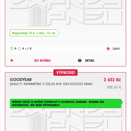
Nejpozději 10.8. u Vás, 12+ ks
Letní
A
A
B
DO KOŠÍKU
DETAIL
VÝPRODEJ
GOODYEAR
2 632 Kč
EAGLE F1 ASYMMETRIC 5 235/55 R18 100V DOT2025 DEMO
109.67 €
VEŠKERÉ ZBOŽÍ JE MOŽNÉ VYZVEDOUT V OLOMOUCI ZDARMA - BUDEME VÁS
INFORMOVAT, KDY BUDE PŘIPRAVENO!