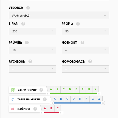
VÝROBCE:
Výběr výrobců
ŠÍŘKA:
PROFIL:
235
55
PRŮMĚR:
NOSNOST:
18
--
RYCHLOST:
HOMOLOGACE:
--
--
A
B
C
D
E
F
G
X
VALIVÝ ODPOR
A
B
C
D
E
F
G
X
ZÁBĚR NA MOKRU
A
B
C
HLUČNOST