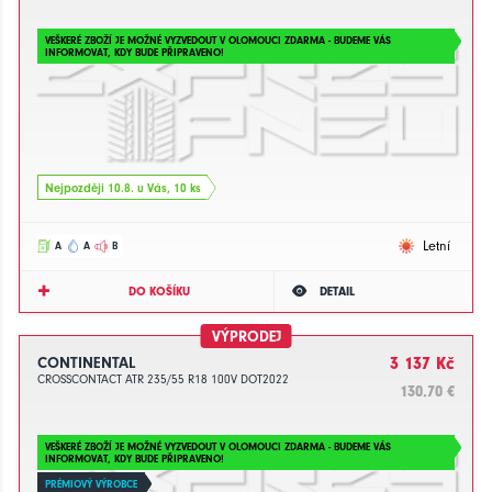
VEŠKERÉ ZBOŽÍ JE MOŽNÉ VYZVEDOUT V OLOMOUCI ZDARMA - BUDEME VÁS
INFORMOVAT, KDY BUDE PŘIPRAVENO!
Nejpozději 10.8. u Vás, 10 ks
Letní
A
A
B
DO KOŠÍKU
DETAIL
VÝPRODEJ
CONTINENTAL
3 137 Kč
CROSSCONTACT ATR 235/55 R18 100V DOT2022
130.70 €
VEŠKERÉ ZBOŽÍ JE MOŽNÉ VYZVEDOUT V OLOMOUCI ZDARMA - BUDEME VÁS
INFORMOVAT, KDY BUDE PŘIPRAVENO!
PRÉMIOVÝ VÝROBCE