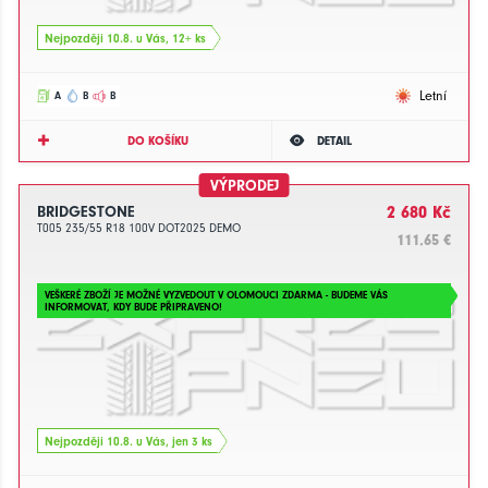
Nejpozději 10.8. u Vás, 12+ ks
Letní
A
B
B
DO KOŠÍKU
DETAIL
VÝPRODEJ
BRIDGESTONE
2 680 Kč
T005 235/55 R18 100V DOT2025 DEMO
111.65 €
VEŠKERÉ ZBOŽÍ JE MOŽNÉ VYZVEDOUT V OLOMOUCI ZDARMA - BUDEME VÁS
INFORMOVAT, KDY BUDE PŘIPRAVENO!
Nejpozději 10.8. u Vás, jen 3 ks