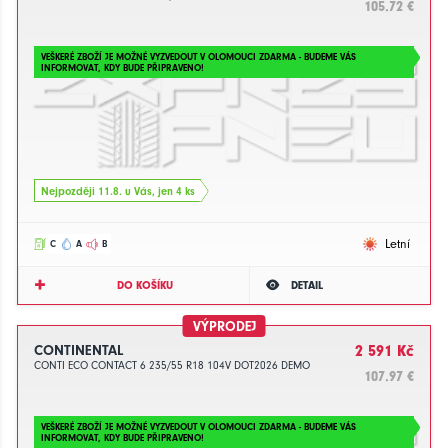
105.72 €
VEŠKERÉ ZBOŽÍ JE MOŽNÉ VYZVEDOUT V OLOMOUCI ZDARMA - BUDEME VÁS
INFORMOVAT, KDY BUDE PŘIPRAVENO!
Nejpozději 11.8. u Vás, jen 4 ks
Letní
C
A
B
DO KOŠÍKU
DETAIL
VÝPRODEJ
CONTINENTAL
2 591 Kč
CONTI ECO CONTACT 6 235/55 R18 104V DOT2026 DEMO
107.97 €
VEŠKERÉ ZBOŽÍ JE MOŽNÉ VYZVEDOUT V OLOMOUCI ZDARMA - BUDEME VÁS
INFORMOVAT, KDY BUDE PŘIPRAVENO!