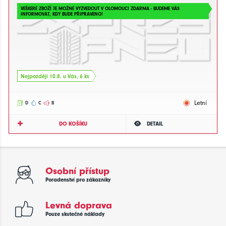
VEŠKERÉ ZBOŽÍ JE MOŽNÉ VYZVEDOUT V OLOMOUCI ZDARMA - BUDEME VÁS
INFORMOVAT, KDY BUDE PŘIPRAVENO!
Nejpozději 10.8. u Vás, 6 ks
Letní
D
C
B
DO KOŠÍKU
DETAIL
Osobní přístup
Poradenství pro zákazníky
Levná doprava
Pouze skutečné náklady