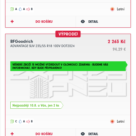
Letní
A
A
B
DO KOŠÍKU
DETAIL
VÝPRODEJ
BFGoodrich
2 263 Kč
ADVANTAGE SUV 235/55 R18 100V DOT2024
94.29 €
VEŠKERÉ ZBOŽÍ JE MOŽNÉ VYZVEDOUT V OLOMOUCI ZDARMA - BUDEME VÁS
INFORMOVAT, KDY BUDE PŘIPRAVENO!
Nejpozději 10.8. u Vás, jen 2 ks
Letní
C
A
B
DO KOŠÍKU
DETAIL