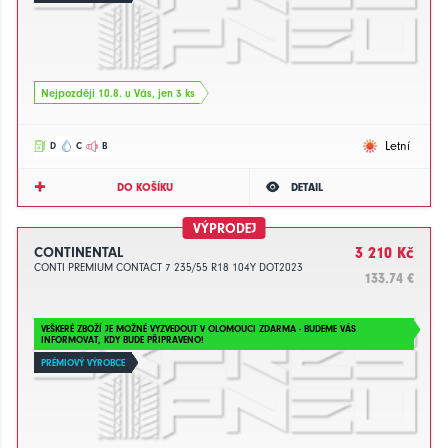
Nejpozději 10.8. u Vás, jen 3 ks
Letní
D
C
B
DO KOŠÍKU
DETAIL
VÝPRODEJ
CONTINENTAL
3 210 Kč
CONTI PREMIUM CONTACT 7 235/55 R18 104Y DOT2023
133.74 €
VEŠKERÉ ZBOŽÍ JE MOŽNÉ VYZVEDOUT V OLOMOUCI ZDARMA - BUDEME VÁS
INFORMOVAT, KDY BUDE PŘIPRAVENO!
PRÉMIOVÝ VÝROBCE