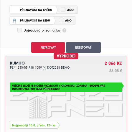
PŘILNAVOST NA SNĚHU
ANO
PŘILNAVOST NA LEDU
ANO
Dojezdová pneumatika
FILTROVAT
RESETOVAT
VÝPRODEJ
KUMHO
2 066 Kč
PS71 235/55 R18 100V (+) DOT2025 DEMO
86.08 €
VEŠKERÉ ZBOŽÍ JE MOŽNÉ VYZVEDOUT V OLOMOUCI ZDARMA - BUDEME VÁS
INFORMOVAT, KDY BUDE PŘIPRAVENO!
Nejpozději 10.8. u Vás, 12+ ks