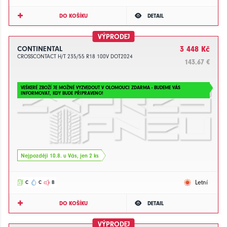
DO KOŠÍKU
DETAIL
VÝPRODEJ
CONTINENTAL
3 448 Kč
CROSSCONTACT H/T 235/55 R18 100V DOT2024
143.67 €
VEŠKERÉ ZBOŽÍ JE MOŽNÉ VYZVEDOUT V OLOMOUCI ZDARMA - BUDEME VÁS
INFORMOVAT, KDY BUDE PŘIPRAVENO!
Nejpozději 10.8. u Vás, jen 2 ks
Letní
C
C
B
DO KOŠÍKU
DETAIL
VÝPRODEJ