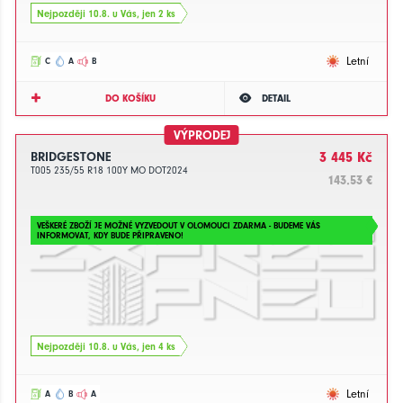
Nejpozději 10.8. u Vás, jen 2 ks
Letní
C
A
B
DO KOŠÍKU
DETAIL
VÝPRODEJ
BRIDGESTONE
3 445 Kč
T005 235/55 R18 100Y MO DOT2024
143.53 €
VEŠKERÉ ZBOŽÍ JE MOŽNÉ VYZVEDOUT V OLOMOUCI ZDARMA - BUDEME VÁS
INFORMOVAT, KDY BUDE PŘIPRAVENO!
Nejpozději 10.8. u Vás, jen 4 ks
Letní
A
B
A