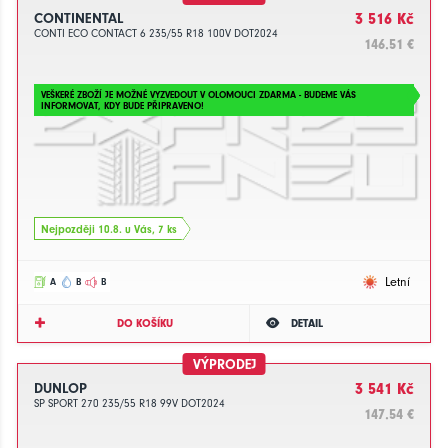
CONTINENTAL
3 516 Kč
CONTI ECO CONTACT 6 235/55 R18 100V DOT2024
146.51 €
VEŠKERÉ ZBOŽÍ JE MOŽNÉ VYZVEDOUT V OLOMOUCI ZDARMA - BUDEME VÁS
INFORMOVAT, KDY BUDE PŘIPRAVENO!
Nejpozději 10.8. u Vás, 7 ks
Letní
A
B
B
DO KOŠÍKU
DETAIL
VÝPRODEJ
DUNLOP
3 541 Kč
SP SPORT 270 235/55 R18 99V DOT2024
147.54 €