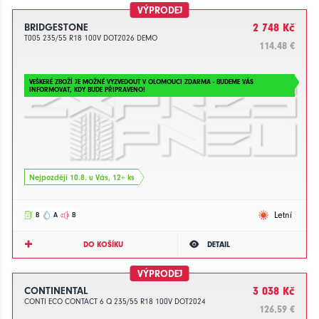
VÝPRODEJ
BRIDGESTONE
2 748 Kč
T005 235/55 R18 100V DOT2026 DEMO
114.48 €
VEŠKERÉ ZBOŽÍ JE MOŽNÉ VYZVEDOUT V OLOMOUCI ZDARMA - BUDEME VÁS
INFORMOVAT, KDY BUDE PŘIPRAVENO!
Nejpozději 10.8. u Vás, 12+ ks
Letní
B
A
B
DO KOŠÍKU
DETAIL
VÝPRODEJ
CONTINENTAL
3 038 Kč
CONTI ECO CONTACT 6 Q 235/55 R18 100V DOT2024
126.59 €